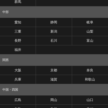
群馬
中部
愛知
静岡
岐阜
三重
新潟
山梨
長野
石川
富山
福井
関西
大阪
京都
奈良
兵庫
滋賀
和歌山
中国・四国
広島
岡山
山口