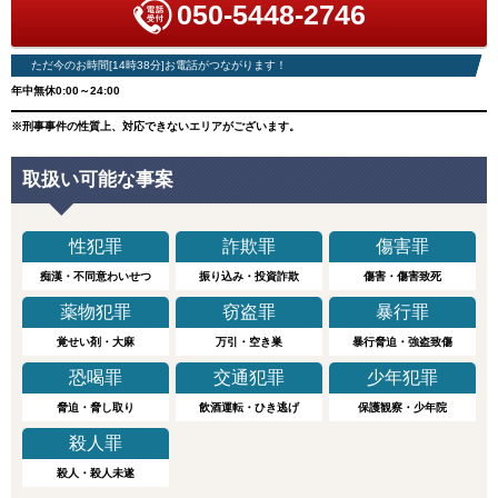
050-5448-2746
ただ今のお時間[14時38分]お電話がつながります！
年中無休0:00～24:00
※刑事事件の性質上、対応できないエリアがございます。
取扱い可能な事案
性犯罪
詐欺罪
傷害罪
痴漢・不同意わいせつ
振り込み・投資詐欺
傷害・傷害致死
薬物犯罪
窃盗罪
暴行罪
覚せい剤・大麻
万引・空き巣
暴行脅迫・強盗致傷
恐喝罪
交通犯罪
少年犯罪
脅迫・脅し取り
飲酒運転・ひき逃げ
保護観察・少年院
殺人罪
殺人・殺人未遂