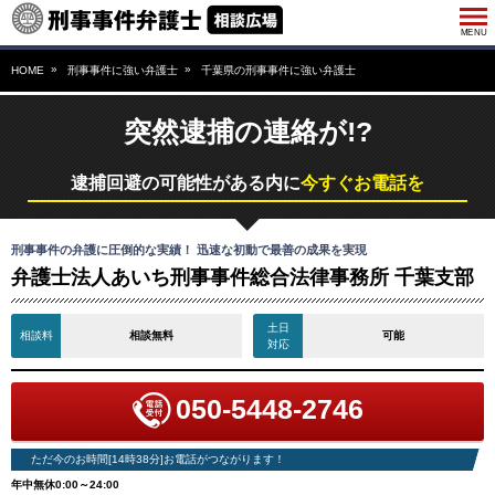
HOME
刑事事件に強い弁護士
千葉県の刑事事件に強い弁護士
突然逮捕の連絡が!?
逮捕回避の可能性がある内に
今すぐお電話を
刑事事件の弁護に圧倒的な実績！ 迅速な初動で最善の成果を実現
弁護士法人あいち刑事事件総合法律事務所 千葉支部
土日
相談料
相談無料
可能
対応
050-5448-2746
ただ今のお時間[14時38分]お電話がつながります！
年中無休0:00～24:00