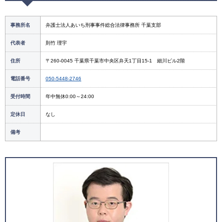
事務所名
弁護士法人あいち刑事事件総合法律事務所 千葉支部
代表者
則竹 理宇
住所
〒260-0045 千葉県千葉市中央区弁天1丁目15-1 細川ビル2階
電話番号
050-5448-2746
受付時間
年中無休0:00～24:00
定休日
なし
備考