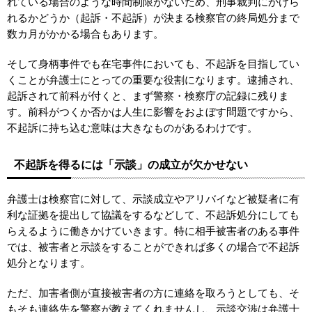
れている場合のような時間制限がないため、刑事裁判にかけら
れるかどうか（起訴・不起訴）が決まる検察官の終局処分まで
数カ月がかかる場合もあります。
そして身柄事件でも在宅事件においても、不起訴を目指してい
くことが弁護士にとっての重要な役割になります。逮捕され、
起訴されて前科が付くと、まず警察・検察庁の記録に残りま
す。前科がつくか否かは人生に影響をおよぼす問題ですから、
不起訴に持ち込む意味は大きなものがあるわけです。
不起訴を得るには「示談」の成立が欠かせない
弁護士は検察官に対して、示談成立やアリバイなど被疑者に有
利な証拠を提出して協議をするなどして、不起訴処分にしても
らえるように働きかけていきます。特に相手被害者のある事件
では、被害者と示談をすることができれば多くの場合で不起訴
処分となります。
ただ、加害者側が直接被害者の方に連絡を取ろうとしても、そ
もそも連絡先を警察が教えてくれませんし、示談交渉は弁護士