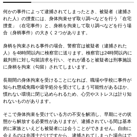
何かの事件によって逮捕されてしまったとき、被疑者（逮捕さ
れた人）の捜査には、身体拘束せず取り調べなどを行う「在宅
捜査」（在宅事件）と、身柄を拘束して取り調べなどを行う場
合（身柄事件）の大きく２つがあります。
身柄を拘束される事件の場合、警察官は被疑者（逮捕された
人）を48時間以内に検察官に送ります。検察官は24時間以内に
裁判所に対し勾留請求を行い、それが通ると被疑者は刑事施設
に身柄を拘束（勾留）されてしまいます。
長期間の身体拘束を受けることになれば、職場や学校に事件が
知られ懲戒免職や退学処分を受けてしまう可能性があるほか、
慣れない環境に閉じ込められるため、心労やストレスは計り知
れないものがあります。
そこで身体拘束を受けている方の不安を解消し、早期にその状
態から解放する必要性がありますが、逮捕されている間は基本
的に家族といえども被疑者には会うことができません。自由に
会えるのは弁護士だけですから、逮捕されてしまった場合はで