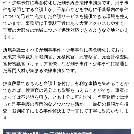
件・少年事件に専念特化した刑事総合法律事務所です。刑事事
件を専門とする弁護士が、千葉市などを中心に千葉県内の事件
について迅速で充実した弁護サービスを提供できる環境を整え
ています。事務所は千葉駅至近にあり大変アクセスしやすく、
千葉の大部分の地域について迅速対応できるような立地といえ
ます。
所属弁護士すべてが刑事事件・少年事件に専念特化しており、
元東京高等裁判所裁判官、元検察官、元警察官、元会計検査院
官房審議官（キャリア官僚）など刑事事件・少年事件に精通し
た専門人材が集まる法律事務所です。
捜査段階できちんと弁護士を付け、有利な事情を集めることが
できれば、検察官の処分にも影響を与えることができ、事案に
よっては不起訴を狙うことも十分に可能です。当事務所では培
った刑事弁護の専門的なノウハウを活かし、最初の相談から捜
査・裁判終了による事件解決まで一貫して丁寧に対応いたしま
す。