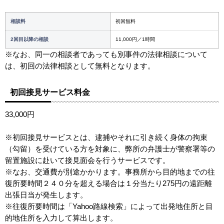
相談料
初回無料
2回目以降の相談
11,000円／1時間
※なお、同一の相談者であっても別事件の法律相談について
は、初回の法律相談として無料となります。
初回接見サービス料金
33,000円
※初回接見サービスとは、逮捕やそれに引き続く身体の拘束
（勾留）を受けている方を対象に、弊所の弁護士が警察署等の
留置施設に赴いて接見面会を行うサービスです。
※なお、交通費が別途かかります。事務所から目的地までの往
復所要時間２４０分を超える場合は１分当たり275円の遠距離
出張日当が発生します。
※往復所要時間は「Yahoo路線検索」によって出発地住所と目
的地住所を入力して算出します。