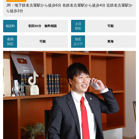
JR・地下鉄名古屋駅から徒歩6分 名鉄名古屋駅から徒歩4分 近鉄名古屋駅か
ら徒歩3分
土日
相談料
初回30分 無料相談
可能
対応
夜間
対応
可能
東海
対応
エリア