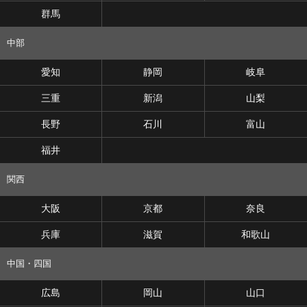
群馬
中部
愛知
静岡
岐阜
三重
新潟
山梨
長野
石川
富山
福井
関西
大阪
京都
奈良
兵庫
滋賀
和歌山
中国・四国
広島
岡山
山口