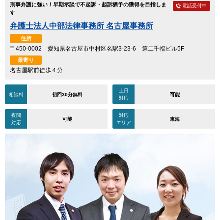
刑事弁護に強い！早期示談で不起訴・起訴猶予の獲得を目指しま
電話受付中
す
弁護士法人中部法律事務所 名古屋事務所
住所
〒450-0002 愛知県名古屋市中村区名駅3-23-6 第二千福ビル5F
最寄り
名古屋駅前徒歩４分
土日
相談料
初回30分無料
可能
対応
夜間
対応
可能
東海
対応
エリア