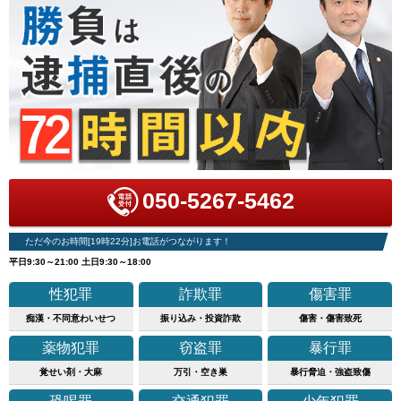
050-5267-5462
ただ今のお時間[19時22分]お電話がつながります！
平日9:30～21:00 土日9:30～18:00
性犯罪
詐欺罪
傷害罪
痴漢・不同意わいせつ
振り込み・投資詐欺
傷害・傷害致死
薬物犯罪
窃盗罪
暴行罪
覚せい剤・大麻
万引・空き巣
暴行脅迫・強盗致傷