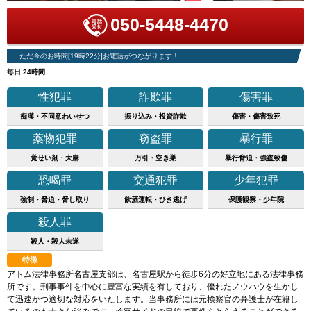
050-5448-4470
ただ今のお時間[19時22分]お電話がつながります！
毎日 24時間
性犯罪
詐欺罪
傷害罪
痴漢・不同意わいせつ
振り込み・投資詐欺
傷害・傷害致死
薬物犯罪
窃盗罪
暴行罪
覚せい剤・大麻
万引・空き巣
暴行脅迫・強盗致傷
恐喝罪
交通犯罪
少年犯罪
強制・脅迫・脅し取り
飲酒運転・ひき逃げ
保護観察・少年院
殺人罪
殺人・殺人未遂
特徴
アトム法律事務所名古屋支部は、名古屋駅から徒歩6分の好立地にある法律事務
所です。刑事事件を中心に豊富な実績を有しており、優れたノウハウを生かし
て迅速かつ適切な対応をいたします。当事務所には元検察官の弁護士が在籍し