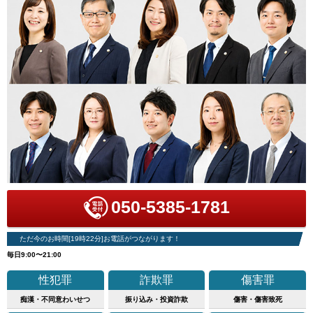
050-5385-1781
ただ今のお時間[19時22分]お電話がつながります！
毎日9:00〜21:00
性犯罪
詐欺罪
傷害罪
痴漢・不同意わいせつ
振り込み・投資詐欺
傷害・傷害致死