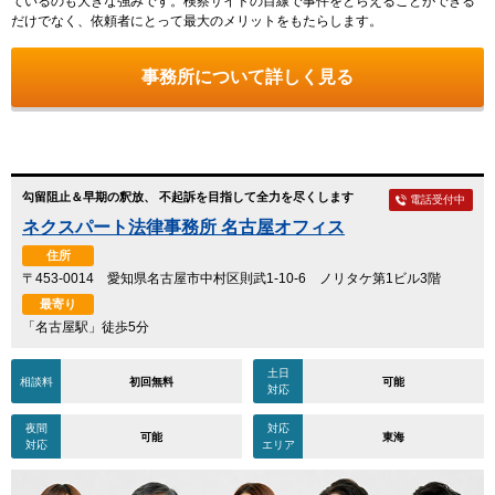
ているのも大きな強みです。検察サイドの目線で事件をとらえることができる
だけでなく、依頼者にとって最大のメリットをもたらします。
事務所について詳しく見る
勾留阻止＆早期の釈放、 不起訴を目指して全力を尽くします
電話受付中
ネクスパート法律事務所 名古屋オフィス
住所
〒453-0014 愛知県名古屋市中村区則武1-10-6 ノリタケ第1ビル3階
最寄り
「名古屋駅」徒歩5分
土日
相談料
初回無料
可能
対応
夜間
対応
可能
東海
対応
エリア