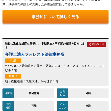
動、刑事専門弁護士の充実した弁護活動に任せてみませんか。
事務所について詳しく見る
初動の迅速な対応を重視し、 早期釈放と不起訴の実現を目指しま
電話受付中
す
弁護士法人フォレスト法律事務所
住所
〒460-0002 愛知県名古屋市中区丸の内３－１９－２３ ５ｔｈＦ．Ｐ．Ｓ
ビル４階
最寄り
地下鉄桜通線「久屋大通」から徒歩１分
土日
相談料
初回無料
可能
対応
夜間
対応
可能
東海
対応
エリア