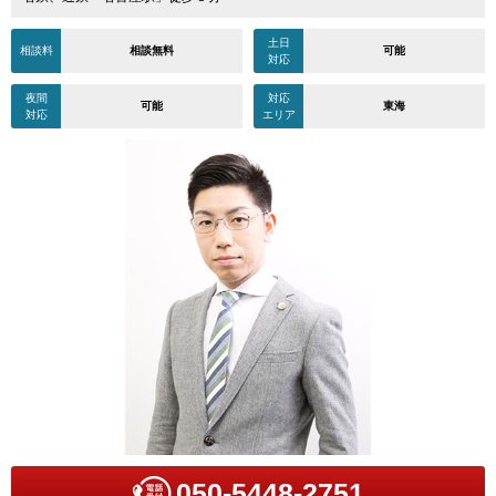
土日
相談料
相談無料
可能
対応
夜間
対応
可能
東海
対応
エリア
050-5448-2751