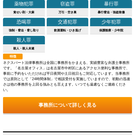
薬物犯罪
窃盗罪
暴行罪
覚せい剤・大麻
万引・空き巣
暴行脅迫・強盗致傷
恐喝罪
交通犯罪
少年犯罪
強制・脅迫・脅し取り
飲酒運転・ひき逃げ
保護観察・少年院
殺人罪
殺人・殺人未遂
特徴
ネクスパート法律事務所は全国に事務所をかまえる、実績豊富な弁護士事務所
です。「名古屋オフィス」は名古屋市中村区にあるアクセス便利な事務所で、
事前に予約をいただければ平日夜間や土日祝日もご対応しています。当事務所
では原則として「24時間体制」で相談受付を実施していますので、初動の迅速
さは他の事務所を上回る強みとも言えます。いつでも遠慮なくご連絡くださ
い。
事務所について詳しく見る