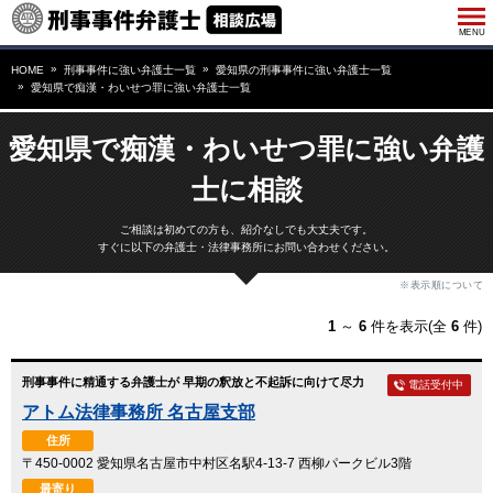
HOME
刑事事件に強い弁護士一覧
愛知県の刑事事件に強い弁護士一覧
愛知県で痴漢・わいせつ罪に強い弁護士一覧
愛知県で痴漢・わいせつ罪に強い弁護
士に相談
ご相談は初めての方も、紹介なしでも大丈夫です。
すぐに以下の弁護士・法律事務所にお問い合わせください。
※表示順について
1
～
6
件を表示(全
6
件)
刑事事件に精通する弁護士が 早期の釈放と不起訴に向けて尽力
電話受付中
アトム法律事務所 名古屋支部
住所
〒450-0002 愛知県名古屋市中村区名駅4-13-7 西柳パークビル3階
最寄り