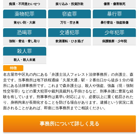
痴漢・不同意わいせつ
振り込み・投資詐欺
傷害・傷害致死
薬物犯罪
窃盗罪
暴行罪
覚せい剤・大麻
万引・空き巣
暴行脅迫・強盗致傷
恐喝罪
交通犯罪
少年犯罪
強制・脅迫・脅し取り
飲酒運転・ひき逃げ
保護観察・少年院
殺人罪
殺人・殺人未遂
特徴
名古屋市中区丸の内にある「弁護士法人フォレスト法律事務所」の弁護士、森
圭です。当事務所は地下鉄桜通線「久屋大通」駅・２番出口から徒歩１分の場
所にある法律事務所です。これまで森弁護士は、殺人や強盗、強姦（現：強制
性交等罪）などの重大犯罪や裁判員裁判も手掛けるなど、刑事弁護に豊富な経
験を有しています。刑事事件は素早い対応により、必要以上に重く処罰された
り、身柄拘束が長期化することを防げる場合があります。逮捕という状況に直
面されることがあれば、即座に当事務所までご相談ください。
事務所について詳しく見る