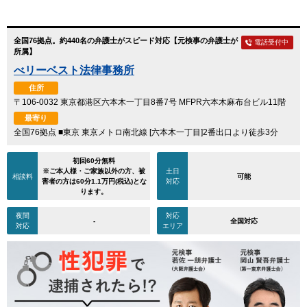
全国76拠点。約440名の弁護士がスピード対応【元検事の弁護士が
電話受付中
所属】
べリーベスト法律事務所
住所
〒106-0032 東京都港区六本木一丁目8番7号 MFPR六本木麻布台ビル11階
最寄り
全国76拠点 ■東京 東京メトロ南北線 [六本木一丁目]2番出口より徒歩3分
初回60分無料
※ご本人様・ご家族以外の方、被
土日
相談料
可能
害者の方は60分1.1万円(税込)とな
対応
ります。
夜間
対応
-
全国対応
対応
エリア