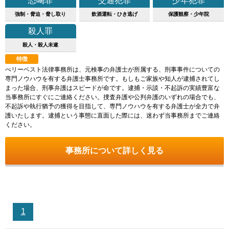
恐喝罪
交通犯罪
少年犯罪
強制・脅迫・脅し取り
飲酒運転・ひき逃げ
保護観察・少年院
殺人罪
殺人・殺人未遂
特徴
べリーベスト法律事務所は、元検事の弁護士が所属する、刑事事件についての
専門ノウハウを有する弁護士事務所です。もしもご家族や知人が逮捕されてし
まった場合、刑事弁護はスピードが命です。逮捕・示談・不起訴の実績豊富な
当事務所にすぐにご連絡ください。捜査弁護や公判弁護のいずれの場合でも、
不起訴や執行猶予の獲得を目指して、専門ノウハウを有する弁護士が全力で弁
護いたします。逮捕という事態に直面した際には、迷わず当事務所までご連絡
ください。
事務所について詳しく見る
1