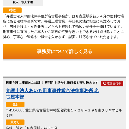
殺人・殺人未遂
特徴
「弁護士法人中部法律事務所名古屋事務所」は名古屋駅前徒歩４分の便利な場
所にある法律事務所です。毎週土曜営業、平日夜の法律相談にも対応してお
り、男性弁護士・女性弁護士どちらも在籍して幅広い案件を手掛けています。
刑事事件に直面したご本人やご家族の不安な思いをできるだけ取り除くことに
努め、丁寧なご連絡やご報告を欠かさず、誠実に対応させていただきます。
事務所について詳しく見る
刑事弁護に圧倒的な経験！ 専門性を活かし依頼者を守り抜きます
電話受付中
弁護士法人あいち刑事事件総合法律事務所 名
古屋本部
住所
〒450-0003 愛知県名古屋市中村区名駅南１－２８－１９名南クリヤマビル
６階
最寄り
名鉄、近鉄「名古屋駅」徒歩５分