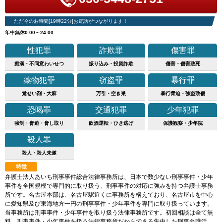
ただ今のお時間[19時22分]お電話がつながります！
年中無休0:00～24:00
性犯罪
詐欺罪
傷害罪
痴漢・不同意わいせつ
振り込み・投資詐欺
傷害・傷害致死
薬物犯罪
窃盗罪
暴行罪
覚せい剤・大麻
万引・空き巣
暴行脅迫・強盗致傷
恐喝罪
交通犯罪
少年犯罪
強制・脅迫・脅し取り
飲酒運転・ひき逃げ
保護観察・少年院
殺人罪
殺人・殺人未遂
特徴
弁護士法人あいち刑事事件総合法律事務所は、日本で数少ない刑事事件・少年
事件を全国規模で専門的に取り扱う、刑事事件の対応に強みを持つ弁護士事務
所です。名古屋本部は、名古屋駅近くに事務所を構えており、名古屋市を中心
に愛知県及び東海地方一円の刑事事件・少年事件を専門に取り扱っています。
当事務所は刑事事件・少年事件を取り扱う法律事務所です。初回相談は全て無
料。刑事事件・少年事件を扱う法律事務所だからできる集中した刑事弁護活