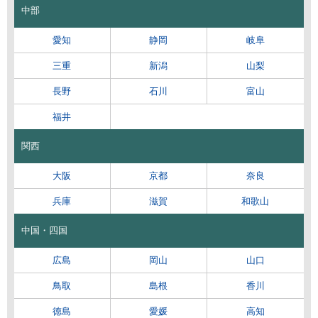
中部
愛知
静岡
岐阜
三重
新潟
山梨
長野
石川
富山
福井
関西
大阪
京都
奈良
兵庫
滋賀
和歌山
中国・四国
広島
岡山
山口
鳥取
島根
香川
徳島
愛媛
高知