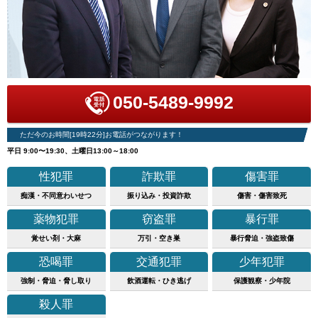
050-5489-9992
ただ今のお時間[19時22分]お電話がつながります！
平日 9:00〜19:30、土曜日13:00～18:00
性犯罪
詐欺罪
傷害罪
痴漢・不同意わいせつ
振り込み・投資詐欺
傷害・傷害致死
薬物犯罪
窃盗罪
暴行罪
覚せい剤・大麻
万引・空き巣
暴行脅迫・強盗致傷
恐喝罪
交通犯罪
少年犯罪
強制・脅迫・脅し取り
飲酒運転・ひき逃げ
保護観察・少年院
殺人罪