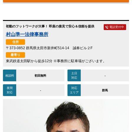
初動のフットワークが大事！ 即座の接見で安心＆信頼を提供
電話受付中
村山準一法律事務所
住所
〒373-0852 群馬県太田市新井町514-14 誠奉ビル２F
最寄り
東武鉄道太田駅から徒歩12分 ※事務所に駐車場がございます。
土日
相談料
初回無料
-
対応
夜間
対応
-
群馬
対応
エリア