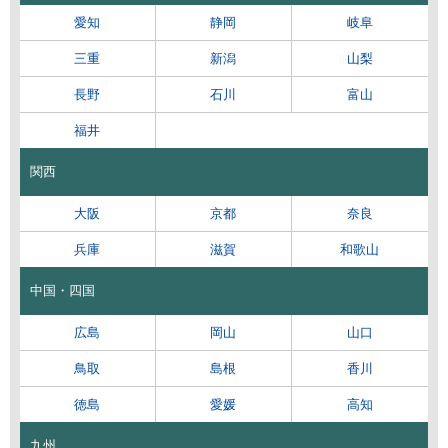
愛知
静岡
岐阜
三重
新潟
山梨
長野
石川
富山
福井
関西
大阪
京都
奈良
兵庫
滋賀
和歌山
中国・四国
広島
岡山
山口
鳥取
島根
香川
徳島
愛媛
高知
九州