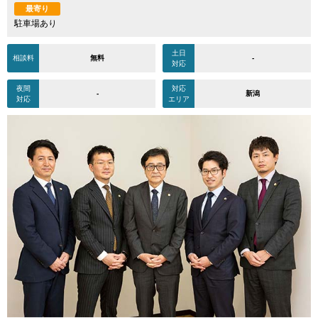
最寄り
駐車場あり
土日
相談料
無料
-
対応
夜間
対応
-
新潟
対応
エリア