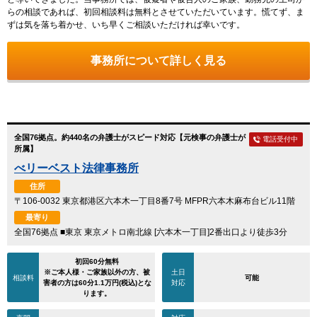
らの相談であれば、初回相談料は無料とさせていただいています。慌てず、ま
ずは気を落ち着かせ、いち早くご相談いただければ幸いです。
事務所について詳しく見る
全国76拠点。約440名の弁護士がスピード対応【元検事の弁護士が
電話受付中
所属】
べリーベスト法律事務所
住所
〒106-0032 東京都港区六本木一丁目8番7号 MFPR六本木麻布台ビル11階
最寄り
全国76拠点 ■東京 東京メトロ南北線 [六本木一丁目]2番出口より徒歩3分
初回60分無料
※ご本人様・ご家族以外の方、被
土日
相談料
可能
害者の方は60分1.1万円(税込)とな
対応
ります。