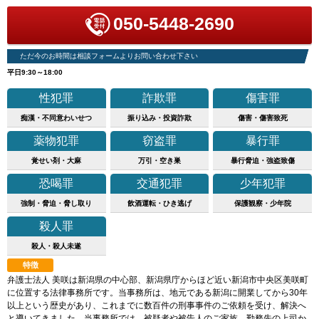
050-5448-2690
ただ今のお時間は相談フォームよりお問い合わせ下さい
平日9:30～18:00
性犯罪
詐欺罪
傷害罪
痴漢・不同意わいせつ
振り込み・投資詐欺
傷害・傷害致死
薬物犯罪
窃盗罪
暴行罪
覚せい剤・大麻
万引・空き巣
暴行脅迫・強盗致傷
恐喝罪
交通犯罪
少年犯罪
強制・脅迫・脅し取り
飲酒運転・ひき逃げ
保護観察・少年院
殺人罪
殺人・殺人未遂
特徴
弁護士法人 美咲は新潟県の中心部、新潟県庁からほど近い新潟市中央区美咲町
に位置する法律事務所です。当事務所は、地元である新潟に開業してから30年
以上という歴史があり、これまでに数百件の刑事事件のご依頼を受け、解決へ
と導いてきました。当事務所では、被疑者や被告人のご家族、勤務先の上司か