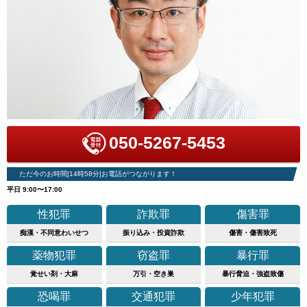
050-5267-5453
ただ今のお時間[14時58分]お電話がつながります！
平日 9:00〜17:00
性犯罪
詐欺罪
傷害罪
痴漢・不同意わいせつ
振り込み・投資詐欺
傷害・傷害致死
薬物犯罪
窃盗罪
暴行罪
覚せい剤・大麻
万引・空き巣
暴行脅迫・強盗致傷
恐喝罪
交通犯罪
少年犯罪