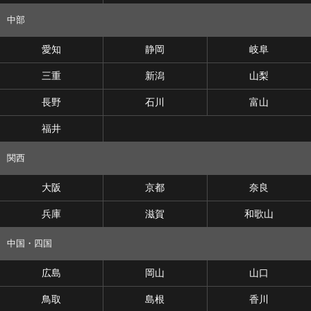
中部
愛知
静岡
岐阜
三重
新潟
山梨
長野
石川
富山
福井
関西
大阪
京都
奈良
兵庫
滋賀
和歌山
中国・四国
広島
岡山
山口
鳥取
島根
香川