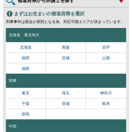
都道府県から弁護士を探す
まずはお住まいの都道府県を選択
刑事事件は面会が原則となる為、対応可能エリアが決まっています。
北海道・東北地方
北海道
青森
岩手
秋田
宮城
山形
福島
関東
東京
埼玉
神奈川
千葉
茨城
栃木
群馬
中部