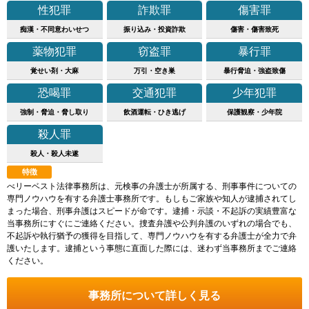
性犯罪
詐欺罪
傷害罪
痴漢・不同意わいせつ
振り込み・投資詐欺
傷害・傷害致死
薬物犯罪
窃盗罪
暴行罪
覚せい剤・大麻
万引・空き巣
暴行脅迫・強盗致傷
恐喝罪
交通犯罪
少年犯罪
強制・脅迫・脅し取り
飲酒運転・ひき逃げ
保護観察・少年院
殺人罪
殺人・殺人未遂
特徴
べリーベスト法律事務所は、元検事の弁護士が所属する、刑事事件についての
専門ノウハウを有する弁護士事務所です。もしもご家族や知人が逮捕されてし
まった場合、刑事弁護はスピードが命です。逮捕・示談・不起訴の実績豊富な
当事務所にすぐにご連絡ください。捜査弁護や公判弁護のいずれの場合でも、
不起訴や執行猶予の獲得を目指して、専門ノウハウを有する弁護士が全力で弁
護いたします。逮捕という事態に直面した際には、迷わず当事務所までご連絡
ください。
事務所について詳しく見る