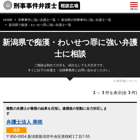
HOME
刑事事件に強い弁護士一覧
新潟県の刑事事件に強い弁護士一覧
新潟県で痴漢・わいせつ罪に強い弁護士一覧
新潟県で痴漢・わいせつ罪に強い弁護
士に相談
ご相談は初めての方も、紹介なしでも大丈夫です。
すぐに以下の弁護士・法律事務所にお問い合わせください。
※表示順について
1
～
3
件を表示(全
3
件)
複数の弁護士が最善の結果を目指し 逮捕後の初動に全力対応しま
す
弁護士法人 美咲
住所
〒950-0954 新潟県新潟市中央区美咲町1丁目7-55