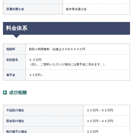
所属弁護士会
栃木県弁護士会
料金体系
相談料
初回１時間無料、以後は３０分５５００円
初回接見
５.５万円
（但し、ご契約いただいた場合には着手金に含めます。）
着手金
３３万円～
成功報酬
不起訴の場合
３３万円～５５万円
罰金刑の場合
３３万円～４４万円
執行猶予の場合
３３万円