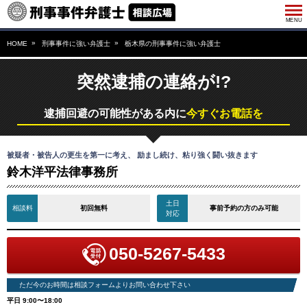
HOME
刑事事件に強い弁護士
栃木県の刑事事件に強い弁護士
突然逮捕の連絡が!?
逮捕回避の可能性がある内に
今すぐお電話を
被疑者・被告人の更生を第一に考え、 励まし続け、粘り強く闘い抜きます
鈴木洋平法律事務所
土日
相談料
初回無料
事前予約の方のみ可能
対応
050-5267-5433
ただ今のお時間は相談フォームよりお問い合わせ下さい
平日 9:00〜18:00