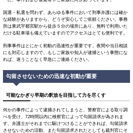
国選・私選を問わず、あらゆる事件において刑事弁護には確か
な経験がありますから、どうぞ安心してご依頼ください。事務
所は東武宇都宮駅から徒歩５分の場所にあり、無料で利用いた
だける駐車場も備えていますのでアクセスはとても便利です。
刑事事件はとにかく初動の迅速性が重要です。夜間や当日相談
にも対応しますので、もしご家族や知人が逮捕という事態にな
れば、迷うことなく早急にご連絡ください。
勾留させないための迅速な初動が重要
可能なかぎり早期の釈放を目指して力を尽くす
何かの事件によって逮捕されてしまうと、警察官による取り調
べを受け、72時間以内に検察官によって勾留請求が為されま
す。弁護士がそれまでに駆けつけることができれば、勾留請求
させないための活動、また勾留請求されたとしても裁判官にそ