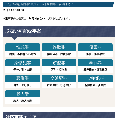
ただ今のお時間は相談フォームよりお問い合わせ下さい
平日 9:00〜18:00
※刑事事件の性質上、対応できないエリアがございます。
取扱い可能な事案
性犯罪
詐欺罪
傷害罪
痴漢・不同意わいせつ
振り込み・投資詐欺
傷害・傷害致死
薬物犯罪
窃盗罪
暴行罪
覚せい剤・大麻
万引・空き巣
暴行脅迫・強盗致傷
恐喝罪
交通犯罪
少年犯罪
脅迫・脅し取り
飲酒運転・ひき逃げ
保護観察・少年院
殺人罪
殺人・殺人未遂
対応可能エリア