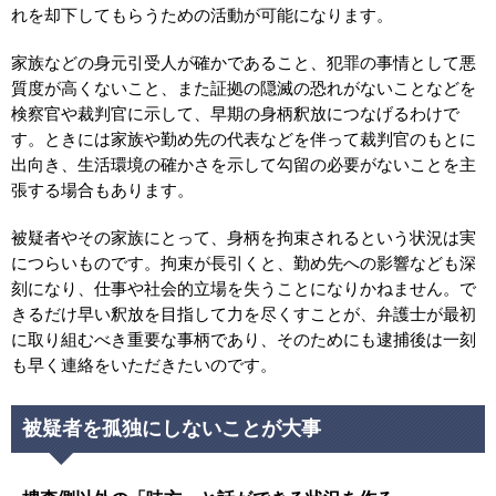
れを却下してもらうための活動が可能になります。
家族などの身元引受人が確かであること、犯罪の事情として悪
質度が高くないこと、また証拠の隠滅の恐れがないことなどを
検察官や裁判官に示して、早期の身柄釈放につなげるわけで
す。ときには家族や勤め先の代表などを伴って裁判官のもとに
出向き、生活環境の確かさを示して勾留の必要がないことを主
張する場合もあります。
被疑者やその家族にとって、身柄を拘束されるという状況は実
につらいものです。拘束が長引くと、勤め先への影響なども深
刻になり、仕事や社会的立場を失うことになりかねません。で
きるだけ早い釈放を目指して力を尽くすことが、弁護士が最初
に取り組むべき重要な事柄であり、そのためにも逮捕後は一刻
も早く連絡をいただきたいのです。
被疑者を孤独にしないことが大事