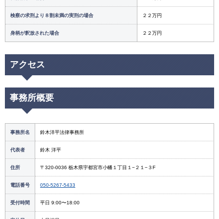
検察の求刑より８割未満の実刑の場合
２２万円
身柄が釈放された場合
２２万円
アクセス
事務所概要
事務所名
鈴木洋平法律事務所
代表者
鈴木 洋平
住所
〒320-0036 栃木県宇都宮市小幡１丁目１−２１−３F
電話番号
050-5267-5433
受付時間
平日 9:00〜18:00