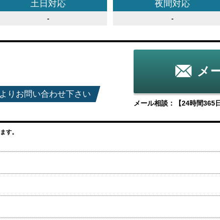
土日
対応
夜間
対応
-
-
メ
よりお問い合わせ下さい
メール相談：【24時間36
ます。