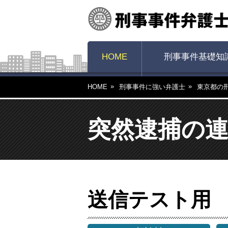
HOME
刑事事件基礎知
HOME
刑事事件に強い弁護士
東京都の
突然逮捕の連
送信テスト用