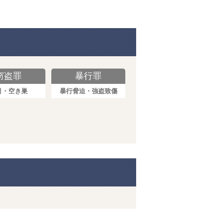
窃盗罪
暴行罪
引・空き巣
暴行脅迫・強盗致傷