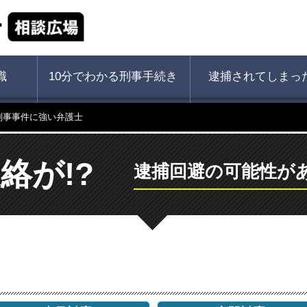
識
10分でわかる刑事手続き
逮捕されてしまっ
刑事事件に強い弁護士
絡が!?
逮捕回避の可能性が