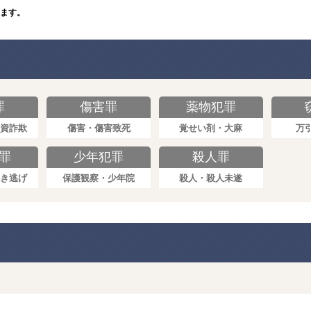
ます。
罪
傷害罪
薬物犯罪
資詐欺
傷害・傷害致死
覚せい剤・大麻
万
罪
少年犯罪
殺人罪
き逃げ
保護観察・少年院
殺人・殺人未遂