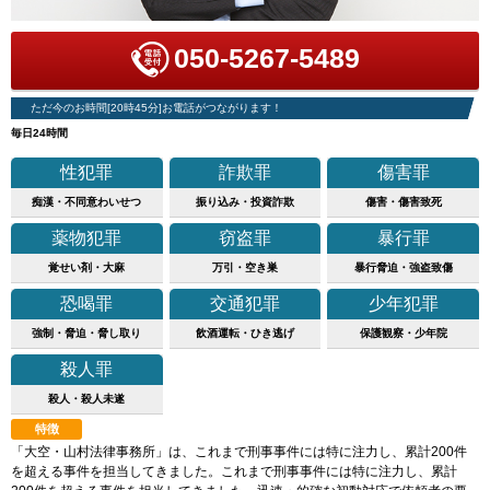
050-5267-5489
ただ今のお時間[20時45分]お電話がつながります！
毎日24時間
性犯罪
詐欺罪
傷害罪
痴漢・不同意わいせつ
振り込み・投資詐欺
傷害・傷害致死
薬物犯罪
窃盗罪
暴行罪
覚せい剤・大麻
万引・空き巣
暴行脅迫・強盗致傷
恐喝罪
交通犯罪
少年犯罪
強制・脅迫・脅し取り
飲酒運転・ひき逃げ
保護観察・少年院
殺人罪
殺人・殺人未遂
特徴
「大空・山村法律事務所」は、これまで刑事事件には特に注力し、累計200件
を超える事件を担当してきました。これまで刑事事件には特に注力し、累計