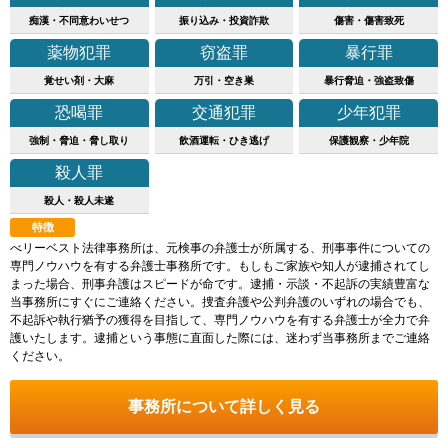
痴漢・不同意わいせつ
振り込み・投資詐欺
傷害・傷害致死
薬物犯罪
窃盗罪
暴行罪
覚せい剤・大麻
万引・空き巣
暴行脅迫・強盗致傷
恐喝罪
交通犯罪
少年犯罪
強制・脅迫・脅し取り
飲酒運転・ひき逃げ
保護観察・少年院
殺人罪
殺人・殺人未遂
特徴
べリーベスト法律事務所は、元検事の弁護士が所属する、刑事事件についての
専門ノウハウを有する弁護士事務所です。もしもご家族や知人が逮捕されてし
まった場合、刑事弁護はスピードが命です。逮捕・示談・不起訴の実績豊富な
当事務所にすぐにご連絡ください。捜査弁護や公判弁護のいずれの場合でも、
不起訴や執行猶予の獲得を目指して、専門ノウハウを有する弁護士が全力で弁
護いたします。逮捕という事態に直面した際には、迷わず当事務所までご連絡
ください。
事務所について詳しく見る