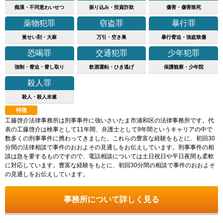
痴漢・不同意わいせつ
振り込み・投資詐欺
傷害・傷害致死
薬物犯罪
窃盗罪
暴行罪
覚せい剤・大麻
万引・空き巣
暴行脅迫・強盗致傷
恐喝罪
交通犯罪
少年犯罪
強制・脅迫・脅し取り
飲酒運転・ひき逃げ
保護観察・少年院
殺人罪
殺人・殺人未遂
特徴
工藤啓介法律事務所は刑事事件に強いさいたま市浦和区の法律事務所です。代
表の工藤啓介は検事として11年間、弁護士として9年間というキャリアの中で
数多くの刑事事件に携わってきました。これらの豊富な経験をもとに、初回30
分間の法律相談で事件のおおよその見通しをお伝えしています。刑事事件の相
談は急を要するものですので、電話相談については土日祝日や平日夜間も柔軟
に対応しています。豊富な経験をもとに、初回30分間の相談で事件のおおよそ
の見通しをお伝えしています。
事務所について詳しく見る