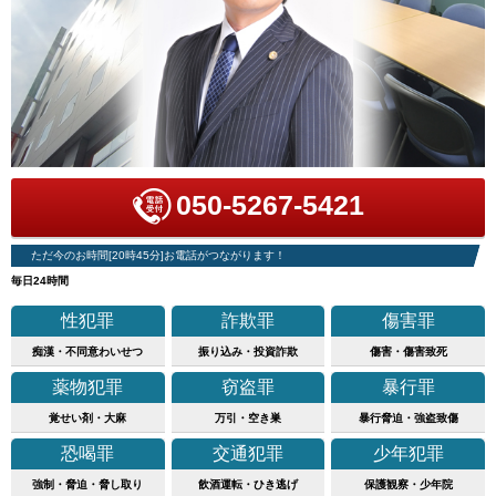
050-5267-5421
ただ今のお時間[20時45分]お電話がつながります！
毎日24時間
性犯罪
詐欺罪
傷害罪
痴漢・不同意わいせつ
振り込み・投資詐欺
傷害・傷害致死
薬物犯罪
窃盗罪
暴行罪
覚せい剤・大麻
万引・空き巣
暴行脅迫・強盗致傷
恐喝罪
交通犯罪
少年犯罪
強制・脅迫・脅し取り
飲酒運転・ひき逃げ
保護観察・少年院