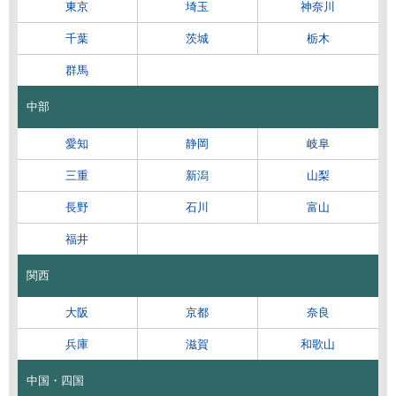
東京
埼玉
神奈川
千葉
茨城
栃木
群馬
中部
愛知
静岡
岐阜
三重
新潟
山梨
長野
石川
富山
福井
関西
大阪
京都
奈良
兵庫
滋賀
和歌山
中国・四国