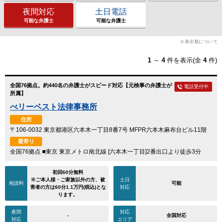
夜間対応
土日電話
可能な弁護士
可能な弁護士
※表示順について
1
～
4
件を表示(全
4
件)
全国76拠点。約440名の弁護士がスピード対応【元検事の弁護士が
電話受付中
所属】
べリーベスト法律事務所
住所
〒106-0032 東京都港区六本木一丁目8番7号 MFPR六本木麻布台ビル11階
最寄り
全国76拠点 ■東京 東京メトロ南北線 [六本木一丁目]2番出口より徒歩3分
初回60分無料
※ご本人様・ご家族以外の方、被
土日
相談料
可能
害者の方は60分1.1万円(税込)とな
対応
ります。
夜間
対応
-
全国対応
対応
エリア