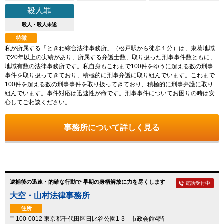
殺人罪
殺人・殺人未遂
特徴
私が所属する「ときわ綜合法律事務所」（松戸駅から徒歩１分）は、東葛地域
で20年以上の実績があり、所属する弁護士数、取り扱った刑事事件数ともに、
地域有数の法律事務所です。私自身もこれまで100件をゆうに超える数の刑事
事件を取り扱ってきており、積極的に刑事弁護に取り組んでいます。これまで
100件を超える数の刑事事件を取り扱ってきており、積極的に刑事弁護に取り
組んでいます。事件対応は迅速性が命です。刑事事件についてお困りの時は安
心してご相談ください。
事務所について詳しく見る
逮捕後の迅速・的確な行動で 早期の身柄解放に力を尽くします
電話受付中
大空・山村法律事務所
住所
〒100-0012 東京都千代田区日比谷公園1-3 市政会館4階