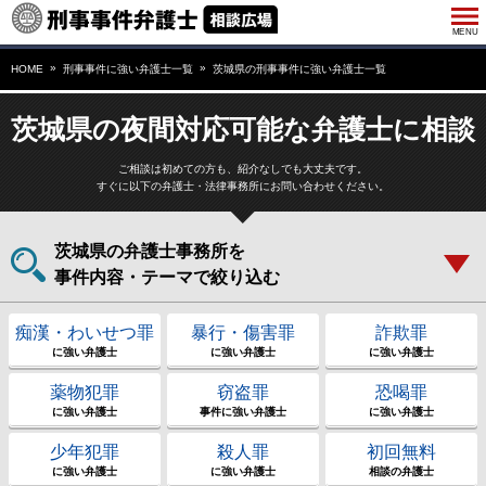
HOME
刑事事件に強い弁護士一覧
茨城県の刑事事件に強い弁護士一覧
茨城県の夜間対応可能な弁護士に相談
ご相談は初めての方も、紹介なしでも大丈夫です。
すぐに以下の弁護士・法律事務所にお問い合わせください。
茨城県の弁護士事務所を
事件内容・テーマで絞り込む
痴漢・わいせつ罪
暴行・傷害罪
詐欺罪
に強い弁護士
に強い弁護士
に強い弁護士
薬物犯罪
窃盗罪
恐喝罪
に強い弁護士
事件に強い弁護士
に強い弁護士
少年犯罪
殺人罪
初回無料
に強い弁護士
に強い弁護士
相談の弁護士