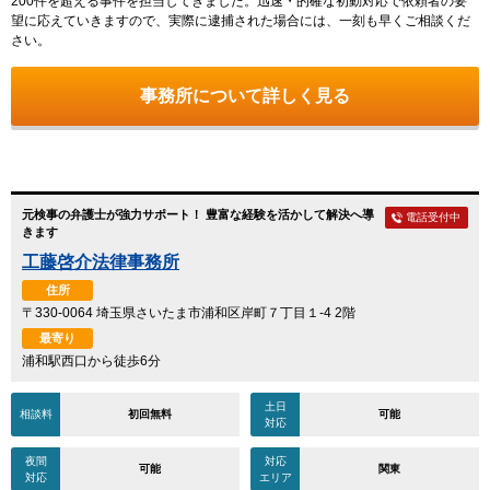
200件を超える事件を担当してきました。迅速・的確な初動対応で依頼者の要
望に応えていきますので、実際に逮捕された場合には、一刻も早くご相談くだ
さい。
事務所について詳しく見る
元検事の弁護士が強力サポート！ 豊富な経験を活かして解決へ導
電話受付中
きます
工藤啓介法律事務所
住所
〒330-0064 埼玉県さいたま市浦和区岸町７丁目１-4 2階
最寄り
浦和駅西口から徒歩6分
土日
相談料
初回無料
可能
対応
夜間
対応
可能
関東
対応
エリア