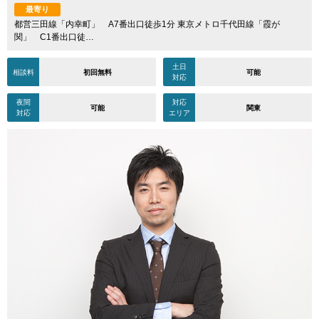
最寄り
都営三田線「内幸町」 A7番出口徒歩1分 東京メトロ千代田線「霞が
関」 C1番出口徒…
土日
相談料
初回無料
可能
対応
夜間
対応
可能
関東
対応
エリア