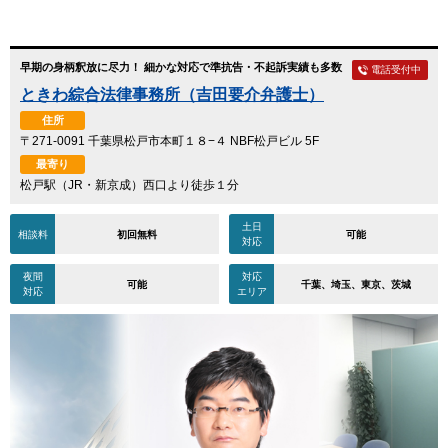
早期の身柄釈放に尽力！ 細かな対応で準抗告・不起訴実績も多数
電話受付中
ときわ綜合法律事務所（吉田要介弁護士）
住所
〒271-0091 千葉県松戸市本町１８−４ NBF松戸ビル 5F
最寄り
松戸駅（JR・新京成）西口より徒歩１分
土日
相談料
初回無料
可能
対応
夜間
対応
可能
千葉、埼玉、東京、茨城
対応
エリア