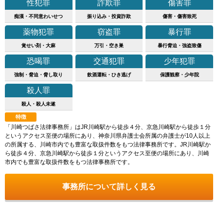
性犯罪
詐欺罪
傷害罪
痴漢・不同意わいせつ
振り込み・投資詐欺
傷害・傷害致死
薬物犯罪
窃盗罪
暴行罪
覚せい剤・大麻
万引・空き巣
暴行脅迫・強盗致傷
恐喝罪
交通犯罪
少年犯罪
強制・脅迫・脅し取り
飲酒運転・ひき逃げ
保護観察・少年院
殺人罪
殺人・殺人未遂
特徴
「川崎つばさ法律事務所」はJR川崎駅から徒歩４分、京急川崎駅から徒歩１分
というアクセス至便の場所にあり、神奈川県弁護士会所属の弁護士が10人以上
の所属する、川崎市内でも豊富な取扱件数をもつ法律事務所です。JR川崎駅か
ら徒歩４分、京急川崎駅から徒歩１分というアクセス至便の場所にあり、川崎
市内でも豊富な取扱件数をもつ法律事務所です。
事務所について詳しく見る