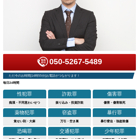
050-5267-5489
ただ今のお時間[14時55分]お電話がつながります！
毎日24時間
性犯罪
詐欺罪
傷害罪
痴漢・不同意わいせつ
振り込み・投資詐欺
傷害・傷害致死
薬物犯罪
窃盗罪
暴行罪
覚せい剤・大麻
万引・空き巣
暴行脅迫・強盗致傷
恐喝罪
交通犯罪
少年犯罪