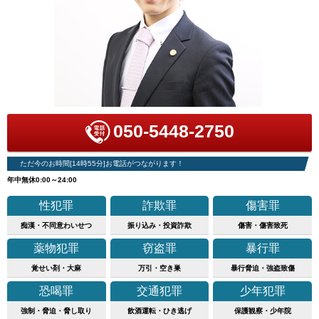
050-5448-2750
ただ今のお時間[14時55分]お電話がつながります！
年中無休0:00～24:00
性犯罪
詐欺罪
傷害罪
痴漢・不同意わいせつ
振り込み・投資詐欺
傷害・傷害致死
薬物犯罪
窃盗罪
暴行罪
覚せい剤・大麻
万引・空き巣
暴行脅迫・強盗致傷
恐喝罪
交通犯罪
少年犯罪
強制・脅迫・脅し取り
飲酒運転・ひき逃げ
保護観察・少年院