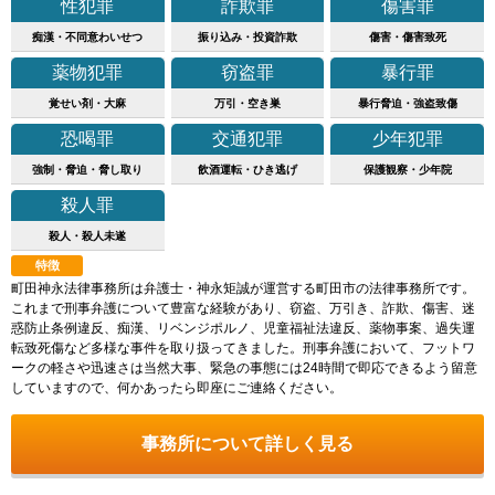
性犯罪
詐欺罪
傷害罪
痴漢・不同意わいせつ
振り込み・投資詐欺
傷害・傷害致死
薬物犯罪
窃盗罪
暴行罪
覚せい剤・大麻
万引・空き巣
暴行脅迫・強盗致傷
恐喝罪
交通犯罪
少年犯罪
強制・脅迫・脅し取り
飲酒運転・ひき逃げ
保護観察・少年院
殺人罪
殺人・殺人未遂
特徴
町田神永法律事務所は弁護士・神永矩誠が運営する町田市の法律事務所です。
これまで刑事弁護について豊富な経験があり、窃盗、万引き、詐欺、傷害、迷
惑防止条例違反、痴漢、リベンジポルノ、児童福祉法違反、薬物事案、過失運
転致死傷など多様な事件を取り扱ってきました。刑事弁護において、フットワ
ークの軽さや迅速さは当然大事、緊急の事態には24時間で即応できるよう留意
していますので、何かあったら即座にご連絡ください。
事務所について詳しく見る