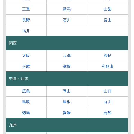
三重
新潟
山梨
長野
石川
富山
福井
関西
大阪
京都
奈良
兵庫
滋賀
和歌山
中国・四国
広島
岡山
山口
鳥取
島根
香川
徳島
愛媛
高知
九州