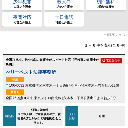
少年犯罪
殺人罪
初回無料
に強い弁護士
に強い弁護士
相談の弁護士
夜間対応
土日電話
可能な弁護士
可能な弁護士
※表示順について
1
～
8
件を表示(全
8
件)
全国76拠点。約440名の弁護士がスピード対応【元検事の弁護士が
電話受付中
所属】
べリーベスト法律事務所
住所
〒106-0032 東京都港区六本木一丁目8番7号 MFPR六本木麻布台ビル11階
最寄り
全国76拠点 ■東京 東京メトロ南北線 [六本木一丁目]2番出口より徒歩3分
初回60分無料
※ご本人様・ご家族以外の方、被
土日
相談料
可能
害者の方は60分1.1万円(税込)とな
対応
ります。