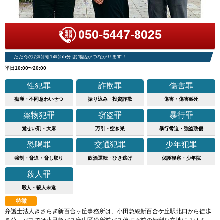
050-5447-8025
ただ今のお時間[14時55分]お電話がつながります！
平日10:00〜20:00
性犯罪
詐欺罪
傷害罪
痴漢・不同意わいせつ
振り込み・投資詐欺
傷害・傷害致死
薬物犯罪
窃盗罪
暴行罪
覚せい剤・大麻
万引・空き巣
暴行脅迫・強盗致傷
恐喝罪
交通犯罪
少年犯罪
強制・脅迫・脅し取り
飲酒運転・ひき逃げ
保護観察・少年院
殺人罪
殺人・殺人未遂
特徴
弁護士法人きさらぎ新百合ヶ丘事務所は、小田急線新百合ケ丘駅北口から徒歩
５分、バスでは小田急バス麻生区役所前バス停すぐ前の便利な立地にありま