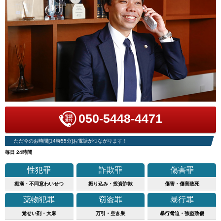
050-5448-4471
ただ今のお時間[14時55分]お電話がつながります！
毎日 24時間
性犯罪
詐欺罪
傷害罪
痴漢・不同意わいせつ
振り込み・投資詐欺
傷害・傷害致死
薬物犯罪
窃盗罪
暴行罪
覚せい剤・大麻
万引・空き巣
暴行脅迫・強盗致傷