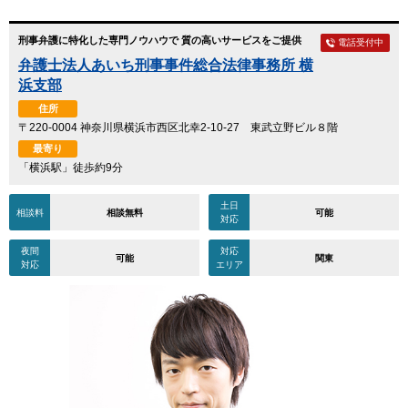
刑事弁護に特化した専門ノウハウで 質の高いサービスをご提供
電話受付中
弁護士法人あいち刑事事件総合法律事務所 横
浜支部
住所
〒220-0004 神奈川県横浜市西区北幸2-10-27 東武立野ビル８階
最寄り
「横浜駅」徒歩約9分
土日
相談料
相談無料
可能
対応
夜間
対応
可能
関東
対応
エリア