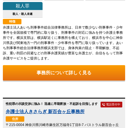
殺人罪
殺人・殺人未遂
特徴
弁護士法人あいち刑事事件総合法律事務所は、日本で数少ない刑事事件・少年
事件を全国規模で専門的に取り扱う、刑事事件の対応に強みを持つ弁護士事務
所です。横浜支部は、横浜駅近くに事務所を構えており、横浜市を中心に神奈
川県及び関東地方一円の刑事事件・少年事件を専門に取り扱っています。あい
ち刑事事件総合法律事務所横浜支部では、身体拘束の阻止・早期解放、不起
訴、重い刑罰の回避などの刑事弁護実績が豊富な弁護士が、自信をもって刑事
弁護サービスをご提供します。
事務所について詳しく見る
性犯罪の示談交渉に強み！ 迅速に早期釈放・不起訴を目指します
電話受付中
弁護士法人きさらぎ 新百合ヶ丘事務所
住所
〒215-0004 神奈川県川崎市麻生区万福寺1丁目8-7 パストラル新百合ヶ丘