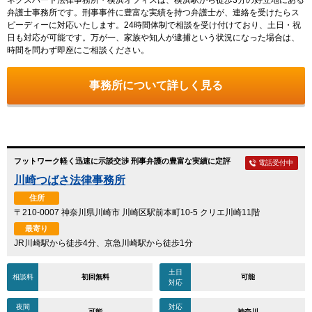
弁護士事務所です。刑事事件に豊富な実績を持つ弁護士が、連絡を受けたらス
ピーディーに対応いたします。24時間体制で相談を受け付けており、土日・祝
日も対応が可能です。万が一、家族や知人が逮捕という状況になった場合は、
時間を問わず即座にご相談ください。
事務所について詳しく見る
フットワーク軽く迅速に示談交渉 刑事弁護の豊富な実績に定評
電話受付中
川崎つばさ法律事務所
住所
〒210-0007 神奈川県川崎市 川崎区駅前本町10-5 クリエ川崎11階
最寄り
JR川崎駅から徒歩4分、京急川崎駅から徒歩1分
土日
相談料
初回無料
可能
対応
夜間
対応
可能
神奈川