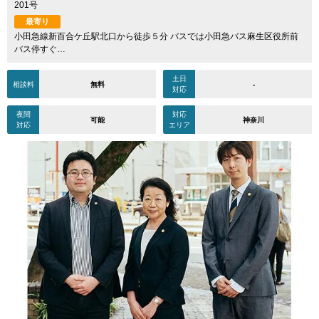
201号
最寄り
小田急線新百合ケ丘駅北口から徒歩５分 バスでは小田急バス麻生区役所前
バス停すぐ…
土日
相談料
無料
-
対応
夜間
対応
可能
神奈川
対応
エリア