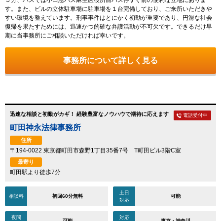
す。また、ビルの立体駐車場に駐車場を１台完備しており、ご来所いただきや
すい環境を整えています。刑事事件はとにかく初動が重要であり、円滑な社会
復帰を果たすためには、迅速かつ的確な弁護活動が不可欠です。できるだけ早
期に当事務所にご相談いただければ幸いです。
事務所について詳しく見る
迅速な相談と初動がカギ！ 経験豊富なノウハウで期待に応えます
電話受付中
町田神永法律事務所
住所
〒194-0022 東京都町田市森野1丁目35番7号 T町田ビル3階C室
最寄り
町田駅より徒歩7分
土日
相談料
初回60分無料
可能
対応
夜間
対応
可能
東京・神奈川