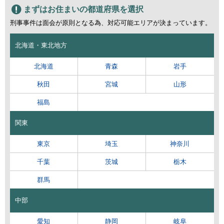
まずはお住まいの都道府県を選択
刑事事件は面会が原則となる為、対応可能エリアが決まっています。
北海道・東北地方
北海道
青森
岩手
秋田
宮城
山形
福島
関東
東京
埼玉
神奈川
千葉
茨城
栃木
群馬
中部
愛知
静岡
岐阜