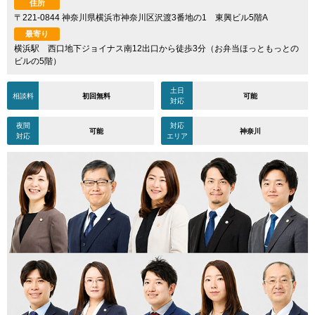
住所
〒221-0844 神奈川県横浜市神奈川区沢渡3番地の1 東興ビル5階A
最寄り
横浜駅 西口地下ジョイナス南12出口から徒歩3分（お弁当ほっともっとの
ビルの5階）
土日
相談料
初回無料
可能
対応
夜間
対応
可能
神奈川
対応
エリア