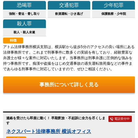
恐喝罪
交通犯罪
少年犯罪
強制・脅迫・脅し取り
飲酒運転・ひき逃げ
保護観察・少年院
殺人罪
殺人・殺人未遂
特徴
アトム法律事務所横浜支部は、横浜駅から徒歩5分のアクセスの良い場所にある
法律事務所です。これまで刑事事件に数多くの実績を有しており、経験豊富な
弁護士が様々な案件に対応いたします。当事務所は刑事弁護に圧倒的な強みを
持つ事務所です。痴漢や盗撮をはじめ交通事故の過失運転致死傷などの事件ま
であらゆる刑事事件に対応していますので、ぜひご相談ください。
事務所について詳しく見る
連絡を受けたら即座に動く！ 早期釈放・不起訴に全力を尽くしま
電話受付中
す
ネクスパート法律事務所 横浜オフィス