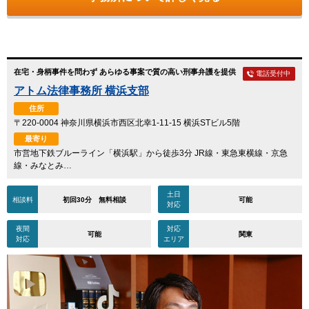
在宅・身柄事件を問わず あらゆる事案で質の高い刑事弁護を提供
電話受付中
アトム法律事務所 横浜支部
住所
〒220-0004 神奈川県横浜市西区北幸1-11-15 横浜STビル5階
最寄り
市営地下鉄ブルーライン「横浜駅」から徒歩3分 JR線・東急東横線・京急
線・みなとみ…
土日
相談料
初回30分 無料相談
可能
対応
夜間
対応
可能
関東
対応
エリア