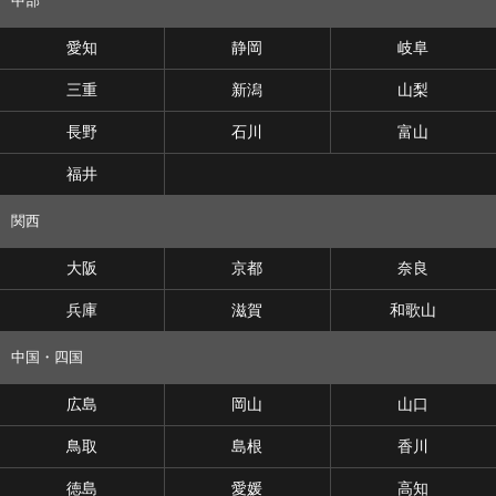
中部
愛知
静岡
岐阜
三重
新潟
山梨
長野
石川
富山
福井
関西
大阪
京都
奈良
兵庫
滋賀
和歌山
中国・四国
広島
岡山
山口
鳥取
島根
香川
徳島
愛媛
高知