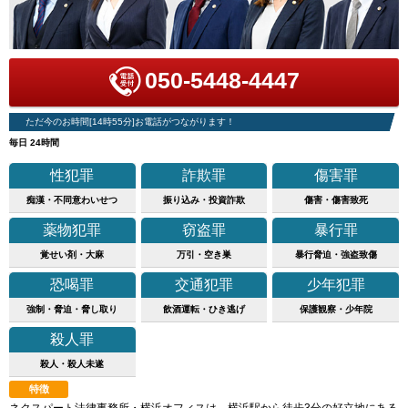
050-5448-4447
ただ今のお時間[14時55分]お電話がつながります！
毎日 24時間
性犯罪
詐欺罪
傷害罪
痴漢・不同意わいせつ
振り込み・投資詐欺
傷害・傷害致死
薬物犯罪
窃盗罪
暴行罪
覚せい剤・大麻
万引・空き巣
暴行脅迫・強盗致傷
恐喝罪
交通犯罪
少年犯罪
強制・脅迫・脅し取り
飲酒運転・ひき逃げ
保護観察・少年院
殺人罪
殺人・殺人未遂
特徴
ネクスパート法律事務所・横浜オフィスは、横浜駅から徒歩3分の好立地にある