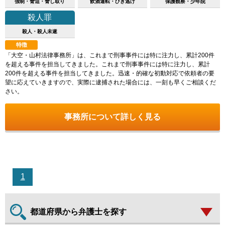
強制・脅迫・脅し取り
飲酒運転・ひき逃げ
保護観察・少年院
殺人罪
殺人・殺人未遂
特徴
「大空・山村法律事務所」は、これまで刑事事件には特に注力し、累計200件
を超える事件を担当してきました。これまで刑事事件には特に注力し、累計
200件を超える事件を担当してきました。迅速・的確な初動対応で依頼者の要
望に応えていきますので、実際に逮捕された場合には、一刻も早くご相談くだ
さい。
事務所について詳しく見る
1
都道府県から弁護士を探す