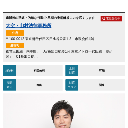
逮捕後の迅速・的確な行動で 早期の身柄解放に力を尽くします
電話受付中
大空・山村法律事務所
住所
〒100-0012 東京都千代田区日比谷公園1-3 市政会館4階
最寄り
都営三田線「内幸町」 A7番出口徒歩1分 東京メトロ千代田線「霞が
関」 C1番出口徒…
土日
相談料
初回無料
可能
対応
夜間
対応
可能
関東
対応
エリア