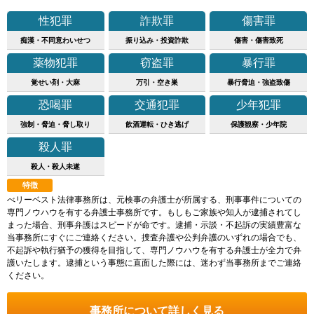
性犯罪
詐欺罪
傷害罪
痴漢・不同意わいせつ
振り込み・投資詐欺
傷害・傷害致死
薬物犯罪
窃盗罪
暴行罪
覚せい剤・大麻
万引・空き巣
暴行脅迫・強盗致傷
恐喝罪
交通犯罪
少年犯罪
強制・脅迫・脅し取り
飲酒運転・ひき逃げ
保護観察・少年院
殺人罪
殺人・殺人未遂
特徴
べリーベスト法律事務所は、元検事の弁護士が所属する、刑事事件についての
専門ノウハウを有する弁護士事務所です。もしもご家族や知人が逮捕されてし
まった場合、刑事弁護はスピードが命です。逮捕・示談・不起訴の実績豊富な
当事務所にすぐにご連絡ください。捜査弁護や公判弁護のいずれの場合でも、
不起訴や執行猶予の獲得を目指して、専門ノウハウを有する弁護士が全力で弁
護いたします。逮捕という事態に直面した際には、迷わず当事務所までご連絡
ください。
事務所について詳しく見る