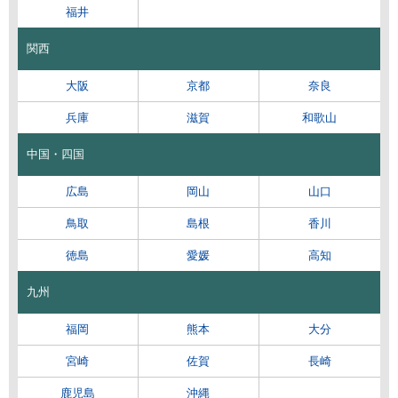
福井
関西
大阪
京都
奈良
兵庫
滋賀
和歌山
中国・四国
広島
岡山
山口
鳥取
島根
香川
徳島
愛媛
高知
九州
福岡
熊本
大分
宮崎
佐賀
長崎
鹿児島
沖縄