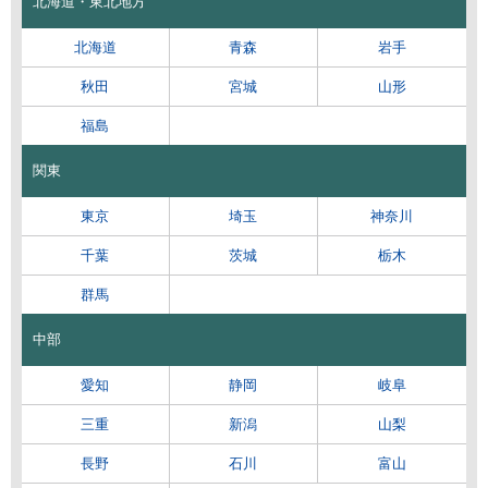
北海道・東北地方
北海道
青森
岩手
秋田
宮城
山形
福島
関東
東京
埼玉
神奈川
千葉
茨城
栃木
群馬
中部
愛知
静岡
岐阜
三重
新潟
山梨
長野
石川
富山