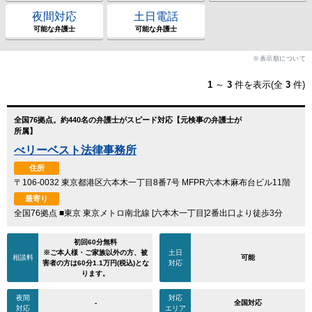
夜間対応
土日電話
可能な弁護士
可能な弁護士
※表示順について
1
～
3
件を表示(全
3
件)
全国76拠点。約440名の弁護士がスピード対応【元検事の弁護士が
所属】
べリーベスト法律事務所
住所
〒106-0032 東京都港区六本木一丁目8番7号 MFPR六本木麻布台ビル11階
最寄り
全国76拠点 ■東京 東京メトロ南北線 [六本木一丁目]2番出口より徒歩3分
初回60分無料
※ご本人様・ご家族以外の方、被
土日
相談料
可能
害者の方は60分1.1万円(税込)とな
対応
ります。
夜間
対応
-
全国対応
対応
エリア