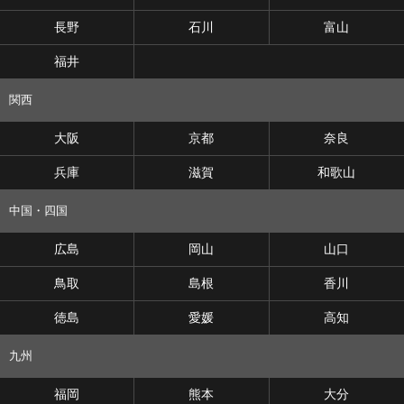
長野
石川
富山
福井
関西
大阪
京都
奈良
兵庫
滋賀
和歌山
中国・四国
広島
岡山
山口
鳥取
島根
香川
徳島
愛媛
高知
九州
福岡
熊本
大分