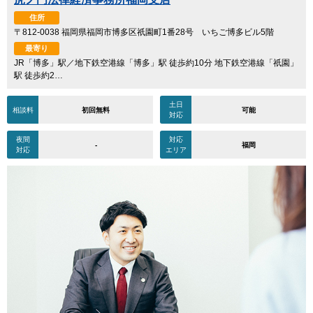
住所
〒812-0038 福岡県福岡市博多区祇園町1番28号 いちご博多ビル5階
最寄り
JR「博多」駅／地下鉄空港線「博多」駅 徒歩約10分 地下鉄空港線「祇園」
駅 徒歩約2…
土日
相談料
初回無料
可能
対応
夜間
対応
-
福岡
対応
エリア