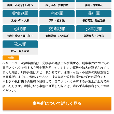
痴漢・不同意わいせつ
振り込み・投資詐欺
傷害・傷害致死
薬物犯罪
窃盗罪
暴行罪
覚せい剤・大麻
万引・空き巣
暴行脅迫・強盗致傷
恐喝罪
交通犯罪
少年犯罪
強制・脅迫・脅し取り
飲酒運転・ひき逃げ
保護観察・少年院
殺人罪
殺人・殺人未遂
特徴
べリーベスト法律事務所は、元検事の弁護士が所属する、刑事事件についての
専門ノウハウを有する弁護士事務所です。もしもご家族や知人が逮捕されてし
まった場合、刑事弁護はスピードが命です。逮捕・示談・不起訴の実績豊富な
当事務所にすぐにご連絡ください。捜査弁護や公判弁護のいずれの場合でも、
不起訴や執行猶予の獲得を目指して、専門ノウハウを有する弁護士が全力で弁
護いたします。逮捕という事態に直面した際には、迷わず当事務所までご連絡
ください。
事務所について詳しく見る