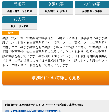
恐喝罪
交通犯罪
少年犯罪
強制・脅迫・脅し取り
飲酒運転・ひき逃げ
保護観察・少年院
殺人罪
殺人・殺人未遂
特徴
弁護士法人山本・坪井綜合法律事務所・長崎オフィスは、刑事事件に確かな弁
護ノウハウを有する法律事務所です。福岡オフィス・高松オフィスの事務所と
連携しつつ、確かな経験をもつ弁護士が幅広いご相談にご対応。坪井弁護士は
前職で刑事事件中心の法律事務所に在籍していたこともあり、数多くの刑事弁
護の実績を有しています。早朝夜間（８時～21時）、土日祝日も相談を実施し
ており、ご予約状況によっては当日相談も可能です。話しやすい弁護士がフッ
トワーク軽くスピード感をもって対応いたします。
事務所について詳しく見る
刑事事件には24時間で対応！ スピーディーな初動で事態を好転
虎ノ門法律経済事務所福岡支店