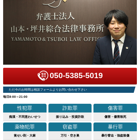
050-5385-5019
ただ今のお時間は相談フォームよりお問い合わせ下さい
毎日8:00～21:00
性犯罪
詐欺罪
傷害罪
痴漢・不同意わいせつ
振り込み・投資詐欺
傷害・傷害致死
薬物犯罪
窃盗罪
暴行罪
覚せい剤・大麻
万引・空き巣
暴行脅迫・強盗致傷