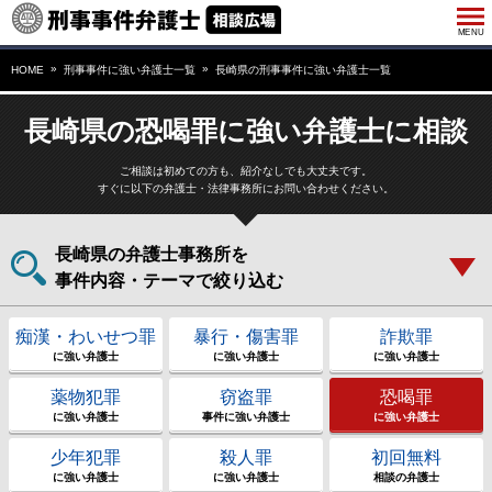
HOME
刑事事件に強い弁護士一覧
長崎県の刑事事件に強い弁護士一覧
長崎県の恐喝罪に強い弁護士に相談
ご相談は初めての方も、紹介なしでも大丈夫です。
すぐに以下の弁護士・法律事務所にお問い合わせください。
長崎県の弁護士事務所を
事件内容・テーマで絞り込む
痴漢・わいせつ罪
暴行・傷害罪
詐欺罪
に強い弁護士
に強い弁護士
に強い弁護士
薬物犯罪
窃盗罪
恐喝罪
に強い弁護士
事件に強い弁護士
に強い弁護士
少年犯罪
殺人罪
初回無料
に強い弁護士
に強い弁護士
相談の弁護士