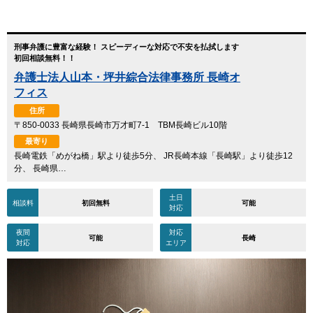
刑事弁護に豊富な経験！ スピーディーな対応で不安を払拭します
初回相談無料！！
弁護士法人山本・坪井綜合法律事務所 長崎オ
フィス
住所
〒850-0033 長崎県長崎市万才町7-1 TBM長崎ビル10階
最寄り
長崎電鉄「めがね橋」駅より徒歩5分、 JR長崎本線「長崎駅」より徒歩12
分、 長崎県…
土日
相談料
初回無料
可能
対応
夜間
対応
可能
長崎
対応
エリア