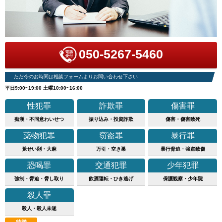
050-5267-5460
ただ今のお時間は相談フォームよりお問い合わせ下さい
平日9:00~19:00 土曜10:00~16:00
性犯罪
詐欺罪
傷害罪
痴漢・不同意わいせつ
振り込み・投資詐欺
傷害・傷害致死
薬物犯罪
窃盗罪
暴行罪
覚せい剤・大麻
万引・空き巣
暴行脅迫・強盗致傷
恐喝罪
交通犯罪
少年犯罪
強制・脅迫・脅し取り
飲酒運転・ひき逃げ
保護観察・少年院
殺人罪
殺人・殺人未遂
特徴