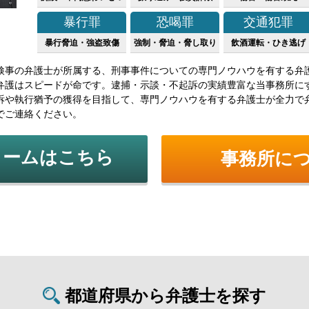
暴行罪
恐喝罪
交通犯罪
暴行脅迫・強盗致傷
強制・脅迫・脅し取り
飲酒運転・ひき逃げ
検事の弁護士が所属する、刑事事件についての専門ノウハウを有する弁
弁護はスピードが命です。逮捕・示談・不起訴の実績豊富な当事務所に
訴や執行猶予の獲得を目指して、専門ノウハウを有する弁護士が全力で
でご連絡ください。
ォームはこちら
事務所に
都道府県から弁護士を探す