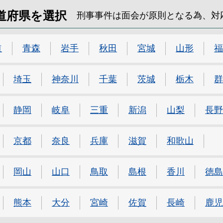
道府県を選択
刑事事件は面会が原則となる為、対
道
青森
岩手
秋田
宮城
山形
福
埼玉
神奈川
千葉
茨城
栃木
群
静岡
岐阜
三重
新潟
山梨
長野
京都
奈良
兵庫
滋賀
和歌山
岡山
山口
鳥取
島根
香川
徳島
熊本
大分
宮崎
佐賀
長崎
鹿児