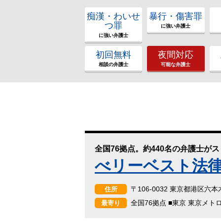
痴漢・わいせ
暴行・傷害罪
つ罪
に強い弁護士
に強い弁護士
初回無料
夜間対応
相談の弁護士
可能な弁護士
全国76拠点。約440名の弁護士が
べリーベスト法
〒106-0032 東京都港区六
住所
全国76拠点 ■東京 東京メト
最寄り