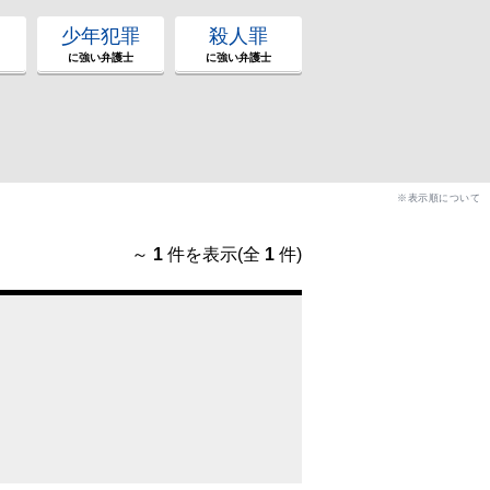
少年犯罪
殺人罪
に強い弁護士
に強い弁護士
※表示順について
～
1
件を表示(全
1
件)