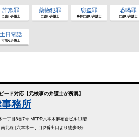
詐欺罪
薬物犯罪
窃盗罪
恐喝罪
に強い弁護士
に強い弁護士
事件に強い弁護士
に強い弁護士
土日電話
可能な弁護士
スピード対応【元検事の弁護士が所属】
律事務所
本木一丁目8番7号 MFPR六本木麻布台ビル11階
ロ南北線 [六本木一丁目]2番出口より徒歩3分