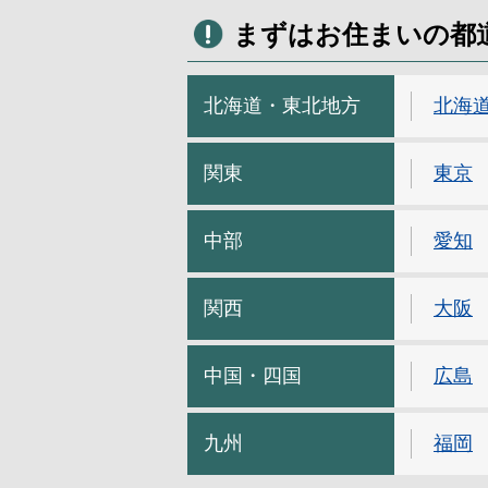
まずはお住まいの都
北海道・東北地方
北海
関東
東京
中部
愛知
関西
大阪
中国・四国
広島
九州
福岡