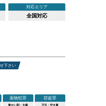
対応
エリア
全国対応
せ下さい
薬物犯罪
窃盗罪
覚せい剤・大麻
万引・空き巣