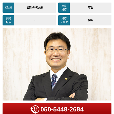
土日
相談料
初回1時間無料
可能
対応
夜間
対応
-
関西
対応
エリア
050-5448-2684