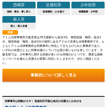
恐喝罪
交通犯罪
少年犯罪
強制・脅迫・脅し取り
飲酒運転・ひき逃げ
保護観察・少年院
殺人罪
殺人・殺人未遂
特徴
アトム法律事務所大阪支部はJR大阪駅から徒歩3分、御堂筋線「梅田」徒歩3
分、御堂筋線「梅田」徒歩3分の場所にあるアクセス至便な法律事務所です。も
ともとアトム法律事務所は刑事事件に特化して立ち上げられた事務所であり、
いずれの弁護士ともに刑事弁護のノウハウは質の高いものを有しています。大
阪支部では、少年事件に関する依頼が多いのも特徴のひとつです。豊富な経験
とノウハウを備えた弁護士が真摯に対応いたしますので、ぜひご相談くださ
い。
事務所について詳しく見る
刑事事件は初動がカギ！ 迅速対応可能な地元の弁護士にお任せを