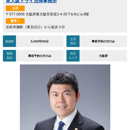
東大阪トライ法律事務所
住所
〒577-0056 大阪府東大阪市長堂2-4-20 T＆Nビル4階
最寄り
近鉄布施駅（東北出口）から徒歩３分
土日
相談料
5,000円/30分
事前予約の方のみ
対応
夜間
対応
事前予約の方のみ
大阪府
対応
エリア