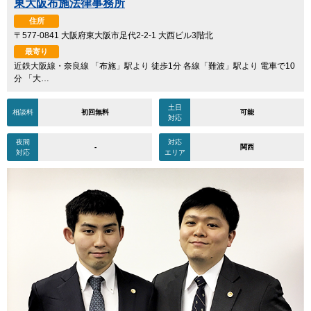
東大阪布施法律事務所
住所
〒577-0841 大阪府東大阪市足代2-2-1 大西ビル3階北
最寄り
近鉄大阪線・奈良線 「布施」駅より 徒歩1分 各線「難波」駅より 電車で10
分 「大…
土日
相談料
初回無料
可能
対応
夜間
対応
-
関西
対応
エリア