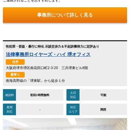
ご連絡されることをおすすめします。
事務所について詳しく見る
性犯罪・窃盗・暴行に特化 示談交渉力＆不起訴獲得力に定評あり
法律事務所ロイヤーズ・ハイ 堺オフィス
住所
大阪府堺市堺区南花田口町2-3-20 三共堺東ビル8階
最寄り
南海高野線の「堺東駅」から徒歩１分
土日
相談料
初回1時間無料
可能
対応
夜間
対応
-
関西
対応
エリア