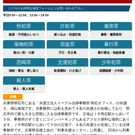
ただ今のお時間は相談フォームよりお問い合わせ下さい
平日9:00～12:00、13:00～18:00
性犯罪
詐欺罪
傷害罪
痴漢・不同意わいせつ
振り込み・投資詐欺
傷害・傷害致死
薬物犯罪
窃盗罪
暴行罪
覚せい剤・大麻
万引・空き巣
暴行脅迫・強盗致傷
恐喝罪
交通犯罪
少年犯罪
強制・脅迫・脅し取り
飲酒運転・ひき逃げ
保護観察・少年院
殺人罪
殺人・殺人未遂
特徴
兵庫県明石市にある「弁護士法人イーグル法律事務所 明石オフィス」の弁護
士、湖山達哉です。当事務所には私を含めて４名の弁護士が在籍しており、明
石市内で最も大きな部類に入る法律事務所です。立地はＪＲ明石駅から歩いて
５分、事務所のすぐ近くにコインパーキングもあるアクセス便利な場所にあり
ます。ＪＲ明石駅から歩いて５分の立地で、４名の弁護士が在籍している法律
事務所です。兵庫県弁護士会の「刑事弁護センター」に所属し、日頃から刑事