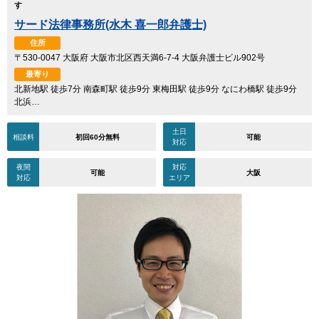
す
サード法律事務所(水木 喜一郎弁護士)
住所
〒530-0047 大阪府 大阪市北区西天満6-7-4 大阪弁護士ビル902号
最寄り
北新地駅 徒歩7分 南森町駅 徒歩9分 東梅田駅 徒歩9分 なにわ橋駅 徒歩9分
北浜…
土日
相談料
初回60分無料
可能
対応
夜間
対応
可能
大阪
対応
エリア