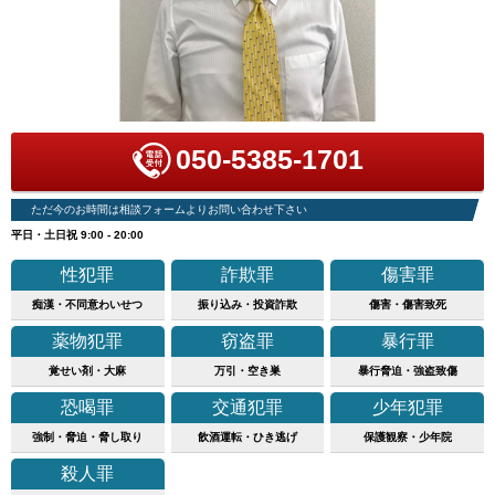
050-5385-1701
ただ今のお時間は相談フォームよりお問い合わせ下さい
平日・土日祝 9:00 - 20:00
性犯罪
詐欺罪
傷害罪
痴漢・不同意わいせつ
振り込み・投資詐欺
傷害・傷害致死
薬物犯罪
窃盗罪
暴行罪
覚せい剤・大麻
万引・空き巣
暴行脅迫・強盗致傷
恐喝罪
交通犯罪
少年犯罪
強制・脅迫・脅し取り
飲酒運転・ひき逃げ
保護観察・少年院
殺人罪