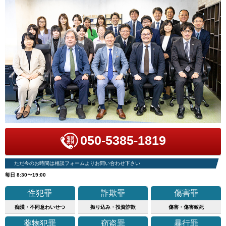
050-5385-1819
ただ今のお時間は相談フォームよりお問い合わせ下さい
毎日 8:30〜19:00
性犯罪
詐欺罪
傷害罪
痴漢・不同意わいせつ
振り込み・投資詐欺
傷害・傷害致死
薬物犯罪
窃盗罪
暴行罪