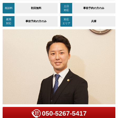
土日
相談料
初回無料
事前予約の方のみ
対応
夜間
対応
事前予約の方のみ
兵庫
対応
エリア
050-5267-5417