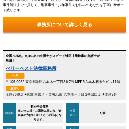
事件解決まで一貫して、刑事事件・少年事件でお悩みのあなたを丁寧にサポー
ト致します。
事務所について詳しく見る
全国76拠点。約440名の弁護士がスピード対応【元検事の弁護士が
所属】
べリーベスト法律事務所
住所
〒106-0032 東京都港区六本木一丁目8番7号 MFPR六本木麻布台ビル11階
最寄り
全国76拠点 ■東京 東京メトロ南北線 [六本木一丁目]2番出口より徒歩3分
初回60分無料
※ご本人様・ご家族以外の方、被
土日
相談料
可能
害者の方は60分1.1万円(税込)とな
対応
ります。