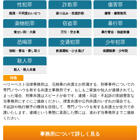
性犯罪
詐欺罪
傷害罪
痴漢・不同意わいせつ
振り込み・投資詐欺
傷害・傷害致死
薬物犯罪
窃盗罪
暴行罪
覚せい剤・大麻
万引・空き巣
暴行脅迫・強盗致傷
恐喝罪
交通犯罪
少年犯罪
強制・脅迫・脅し取り
飲酒運転・ひき逃げ
保護観察・少年院
殺人罪
殺人・殺人未遂
特徴
べリーベスト法律事務所は、元検事の弁護士が所属する、刑事事件についての
専門ノウハウを有する弁護士事務所です。もしもご家族や知人が逮捕されてし
まった場合、刑事弁護はスピードが命です。逮捕・示談・不起訴の実績豊富な
当事務所にすぐにご連絡ください。捜査弁護や公判弁護のいずれの場合でも、
不起訴や執行猶予の獲得を目指して、専門ノウハウを有する弁護士が全力で弁
護いたします。逮捕という事態に直面した際には、迷わず当事務所までご連絡
ください。
事務所について詳しく見る