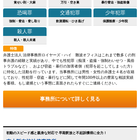
覚せい剤・大麻
万引・空き巣
暴行脅迫・強盗致傷
恐喝罪
交通犯罪
少年犯罪
強制・脅迫・脅し取り
飲酒運転・ひき逃げ
保護観察・少年院
殺人罪
殺人・殺人未遂
特徴
弁護士法人 法律事務所ロイヤーズ・ハイ 難波オフィスはこれまで数多くの刑
事弁護の経験と実績があり、中でも性犯罪（痴漢・盗撮・強制わいせつ・風俗
トラブルなど）、および窃盗・暴行の加害者側（犯罪を起こしてしまった方）
に特化した活動を行っています。当事務所には男性・女性の弁護士４名が在籍
しており、性犯罪・窃盗・暴行などに関して年間100件以上の豊富な相談実績
を蓄積。もし逮捕という事態に直面されたらすぐにご連絡ください。
事務所について詳しく見る
初動のスピード感と親身な対応で 早期釈放と不起訴獲得に全力！