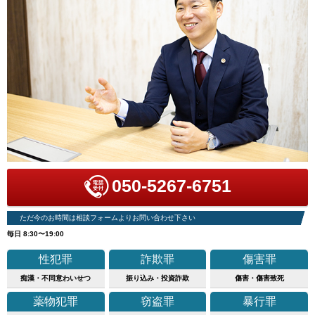
050-5267-6751
ただ今のお時間は相談フォームよりお問い合わせ下さい
毎日 8:30〜19:00
性犯罪
詐欺罪
傷害罪
痴漢・不同意わいせつ
振り込み・投資詐欺
傷害・傷害致死
薬物犯罪
窃盗罪
暴行罪