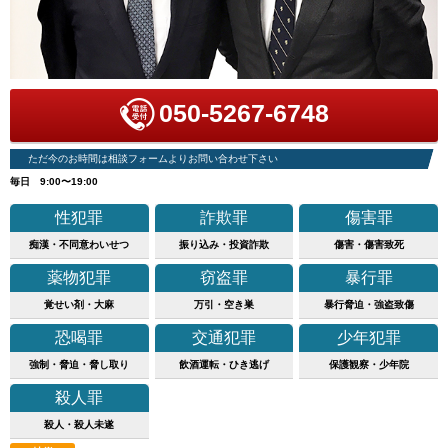
050-5267-6748
ただ今のお時間は相談フォームよりお問い合わせ下さい
毎日 9:00〜19:00
性犯罪
詐欺罪
傷害罪
痴漢・不同意わいせつ
振り込み・投資詐欺
傷害・傷害致死
薬物犯罪
窃盗罪
暴行罪
覚せい剤・大麻
万引・空き巣
暴行脅迫・強盗致傷
恐喝罪
交通犯罪
少年犯罪
強制・脅迫・脅し取り
飲酒運転・ひき逃げ
保護観察・少年院
殺人罪
殺人・殺人未遂