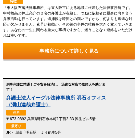
特徴
「東大阪布施法律事務所」は東大阪市にある地域に根差した法律事務所です。
中村雄高と井上亮介の２名の弁護士が在籍し、つねに依頼者に親身に向き合う
弁護活動を行っています。逮捕後は時間との闘いですから、何よりも迅速な対
応が欠かせません。素早い初動が、その後の事件の推移を大きく変えていきま
す。あなたの一生に関わる重大な事柄ですから、迷うことなく連絡をいただけ
れば幸いです。
事務所について詳しく見る
刑事弁護に精通！ご不安を解消し、 迅速な対応で依頼人を助けま
す！
弁護士法人イーグル法律事務所 明石オフィス
（湖山達哉弁護士）
住所
〒673-0892 兵庫県明石市本町1丁目2-33 興生ビル5階
最寄り
JR・山陽「明石駅」より徒歩5分