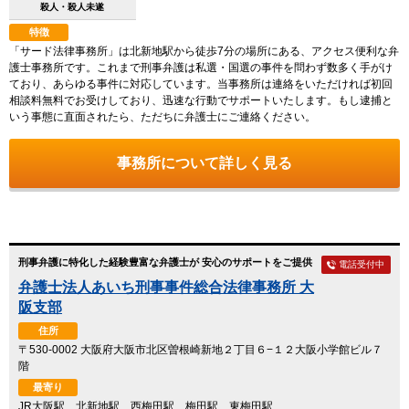
殺人・殺人未遂
特徴
「サード法律事務所」は北新地駅から徒歩7分の場所にある、アクセス便利な弁
護士事務所です。これまで刑事弁護は私選・国選の事件を問わず数多く手がけ
ており、あらゆる事件に対応しています。当事務所は連絡をいただければ初回
相談料無料でお受けしており、迅速な行動でサポートいたします。もし逮捕と
いう事態に直面されたら、ただちに弁護士にご連絡ください。
事務所について詳しく見る
刑事弁護に特化した経験豊富な弁護士が 安心のサポートをご提供
電話受付中
弁護士法人あいち刑事事件総合法律事務所 大
阪支部
住所
〒530-0002 大阪府大阪市北区曽根崎新地２丁目６−１２大阪小学館ビル７
階
最寄り
JR大阪駅、北新地駅、西梅田駅、梅田駅、東梅田駅