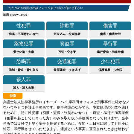
ただ今のお時間は相談フォームよりお問い合わせ下さい
毎日 8:30〜19:00
性犯罪
詐欺罪
傷害罪
痴漢・不同意わいせつ
振り込み・投資詐欺
傷害・傷害致死
薬物犯罪
窃盗罪
暴行罪
覚せい剤・大麻
万引・空き巣
暴行脅迫・強盗致傷
恐喝罪
交通犯罪
少年犯罪
強制・脅迫・脅し取り
飲酒運転・ひき逃げ
保護観察・少年院
殺人罪
殺人・殺人未遂
特徴
弁護士法人法律事務所ロイヤーズ・ハイ 岸和田オフィスは刑事事件に確かなノ
ウハウをもつ弁護士事務所です。刑事弁護のなかでも、事案処理の分散を避け
るために、特に性犯罪（痴漢・盗撮・強制わいせつ）・窃盗・暴行の加害者側
（犯罪を起こしてしまった方）のみを取り扱う事務所となっております。当事
務所では１秒でも早く案件を把握するために、夜間・土日祝に関しても即座に
対応、即行動させていただきます。逮捕という事実に直面されたときは迷わず