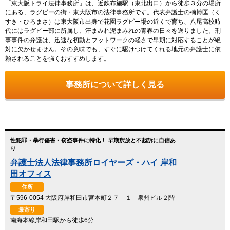
「東大阪トライ法律事務所」は、近鉄布施駅（東北出口）から徒歩３分の場所
にある、ラグビーの街・東大阪市の法律事務所です。代表弁護士の楠博匡（く
すき・ひろまさ）は東大阪市出身で花園ラグビー場の近くで育ち、八尾高校時
代にはラグビー部に所属し、汗まみれ泥まみれの青春の日々を送りました。刑
事事件の弁護は、迅速な初動とフットワークの軽さで早期に対応することが絶
対に欠かせません。その意味でも、すぐに駆けつけてくれる地元の弁護士に依
頼されることを強くおすすめします。
事務所について詳しく見る
性犯罪・暴行傷害・窃盗事件に特化！ 早期釈放と不起訴に自信あ
り
弁護士法人法律事務所ロイヤーズ・ハイ 岸和
田オフィス
住所
〒596-0054 大阪府岸和田市宮本町２７－１ 泉州ビル２階
最寄り
南海本線岸和田駅から徒歩6分