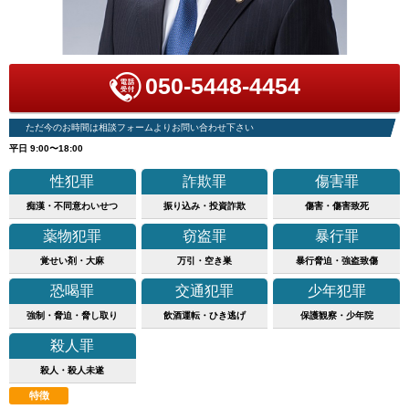
050-5448-4454
ただ今のお時間は相談フォームよりお問い合わせ下さい
平日 9:00〜18:00
性犯罪
詐欺罪
傷害罪
痴漢・不同意わいせつ
振り込み・投資詐欺
傷害・傷害致死
薬物犯罪
窃盗罪
暴行罪
覚せい剤・大麻
万引・空き巣
暴行脅迫・強盗致傷
恐喝罪
交通犯罪
少年犯罪
強制・脅迫・脅し取り
飲酒運転・ひき逃げ
保護観察・少年院
殺人罪
殺人・殺人未遂
特徴