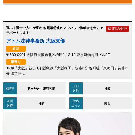
選ぶ弁護士で人生が変わる 刑事特化のノウハウで依頼者を全力で
電話受付中
サポートします
アトム法律事務所 大阪支部
住所
〒530-0001 大阪府大阪市北区梅田1-12-12 東京建物梅田ビル8F
最寄り
JR線「大阪」徒歩3分 阪急線「大阪梅田」徒歩8分 谷町線「東梅田」徒歩2
分 御堂筋…
土日
相談料
初回30分 無料相談
可能
対応
夜間
対応
可能
関西
対応
エリア