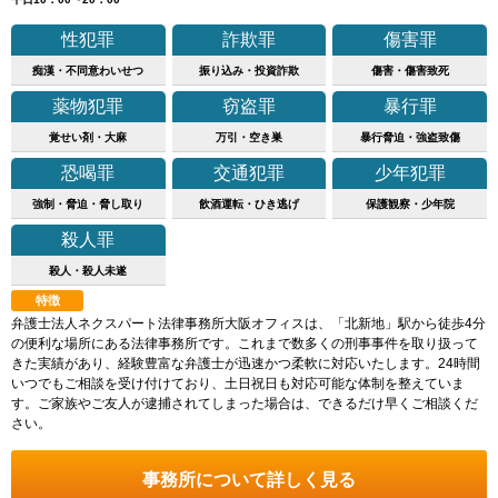
性犯罪
詐欺罪
傷害罪
痴漢・不同意わいせつ
振り込み・投資詐欺
傷害・傷害致死
薬物犯罪
窃盗罪
暴行罪
覚せい剤・大麻
万引・空き巣
暴行脅迫・強盗致傷
恐喝罪
交通犯罪
少年犯罪
強制・脅迫・脅し取り
飲酒運転・ひき逃げ
保護観察・少年院
殺人罪
殺人・殺人未遂
特徴
弁護士法人ネクスパート法律事務所大阪オフィスは、「北新地」駅から徒歩4分
の便利な場所にある法律事務所です。これまで数多くの刑事事件を取り扱って
きた実績があり、経験豊富な弁護士が迅速かつ柔軟に対応いたします。24時間
いつでもご相談を受け付けており、土日祝日も対応可能な体制を整えていま
す。ご家族やご友人が逮捕されてしまった場合は、できるだけ早くご相談くだ
さい。
事務所について詳しく見る