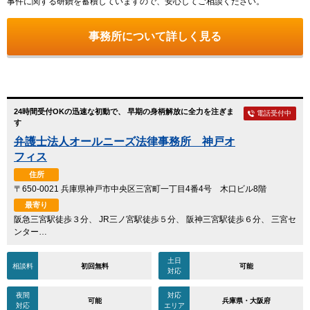
事件に関する研鑽を蓄積していますので、安心してご相談ください。
事務所について詳しく見る
24時間受付OKの迅速な初動で、 早期の身柄解放に全力を注ぎま
電話受付中
す
弁護士法人オールニーズ法律事務所 神戸オ
フィス
住所
〒650-0021 兵庫県神戸市中央区三宮町一丁目4番4号 木口ビル8階
最寄り
阪急三宮駅徒歩３分、 JR三ノ宮駅徒歩５分、 阪神三宮駅徒歩６分、 三宮セ
ンター…
土日
相談料
初回無料
可能
対応
夜間
対応
可能
兵庫県・大阪府
対応
エリア