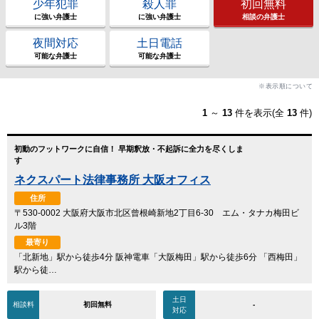
少年犯罪
殺人罪
初回無料
に強い弁護士
に強い弁護士
相談の弁護士
夜間対応
土日電話
可能な弁護士
可能な弁護士
※表示順について
1
～
13
件を表示(全
13
件)
初動のフットワークに自信！ 早期釈放・不起訴に全力を尽くしま
す
ネクスパート法律事務所 大阪オフィス
住所
〒530-0002 大阪府大阪市北区曾根崎新地2丁目6-30 エム・タナカ梅田ビ
ル3階
最寄り
「北新地」駅から徒歩4分 阪神電車「大阪梅田」駅から徒歩6分 「西梅田」
駅から徒…
土日
相談料
初回無料
-
対応