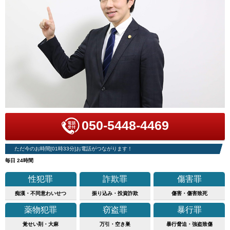
050-5448-4469
ただ今のお時間[01時33分]お電話がつながります！
毎日 24時間
性犯罪
詐欺罪
傷害罪
痴漢・不同意わいせつ
振り込み・投資詐欺
傷害・傷害致死
薬物犯罪
窃盗罪
暴行罪
覚せい剤・大麻
万引・空き巣
暴行脅迫・強盗致傷