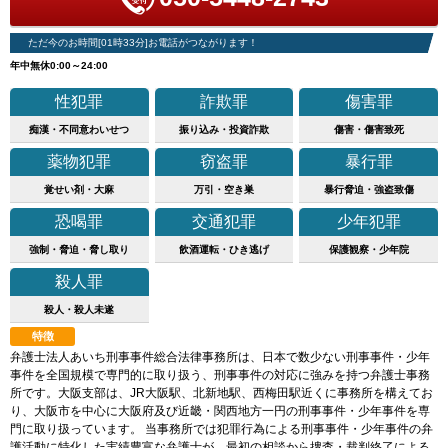
ただ今のお時間[01時33分]お電話がつながります！
年中無休0:00～24:00
性犯罪
詐欺罪
傷害罪
痴漢・不同意わいせつ
振り込み・投資詐欺
傷害・傷害致死
薬物犯罪
窃盗罪
暴行罪
覚せい剤・大麻
万引・空き巣
暴行脅迫・強盗致傷
恐喝罪
交通犯罪
少年犯罪
強制・脅迫・脅し取り
飲酒運転・ひき逃げ
保護観察・少年院
殺人罪
殺人・殺人未遂
特徴
弁護士法人あいち刑事事件総合法律事務所は、日本で数少ない刑事事件・少年
事件を全国規模で専門的に取り扱う、刑事事件の対応に強みを持つ弁護士事務
所です。大阪支部は、JR大阪駅、北新地駅、西梅田駅近くに事務所を構えてお
り、大阪市を中心に大阪府及び近畿・関西地方一円の刑事事件・少年事件を専
門に取り扱っています。 当事務所では犯罪行為による刑事事件・少年事件の弁
護活動に特化した実績豊富な弁護士が、最初の相談から捜査・裁判終了による