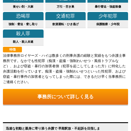
覚せい剤・大麻
万引・空き巣
暴行脅迫・強盗致傷
恐喝罪
交通犯罪
少年犯罪
強制・脅迫・脅し取り
飲酒運転・ひき逃げ
保護観察・少年院
殺人罪
殺人・殺人未遂
特徴
法律事務所ロイヤーズ・ハイは数多くの刑事弁護の経験と実績をもつ弁護士事
務所です。なかでも性犯罪（痴漢・盗撮・強制わいせつ・風俗トラブルな
ど）、および窃盗・暴行の加害者側（犯罪を起こしてしまった方）に特化した
弁護活動を行っています。痴漢・盗撮・強制わいせつといった性犯罪、および
窃盗・暴行事件の加害者となってしまった際には、できるだけ早く当事務所に
ご連絡ください。
事務所について詳しく見る
迅速な初動と親身に寄り添う弁護で 早期釈放・不起訴を目指しま