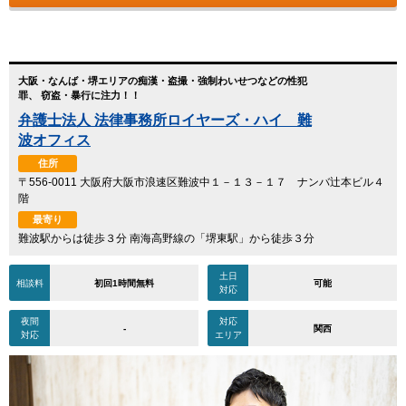
大阪・なんば・堺エリアの痴漢・盗撮・強制わいせつなどの性犯
罪、 窃盗・暴行に注力！！
弁護士法人 法律事務所ロイヤーズ・ハイ 難
波オフィス
住所
〒556-0011 大阪府大阪市浪速区難波中１－１３－１７ ナンバ辻本ビル４
階
最寄り
難波駅からは徒歩３分 南海高野線の「堺東駅」から徒歩３分
土日
相談料
初回1時間無料
可能
対応
夜間
対応
-
関西
対応
エリア