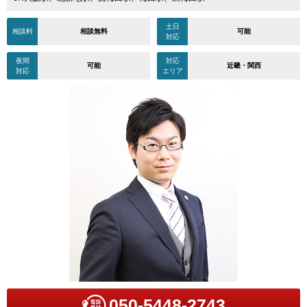
土日
相談料
相談無料
可能
対応
夜間
対応
可能
近畿・関西
対応
エリア
050-5448-2743