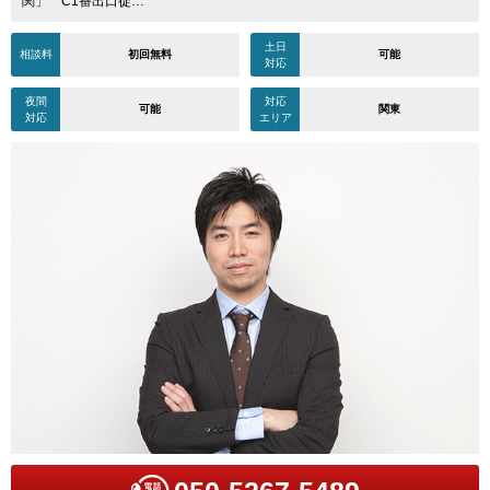
関」 C1番出口徒…
土日
相談料
初回無料
可能
対応
夜間
対応
可能
関東
対応
エリア