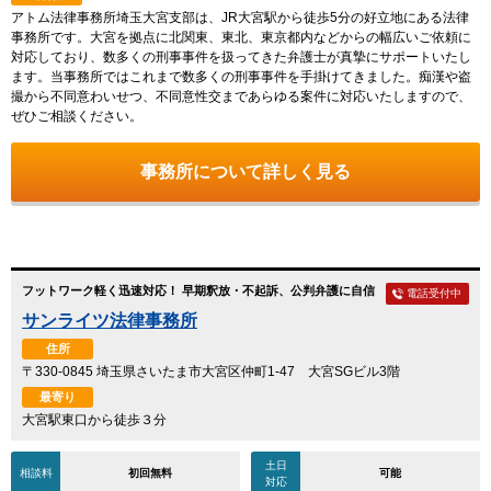
アトム法律事務所埼玉大宮支部は、JR大宮駅から徒歩5分の好立地にある法律
事務所です。大宮を拠点に北関東、東北、東京都内などからの幅広いご依頼に
対応しており、数多くの刑事事件を扱ってきた弁護士が真摯にサポートいたし
ます。当事務所ではこれまで数多くの刑事事件を手掛けてきました。痴漢や盗
撮から不同意わいせつ、不同意性交まであらゆる案件に対応いたしますので、
ぜひご相談ください。
事務所について詳しく見る
フットワーク軽く迅速対応！ 早期釈放・不起訴、公判弁護に自信
電話受付中
サンライツ法律事務所
住所
〒330-0845 埼玉県さいたま市大宮区仲町1-47 大宮SGビル3階
最寄り
大宮駅東口から徒歩３分
土日
相談料
初回無料
可能
対応