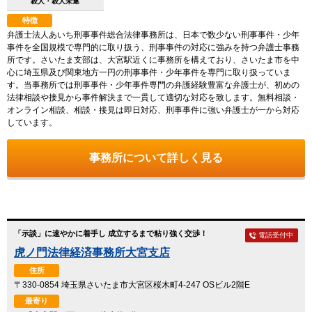
殺人・殺人未遂
特徴
弁護士法人あいち刑事事件総合法律事務所は、日本で数少ない刑事事件・少年
事件を全国規模で専門的に取り扱う、刑事事件の対応に強みを持つ弁護士事務
所です。さいたま支部は、大宮駅近くに事務所を構えており、さいたま市を中
心に埼玉県及び関東地方一円の刑事事件・少年事件を専門に取り扱っていま
す。当事務所では刑事事件・少年事件専門の弁護経験豊富な弁護士が、初めの
法律相談や接見から事件解決まで一貫して適切な対応を致します。無料相談・
オンライン相談、相談・接見は即日対応、刑事事件に強い弁護士が一から対応
しています。
事務所について詳しく見る
「示談」に速やかに着手し 成立するまで粘り強く交渉！
電話受付中
虎ノ門法律経済事務所大宮支店
住所
〒330-0854 埼玉県さいたま市大宮区桜木町4-247 OSビル2階E
最寄り