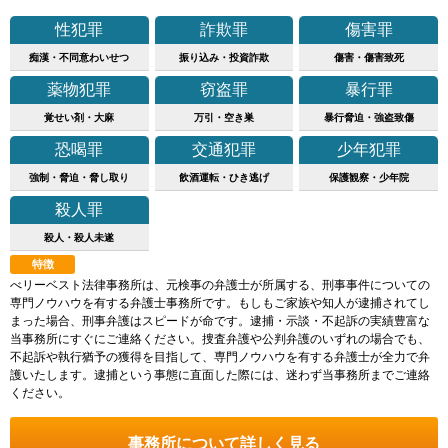
性犯罪
詐欺罪
傷害罪
痴漢・不同意わいせつ
振り込み・投資詐欺
傷害・傷害致死
薬物犯罪
窃盗罪
暴行罪
覚せい剤・大麻
万引・空き巣
暴行脅迫・強盗致傷
恐喝罪
交通犯罪
少年犯罪
強制・脅迫・脅し取り
飲酒運転・ひき逃げ
保護観察・少年院
殺人罪
殺人・殺人未遂
特徴
べリーベスト法律事務所は、元検事の弁護士が所属する、刑事事件についての
専門ノウハウを有する弁護士事務所です。もしもご家族や知人が逮捕されてし
まった場合、刑事弁護はスピードが命です。逮捕・示談・不起訴の実績豊富な
当事務所にすぐにご連絡ください。捜査弁護や公判弁護のいずれの場合でも、
不起訴や執行猶予の獲得を目指して、専門ノウハウを有する弁護士が全力で弁
護いたします。逮捕という事態に直面した際には、迷わず当事務所までご連絡
ください。
事務所について詳しく見る