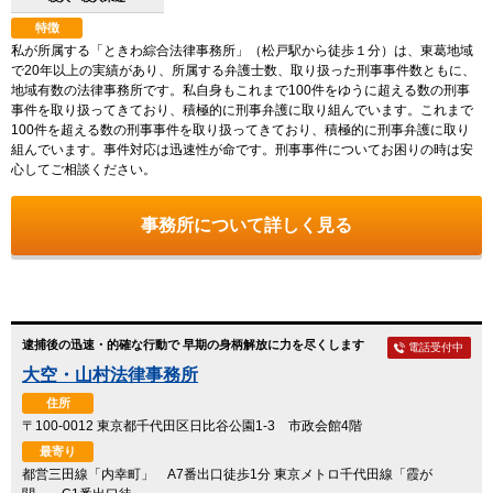
特徴
私が所属する「ときわ綜合法律事務所」（松戸駅から徒歩１分）は、東葛地域
で20年以上の実績があり、所属する弁護士数、取り扱った刑事事件数ともに、
地域有数の法律事務所です。私自身もこれまで100件をゆうに超える数の刑事
事件を取り扱ってきており、積極的に刑事弁護に取り組んでいます。これまで
100件を超える数の刑事事件を取り扱ってきており、積極的に刑事弁護に取り
組んでいます。事件対応は迅速性が命です。刑事事件についてお困りの時は安
心してご相談ください。
事務所について詳しく見る
逮捕後の迅速・的確な行動で 早期の身柄解放に力を尽くします
電話受付中
大空・山村法律事務所
住所
〒100-0012 東京都千代田区日比谷公園1-3 市政会館4階
最寄り
都営三田線「内幸町」 A7番出口徒歩1分 東京メトロ千代田線「霞が