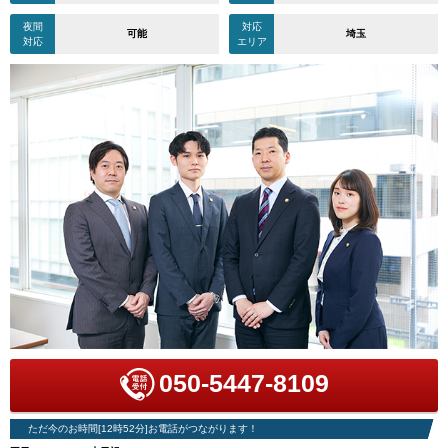
夜間
対応
可能
埼玉
対応
エリア
050-5447-8109
ただ今のお時間[12時52分]お電話がつながります！