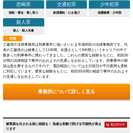
恐喝罪
交通犯罪
少年犯罪
強制・脅迫・脅し取り
飲酒運転・ひき逃げ
保護観察・少年院
殺人罪
殺人・殺人未遂
特徴
工藤啓介法律事務所は刑事事件に強いさいたま市浦和区の法律事務所です。代
表の工藤啓介は検事として11年間、弁護士として9年間というキャリアの中で
数多くの刑事事件に携わってきました。これらの豊富な経験をもとに、初回30
分間の法律相談で事件のおおよその見通しをお伝えしています。刑事事件の相
談は急を要するものですので、電話相談については土日祝日や平日夜間も柔軟
に対応しています。豊富な経験をもとに、初回30分間の相談で事件のおおよそ
の見通しをお伝えしています。
事務所について詳しく見る
被害届を出される前に相談を！ 迅速な初動で防げる可能性が高ま
電話受付中
ります