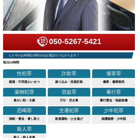
050-5267-5421
ただ今のお時間[12時52分]お電話がつながります！
毎日24時間
性犯罪
詐欺罪
傷害罪
痴漢・不同意わいせつ
振り込み・投資詐欺
傷害・傷害致死
薬物犯罪
窃盗罪
暴行罪
覚せい剤・大麻
万引・空き巣
暴行脅迫・強盗致傷
恐喝罪
交通犯罪
少年犯罪
強制・脅迫・脅し取り
飲酒運転・ひき逃げ
保護観察・少年院
殺人罪
殺人・殺人未遂