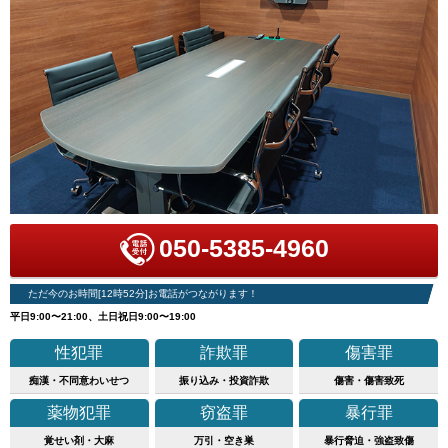
050-5385-4960
ただ今のお時間[12時52分]お電話がつながります！
平日9:00〜21:00、土日祝日9:00〜19:00
性犯罪
詐欺罪
傷害罪
痴漢・不同意わいせつ
振り込み・投資詐欺
傷害・傷害致死
薬物犯罪
窃盗罪
暴行罪
覚せい剤・大麻
万引・空き巣
暴行脅迫・強盗致傷