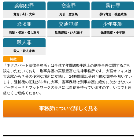
薬物犯罪
窃盗罪
暴行罪
覚せい剤・大麻
万引・空き巣
暴行脅迫・強盗致傷
恐喝罪
交通犯罪
少年犯罪
強制・脅迫・脅し取り
飲酒運転・ひき逃げ
保護観察・少年院
殺人罪
殺人・殺人未遂
特徴
「ネクスパート法律事務所」は全体で年間800件以上の刑事事件に関するご相
談をいただいており、刑事弁護の実績豊富な法律事務所です。大宮オフィスは
大宮駅から７分の便利な場所に立地し、24時間電話受付可能な態勢を敷いてい
ます。逮捕後の初動が非常に大事。当事務所は刑事弁護に絶対に欠かせないス
ピーディーさとフットワークの良さには自信を持っていますので、いつでも遠
慮なくご連絡ください。
事務所について詳しく見る