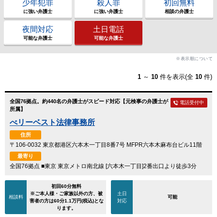
少年犯罪
殺人罪
初回無料
に強い弁護士
に強い弁護士
相談の弁護士
夜間対応
土日電話
可能な弁護士
可能な弁護士
※表示順について
1
～
10
件を表示(全
10
件)
全国76拠点。約440名の弁護士がスピード対応【元検事の弁護士が
電話受付中
所属】
べリーベスト法律事務所
住所
〒106-0032 東京都港区六本木一丁目8番7号 MFPR六本木麻布台ビル11階
最寄り
全国76拠点 ■東京 東京メトロ南北線 [六本木一丁目]2番出口より徒歩3分
初回60分無料
※ご本人様・ご家族以外の方、被
土日
相談料
可能
害者の方は60分1.1万円(税込)とな
対応
ります。