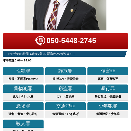
050-5448-2745
ただ今のお時間[12時52分]お電話がつながります！
年中無休0:00～24:00
性犯罪
詐欺罪
傷害罪
痴漢・不同意わいせつ
振り込み・投資詐欺
傷害・傷害致死
薬物犯罪
窃盗罪
暴行罪
覚せい剤・大麻
万引・空き巣
暴行脅迫・強盗致傷
恐喝罪
交通犯罪
少年犯罪
強制・脅迫・脅し取り
飲酒運転・ひき逃げ
保護観察・少年院
殺人罪