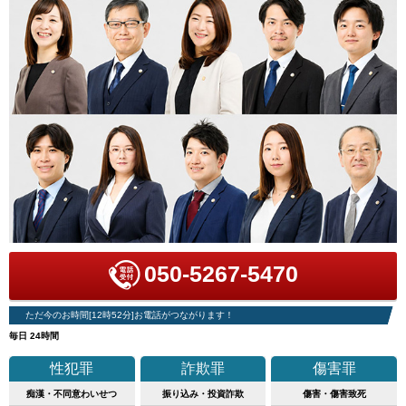
050-5267-5470
ただ今のお時間[12時52分]お電話がつながります！
毎日 24時間
性犯罪
詐欺罪
傷害罪
痴漢・不同意わいせつ
振り込み・投資詐欺
傷害・傷害致死