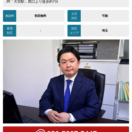
JR「大宮駅」西口より徒歩約7分
土日
相談料
初回無料
可能
対応
夜間
対応
-
埼玉
対応
エリア