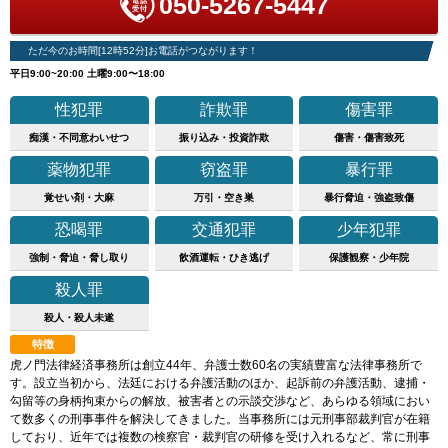
050-5267-5447
ただ今のお時間[12時52分]お電話がつながります！
平日9:00~20:00 土曜9:00〜18:00
性犯罪
詐欺罪
傷害罪
痴漢・不同意わいせつ
振り込み・投資詐欺
傷害・傷害致死
薬物犯罪
窃盗罪
暴行罪
覚せい剤・大麻
万引・空き巣
暴行脅迫・強盗致傷
恐喝罪
交通犯罪
少年犯罪
強制・脅迫・脅し取り
飲酒運転・ひき逃げ
保護観察・少年院
殺人罪
殺人・殺人未遂
特徴
虎ノ門法律経済事務所は創立44年、弁護士数60名の実績豊富な法律事務所で
す。設立当初から、法廷における弁護活動のほか、起訴前の弁護活動、逮捕・
勾留等の身柄拘束からの解放、被害者との示談交渉など、あらゆる領域におい
て数多くの刑事事件を解決してきました。当事務所には元刑事部裁判官が在籍
しており、近年では複数の検察官・裁判官の研修を受け入れるなど、常に刑事