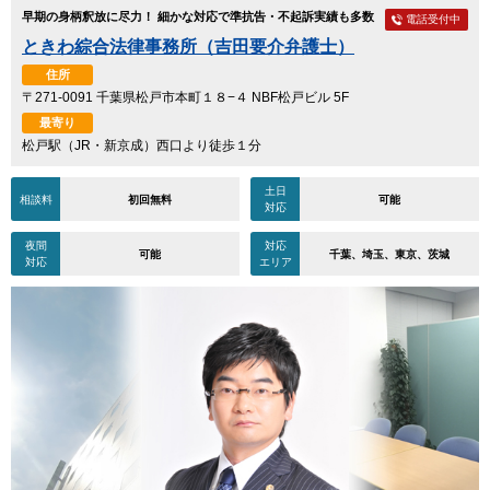
早期の身柄釈放に尽力！ 細かな対応で準抗告・不起訴実績も多数
電話受付中
ときわ綜合法律事務所（吉田要介弁護士）
住所
〒271-0091 千葉県松戸市本町１８−４ NBF松戸ビル 5F
最寄り
松戸駅（JR・新京成）西口より徒歩１分
土日
相談料
初回無料
可能
対応
夜間
対応
可能
千葉、埼玉、東京、茨城
対応
エリア