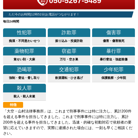
050-5267-5489
ただ今のお時間[12時52分]お電話がつながります！
毎日24時間
性犯罪
詐欺罪
傷害罪
痴漢・不同意わいせつ
振り込み・投資詐欺
傷害・傷害致死
薬物犯罪
窃盗罪
暴行罪
覚せい剤・大麻
万引・空き巣
暴行脅迫・強盗致傷
恐喝罪
交通犯罪
少年犯罪
強制・脅迫・脅し取り
飲酒運転・ひき逃げ
保護観察・少年院
殺人罪
殺人・殺人未遂
特徴
「大空・山村法律事務所」は、これまで刑事事件には特に注力し、累計200件
を超える事件を担当してきました。これまで刑事事件には特に注力し、累計
200件を超える事件を担当してきました。迅速・的確な初動対応で依頼者の要
望に応えていきますので、実際に逮捕された場合には、一刻も早くご相談くだ
さい。