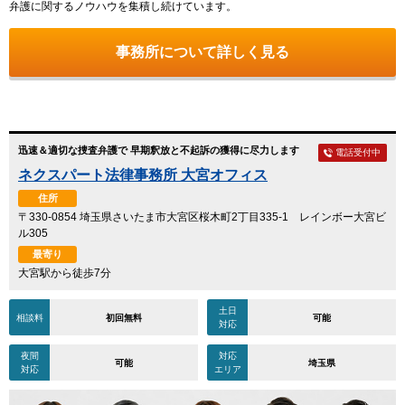
弁護に関するノウハウを集積し続けています。
事務所について詳しく見る
迅速＆適切な捜査弁護で 早期釈放と不起訴の獲得に尽力します
電話受付中
ネクスパート法律事務所 大宮オフィス
住所
〒330-0854 埼玉県さいたま市大宮区桜木町2丁目335-1 レインボー大宮ビ
ル305
最寄り
大宮駅から徒歩7分
土日
相談料
初回無料
可能
対応
夜間
対応
可能
埼玉県
対応
エリア