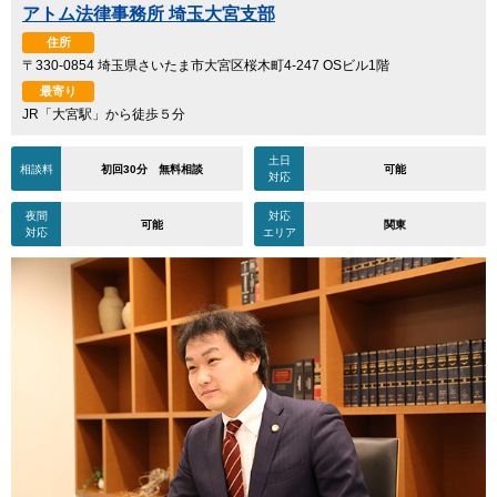
アトム法律事務所 埼玉大宮支部
住所
〒330-0854 埼玉県さいたま市大宮区桜木町4-247 OSビル1階
最寄り
JR「大宮駅」から徒歩５分
土日
相談料
初回30分 無料相談
可能
対応
夜間
対応
可能
関東
対応
エリア