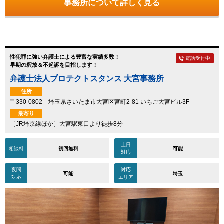
事務所について詳しく見る
性犯罪に強い弁護士による豊富な実績多数！
電話受付中
早期の釈放＆不起訴を目指します！
弁護士法人プロテクトスタンス 大宮事務所
住所
〒330-0802 埼玉県さいたま市大宮区宮町2-81 いちご大宮ビル3F
最寄り
［JR埼京線ほか］大宮駅東口より徒歩8分
土日
相談料
初回無料
可能
対応
夜間
対応
可能
埼玉
対応
エリア