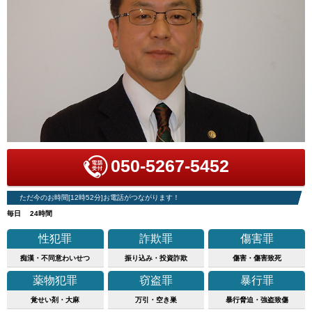
050-5267-5452
ただ今のお時間[12時52分]お電話がつながります！
毎日 24時間
性犯罪
詐欺罪
傷害罪
痴漢・不同意わいせつ
振り込み・投資詐欺
傷害・傷害致死
薬物犯罪
窃盗罪
暴行罪
覚せい剤・大麻
万引・空き巣
暴行脅迫・強盗致傷