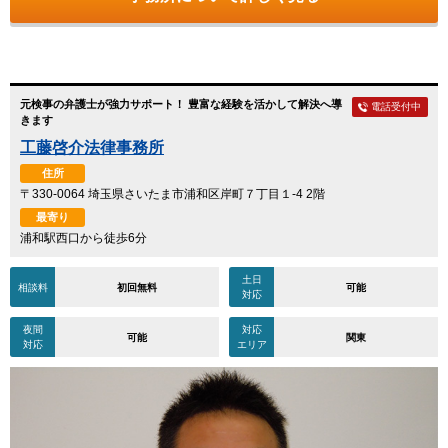
元検事の弁護士が強力サポート！ 豊富な経験を活かして解決へ導
電話受付中
きます
工藤啓介法律事務所
住所
〒330-0064 埼玉県さいたま市浦和区岸町７丁目１-4 2階
最寄り
浦和駅西口から徒歩6分
土日
相談料
初回無料
可能
対応
夜間
対応
可能
関東
対応
エリア