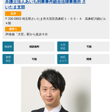
弁護士法人あいち刑事事件総合法律事務所 さ
いたま支部
住所
〒330-0803 埼玉県さいたま市大宮区高鼻町１－５３－４ 高鼻町川鍋ビル
４階
最寄り
JR各線「大宮」駅から徒歩９分
土日
相談料
相談無料
可能
対応
夜間
対応
可能
関東
対応
エリア