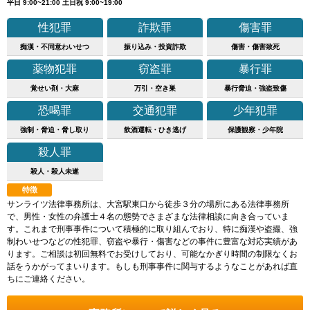
平日 9:00~21:00 土日祝 9:00~19:00
性犯罪
詐欺罪
傷害罪
痴漢・不同意わいせつ
振り込み・投資詐欺
傷害・傷害致死
薬物犯罪
窃盗罪
暴行罪
覚せい剤・大麻
万引・空き巣
暴行脅迫・強盗致傷
恐喝罪
交通犯罪
少年犯罪
強制・脅迫・脅し取り
飲酒運転・ひき逃げ
保護観察・少年院
殺人罪
殺人・殺人未遂
特徴
サンライツ法律事務所は、大宮駅東口から徒歩３分の場所にある法律事務所
で、男性・女性の弁護士４名の態勢でさまざまな法律相談に向き合っていま
す。これまで刑事事件について積極的に取り組んでおり、特に痴漢や盗撮、強
制わいせつなどの性犯罪、窃盗や暴行・傷害などの事件に豊富な対応実績があ
ります。ご相談は初回無料でお受けしており、可能なかぎり時間の制限なくお
話をうかがってまいります。もしも刑事事件に関与するようなことがあれば直
ちにご連絡ください。