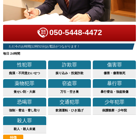
050-5448-4472
ただ今のお時間[12時52分]お電話がつながります！
毎日 24時間
性犯罪
詐欺罪
傷害罪
痴漢・不同意わいせつ
振り込み・投資詐欺
傷害・傷害致死
薬物犯罪
窃盗罪
暴行罪
覚せい剤・大麻
万引・空き巣
暴行脅迫・強盗致傷
恐喝罪
交通犯罪
少年犯罪
強制・脅迫・脅し取り
飲酒運転・ひき逃げ
保護観察・少年院
殺人罪
殺人・殺人未遂
特徴