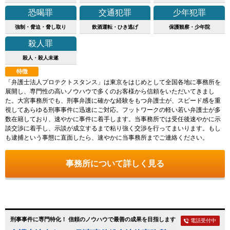
恐喝罪
交通犯罪
少年犯罪
強制・脅迫・脅し取り
飲酒運転・ひき逃げ
保護観察・少年院
殺人罪
殺人・殺人未遂
特徴
「弁護士法人プロテクトスタンス」は東京をはじめとして全国各地に事務所を
展開し、専門性の高いノウハウで多くのお客様から信頼をいただいてきまし
た。大宮事務所でも、刑事弁護に確かな経験をもつ弁護士が、スピード感を重
視してあらゆる刑事事件に迅速にご対応。フットワークの軽い若い弁護士が多
数在籍しており、速やかに事件に着手します。当事務所では受任後速やかに示
談交渉に着手し、示談が成立するまで粘り強く交渉を行ってまいります。もし
も逮捕という事態に直面したら、速やかに当事務所までご連絡ください。
事務所について詳しく見る
刑事事件に専門特化！ 信頼のノウハウで最善の成果を目指します
電話受付中