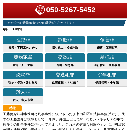
050-5267-5452
ただ今のお時間[00時38分]お電話がつながります！
毎日 24時間
性犯罪
詐欺罪
傷害罪
痴漢・不同意わいせつ
振り込み・投資詐欺
傷害・傷害致死
薬物犯罪
窃盗罪
暴行罪
覚せい剤・大麻
万引・空き巣
暴行脅迫・強盗致傷
恐喝罪
交通犯罪
少年犯罪
強制・脅迫・脅し取り
飲酒運転・ひき逃げ
保護観察・少年院
殺人罪
殺人・殺人未遂
特徴
工藤啓介法律事務所は刑事事件に強いさいたま市浦和区の法律事務所です。代
表の工藤啓介は検事として11年間、弁護士として9年間というキャリアの中で
数多くの刑事事件に携わってきました。これらの豊富な経験をもとに、初回30
分間の法律相談で事件のおおよその見通しをお伝えしています。刑事事件の相