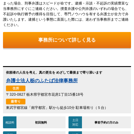
まった場合、刑事弁護はスピードが命です。逮捕・示談・不起訴の実績豊富な
当事務所にすぐにご連絡ください。捜査弁護や公判弁護のいずれの場合でも、
不起訴や執行猶予の獲得を目指して、専門ノウハウを有する弁護士が全力で弁
護いたします。逮捕という事態に直面した際には、迷わず当事務所までご連絡
ください。
事務所について詳しく見る
依頼者の人生を考え、真の更生を めざして最後まで寄り添います
弁護士法人栃のふたば法律事務所
住所
〒320-0827 栃木県宇都宮市花房1丁目15番18号
最寄り
東武宇都宮線「南宇都宮」駅から徒歩10分 駐車場有り（５台）
土日
相談料
初回無料
事前予約の方のみ
対応