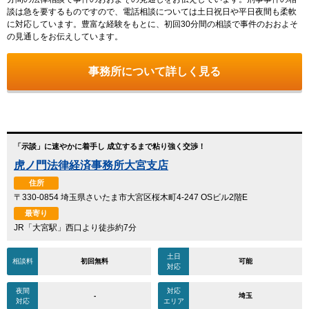
談は急を要するものですので、電話相談については土日祝日や平日夜間も柔軟
に対応しています。豊富な経験をもとに、初回30分間の相談で事件のおおよそ
の見通しをお伝えしています。
事務所について詳しく見る
「示談」に速やかに着手し 成立するまで粘り強く交渉！
虎ノ門法律経済事務所大宮支店
住所
〒330-0854 埼玉県さいたま市大宮区桜木町4-247 OSビル2階E
最寄り
JR「大宮駅」西口より徒歩約7分
土日
相談料
初回無料
可能
対応
夜間
対応
-
埼玉
対応
エリア