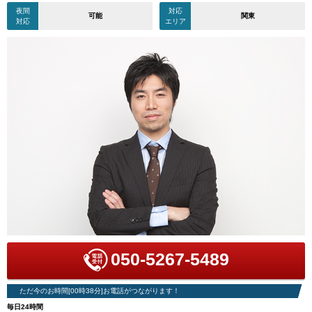
夜間
対応
可能
関東
対応
エリア
050-5267-5489
ただ今のお時間[00時38分]お電話がつながります！
毎日24時間