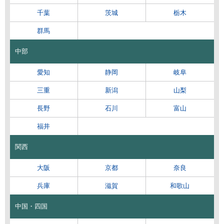
千葉
茨城
栃木
群馬
中部
愛知
静岡
岐阜
三重
新潟
山梨
長野
石川
富山
福井
関西
大阪
京都
奈良
兵庫
滋賀
和歌山
中国・四国