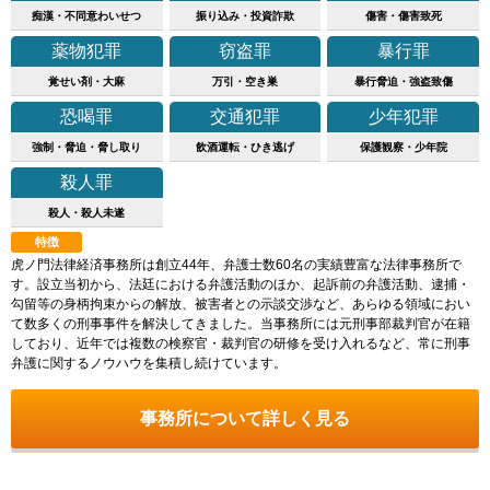
痴漢・不同意わいせつ
振り込み・投資詐欺
傷害・傷害致死
薬物犯罪
窃盗罪
暴行罪
覚せい剤・大麻
万引・空き巣
暴行脅迫・強盗致傷
恐喝罪
交通犯罪
少年犯罪
強制・脅迫・脅し取り
飲酒運転・ひき逃げ
保護観察・少年院
殺人罪
殺人・殺人未遂
特徴
虎ノ門法律経済事務所は創立44年、弁護士数60名の実績豊富な法律事務所で
す。設立当初から、法廷における弁護活動のほか、起訴前の弁護活動、逮捕・
勾留等の身柄拘束からの解放、被害者との示談交渉など、あらゆる領域におい
て数多くの刑事事件を解決してきました。当事務所には元刑事部裁判官が在籍
しており、近年では複数の検察官・裁判官の研修を受け入れるなど、常に刑事
弁護に関するノウハウを集積し続けています。
事務所について詳しく見る