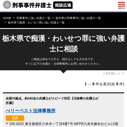
HOME
刑事事件に強い弁護士一覧
栃木県の刑事事件に強い弁護士一覧
栃木県で痴漢・わいせつ罪に強い弁護士一覧
栃木県で痴漢・わいせつ罪に強い弁護
士に相談
ご相談は初めての方も、紹介なしでも大丈夫です。
すぐに以下の弁護士・法律事務所にお問い合わせください。
※表示順について
1
～
8
件を表示(全
8
件)
全国76拠点。約440名の弁護士がスピード対応【元検事の弁護士が
所属】
べリーベスト法律事務所
住所
〒106-0032 東京都港区六本木一丁目8番7号 MFPR六本木麻布台ビル11階