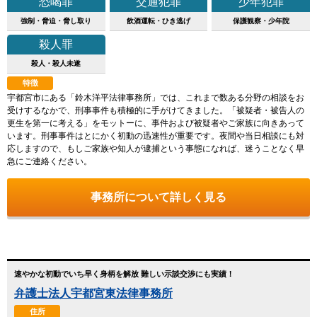
恐喝罪
交通犯罪
少年犯罪
強制・脅迫・脅し取り
飲酒運転・ひき逃げ
保護観察・少年院
殺人罪
殺人・殺人未遂
特徴
宇都宮市にある「鈴木洋平法律事務所」では、これまで数ある分野の相談をお
受けするなかで、刑事事件も積極的に手がけてきました。「被疑者・被告人の
更生を第一に考える」をモットーに、事件および被疑者やご家族に向きあって
います。刑事事件はとにかく初動の迅速性が重要です。夜間や当日相談にも対
応しますので、もしご家族や知人が逮捕という事態になれば、迷うことなく早
急にご連絡ください。
事務所について詳しく見る
速やかな初動でいち早く身柄を解放 難しい示談交渉にも実績！
弁護士法人宇都宮東法律事務所
住所