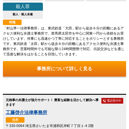
殺人罪
殺人・殺人未遂
特徴
「村山準一法律事務所」は、東武鉄道「大田」駅から徒歩６分の距離にあるア
クセス便利な弁護士事務所で、群馬県太田市を中心に関東一円から依頼をお受
けしています。何事にも迅速かつ丁寧に対応することをポリシーとする事務所
です。東武鉄道「太田」駅から徒歩６分の距離にあるアクセス便利な弁護士事
務所です。営業時間外でも可能な限り24時間態勢で対応、示談交渉などを通じ
て迅速な解決をはかることを目指していきます。
事務所について詳しく見る
元検事の弁護士が強力サポート！ 豊富な経験を活かして解決へ導
電話受付中
きます
工藤啓介法律事務所
住所
〒330-0064 埼玉県さいたま市浦和区岸町７丁目１-4 2階