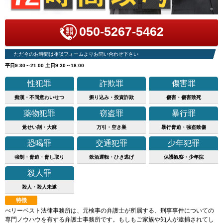
050-5267-5462
ただ今のお時間は相談フォームよりお問い合わせ下さい
平日9:30～21:00 土日9:30～18:00
性犯罪
詐欺罪
傷害罪
痴漢・不同意わいせつ
振り込み・投資詐欺
傷害・傷害致死
薬物犯罪
窃盗罪
暴行罪
覚せい剤・大麻
万引・空き巣
暴行脅迫・強盗致傷
恐喝罪
交通犯罪
少年犯罪
強制・脅迫・脅し取り
飲酒運転・ひき逃げ
保護観察・少年院
殺人罪
殺人・殺人未遂
特徴
べリーベスト法律事務所は、元検事の弁護士が所属する、刑事事件についての
専門ノウハウを有する弁護士事務所です。もしもご家族や知人が逮捕されてし