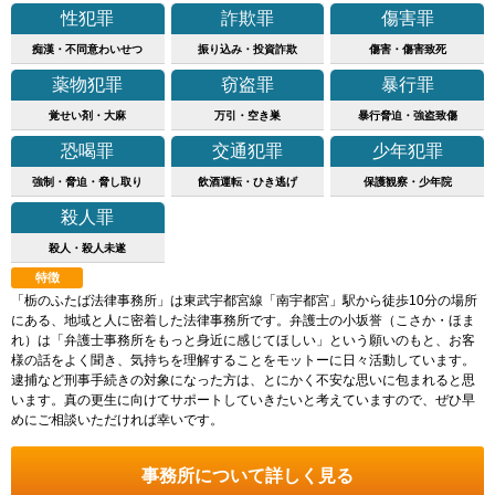
性犯罪
詐欺罪
傷害罪
痴漢・不同意わいせつ
振り込み・投資詐欺
傷害・傷害致死
薬物犯罪
窃盗罪
暴行罪
覚せい剤・大麻
万引・空き巣
暴行脅迫・強盗致傷
恐喝罪
交通犯罪
少年犯罪
強制・脅迫・脅し取り
飲酒運転・ひき逃げ
保護観察・少年院
殺人罪
殺人・殺人未遂
特徴
「栃のふたば法律事務所」は東武宇都宮線「南宇都宮」駅から徒歩10分の場所
にある、地域と人に密着した法律事務所です。弁護士の小坂誉（こさか・ほま
れ）は「弁護士事務所をもっと身近に感じてほしい」という願いのもと、お客
様の話をよく聞き、気持ちを理解することをモットーに日々活動しています。
逮捕など刑事手続きの対象になった方は、とにかく不安な思いに包まれると思
います。真の更生に向けてサポートしていきたいと考えていますので、ぜひ早
めにご相談いただければ幸いです。
事務所について詳しく見る