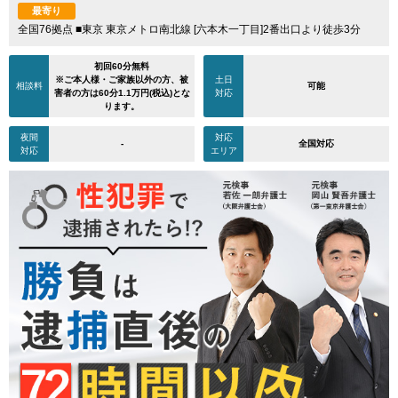
最寄り
全国76拠点 ■東京 東京メトロ南北線 [六本木一丁目]2番出口より徒歩3分
初回60分無料
※ご本人様・ご家族以外の方、被
土日
相談料
可能
害者の方は60分1.1万円(税込)とな
対応
ります。
夜間
対応
-
全国対応
対応
エリア