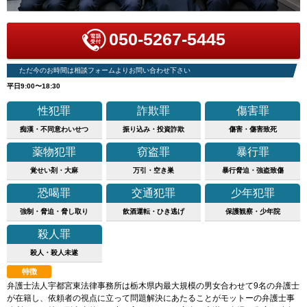
050-5267-5445
ただ今のお時間は相談フォームよりお問い合わせ下さい
平日9:00〜18:30
性犯罪
詐欺罪
傷害罪
痴漢・不同意わいせつ
振り込み・投資詐欺
傷害・傷害致死
薬物犯罪
窃盗罪
暴行罪
覚せい剤・大麻
万引・空き巣
暴行脅迫・強盗致傷
恐喝罪
交通犯罪
少年犯罪
強制・脅迫・脅し取り
飲酒運転・ひき逃げ
保護観察・少年院
殺人罪
殺人・殺人未遂
特徴
弁護士法人宇都宮東法律事務所は栃木県内最大規模の男女合わせて9名の弁護士
が在籍し、依頼者の視点に立って問題解決にあたることがモットーの弁護士事