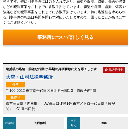
務所です。特に刑事事件には力を入れており、窃盗や痴漢、盗撮、傷害や強姦
などの犯罪事案をこれまでに多数手掛けています。窃盗や痴漢、盗撮、傷害や
強姦などの犯罪事案をこれまでに多数手掛けています。特に迅速性を求められ
る刑事事件の相談は時間を問わず対応いたしますので、困ったことがあればす
ぐにご連絡ください。
事務所について詳しく見る
逮捕後の迅速・的確な行動で 早期の身柄解放に力を尽くします
電話受付中
大空・山村法律事務所
住所
〒100-0012 東京都千代田区日比谷公園1-3 市政会館4階
最寄り
都営三田線「内幸町」 A7番出口徒歩1分 東京メトロ千代田線「霞が
関」 C1番出口徒…
土日
相談料
初回無料
可能
対応