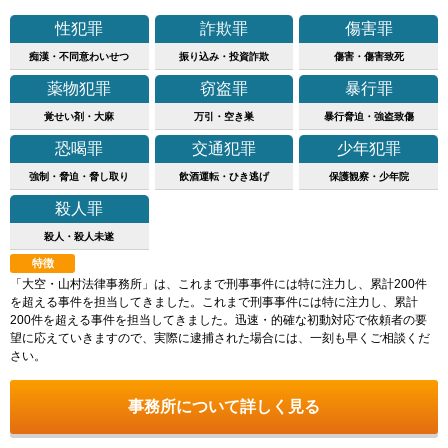
性犯罪
詐欺罪
傷害罪
痴漢・不同意わいせつ
振り込み・投資詐欺
傷害・傷害致死
薬物犯罪
窃盗罪
暴行罪
覚せい剤・大麻
万引・空き巣
暴行脅迫・強盗致傷
恐喝罪
交通犯罪
少年犯罪
強制・脅迫・脅し取り
飲酒運転・ひき逃げ
保護観察・少年院
殺人罪
殺人・殺人未遂
特徴
「大空・山村法律事務所」は、これまで刑事事件には特に注力し、累計200件
を超える事件を担当してきました。これまで刑事事件には特に注力し、累計
200件を超える事件を担当してきました。迅速・的確な初動対応で依頼者の要
望に応えていきますので、実際に逮捕された場合には、一刻も早くご相談くだ
さい。
事務所について詳しく見る