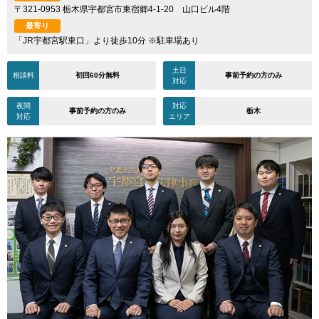
〒321-0953 栃木県宇都宮市東宿郷4-1-20 山口ビル4階
最寄り
「JR宇都宮駅東口」より徒歩10分 ※駐車場あり
土日
相談料
初回60分無料
事前予約の方のみ
対応
夜間
対応
事前予約の方のみ
栃木
対応
エリア