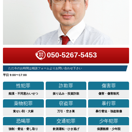
050-5267-5453
ただ今のお時間は相談フォームよりお問い合わせ下さい
平日 9:00〜17:00
性犯罪
詐欺罪
傷害罪
痴漢・不同意わいせつ
振り込み・投資詐欺
傷害・傷害致死
薬物犯罪
窃盗罪
暴行罪
覚せい剤・大麻
万引・空き巣
暴行脅迫・強盗致傷
恐喝罪
交通犯罪
少年犯罪
強制・脅迫・脅し取り
飲酒運転・ひき逃げ
保護観察・少年院