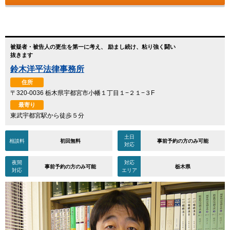
被疑者・被告人の更生を第一に考え、 励まし続け、粘り強く闘い
抜きます
鈴木洋平法律事務所
住所
〒320-0036 栃木県宇都宮市小幡１丁目１−２１−３F
最寄り
東武宇都宮駅から徒歩５分
土日
相談料
初回無料
事前予約の方のみ可能
対応
夜間
対応
事前予約の方のみ可能
栃木県
対応
エリア