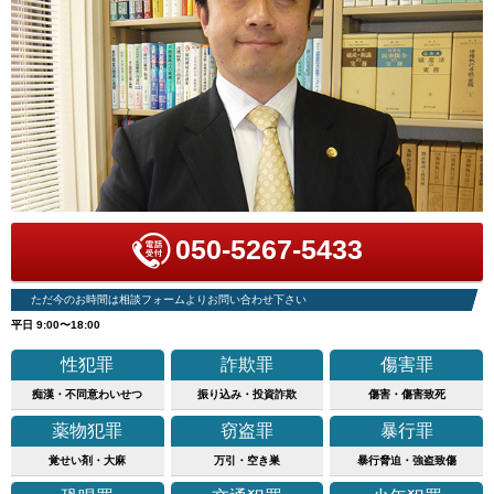
050-5267-5433
ただ今のお時間は相談フォームよりお問い合わせ下さい
平日 9:00〜18:00
性犯罪
詐欺罪
傷害罪
痴漢・不同意わいせつ
振り込み・投資詐欺
傷害・傷害致死
薬物犯罪
窃盗罪
暴行罪
覚せい剤・大麻
万引・空き巣
暴行脅迫・強盗致傷