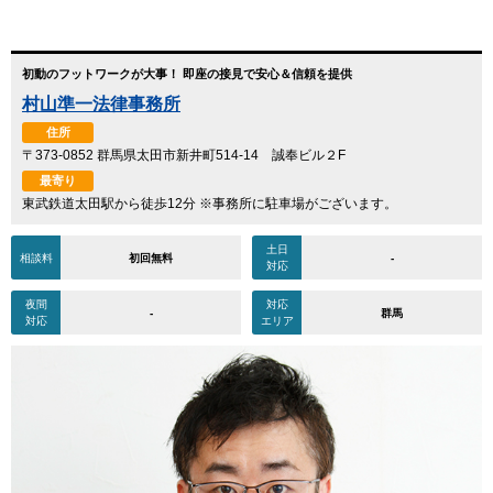
初動のフットワークが大事！ 即座の接見で安心＆信頼を提供
村山準一法律事務所
住所
〒373-0852 群馬県太田市新井町514-14 誠奉ビル２F
最寄り
東武鉄道太田駅から徒歩12分 ※事務所に駐車場がございます。
土日
相談料
初回無料
-
対応
夜間
対応
-
群馬
対応
エリア