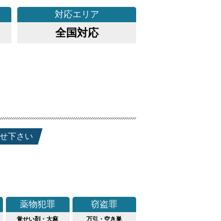
対応
エリア
全国対応
せ下さい
薬物犯罪
窃盗罪
覚せい剤・大麻
万引・空き巣