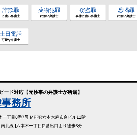
詐欺罪
薬物犯罪
窃盗罪
恐喝罪
に強い弁護士
に強い弁護士
事件に強い弁護士
に強い弁護士
土日電話
可能な弁護士
スピード対応【元検事の弁護士が所属】
律事務所
本木一丁目8番7号 MFPR六本木麻布台ビル11階
ロ南北線 [六本木一丁目]2番出口より徒歩3分