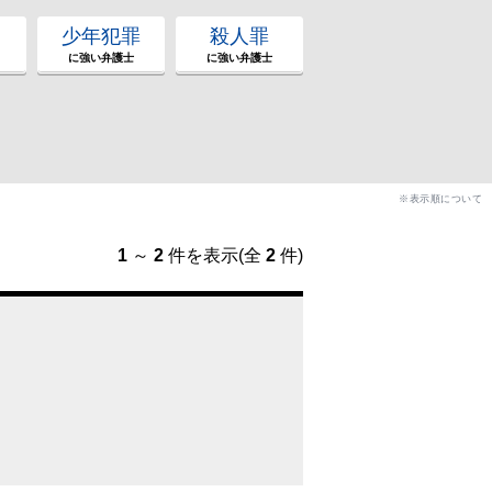
少年犯罪
殺人罪
に強い弁護士
に強い弁護士
※表示順について
1
～
2
件を表示(全
2
件)