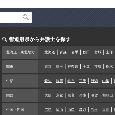
都道府県から弁護士を探す
北海道・東北地方
北海道
青森
岩手
秋田
宮城
山形
関東
東京
埼玉
神奈川
千葉
茨城
栃木
中部
愛知
静岡
岐阜
三重
新潟
山梨
関西
大阪
京都
奈良
兵庫
滋賀
和歌山
中国・四国
広島
岡山
山口
鳥取
島根
香川