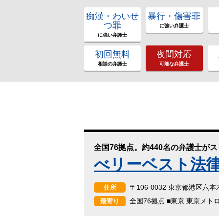
痴漢・わいせ
暴行・傷害罪
つ罪
に強い弁護士
に強い弁護士
初回無料
夜間対応
相談の弁護士
可能な弁護士
全国76拠点。約440名の弁護士が
べリーベスト法
〒106-0032 東京都港区六
住所
全国76拠点 ■東京 東京メト
最寄り