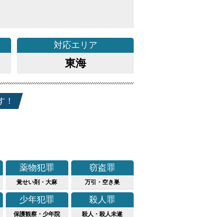
対応
エリア
東海
す！
薬物犯罪
窃盗罪
覚せい剤・大麻
万引・空き巣
少年犯罪
殺人罪
保護観察・少年院
殺人・殺人未遂