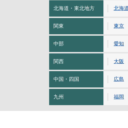
北海道・東北地方
北海
関東
東京
中部
愛知
関西
大阪
中国・四国
広島
九州
福岡