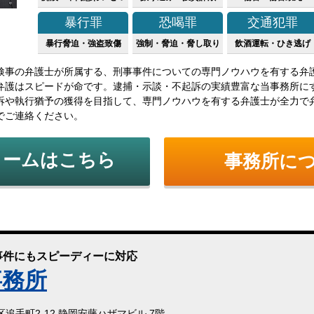
暴行罪
恐喝罪
交通犯罪
暴行脅迫・強盗致傷
強制・脅迫・脅し取り
飲酒運転・ひき逃げ
検事の弁護士が所属する、刑事事件についての専門ノウハウを有する弁
弁護はスピードが命です。逮捕・示談・不起訴の実績豊富な当事務所に
訴や執行猶予の獲得を目指して、専門ノウハウを有する弁護士が全力で
でご連絡ください。
ォームはこちら
事務所に
事件にもスピーディーに対応
事務所
葵区追手町2-12 静岡安藤ハザマビル 7階