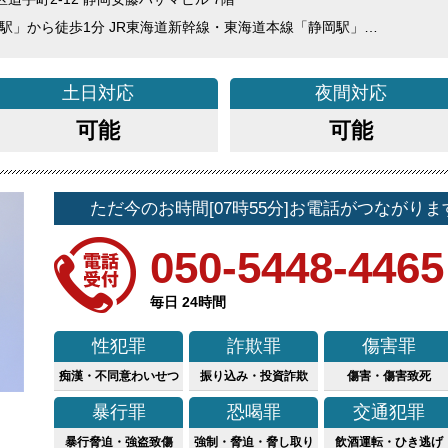
駅」から徒歩1分 JR東海道新幹線・東海道本線「静岡駅」…
土日
対応
夜間
対応
可能
可能
ただ今のお時間[07時55分]お電話がつながりま
050-5448-4465
毎日 24時間
性犯罪
詐欺罪
傷害罪
痴漢・不同意わいせつ
振り込み・投資詐欺
傷害・傷害致死
暴行罪
恐喝罪
交通犯罪
暴行脅迫・強盗致傷
強制・脅迫・脅し取り
飲酒運転・ひき逃げ