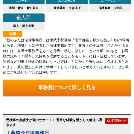
強制・脅迫・脅し取り
飲酒運転・ひき逃げ
保護観察・少年院
殺人罪
殺人・殺人未遂
特徴
「栃のふたば法律事務所」は東武宇都宮線「南宇都宮」駅から徒歩10分の場所
にある、地域と人に密着した法律事務所です。弁護士の小坂誉（こさか・ほま
れ）は「弁護士事務所をもっと身近に感じてほしい」という願いのもと、お客
様の話をよく聞き、気持ちを理解することをモットーに日々活動しています。
逮捕など刑事手続きの対象になった方は、とにかく不安な思いに包まれると思
います。真の更生に向けてサポートしていきたいと考えていますので、ぜひ早
めにご相談いただければ幸いです。
事務所について詳しく見る
元検事の弁護士が強力サポート！ 豊富な経験を活かして解決へ導
電話受付中
きます
工藤啓介法律事務所