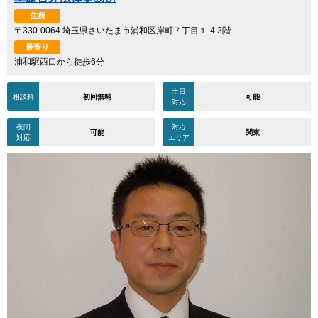
住所
〒330-0064 埼玉県さいたま市浦和区岸町７丁目１-4 2階
最寄り
浦和駅西口から徒歩6分
土日
相談料
初回無料
可能
対応
夜間
対応
可能
関東
対応
エリア