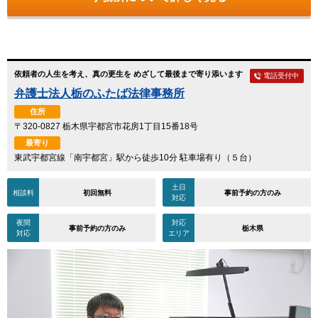
依頼者の人生を考え、真の更生を めざして最後まで寄り添います
電話受付中
弁護士法人栃のふたば法律事務所
住所
〒320-0827 栃木県宇都宮市花房1丁目15番18号
最寄り
東武宇都宮線「南宇都宮」駅から徒歩10分 駐車場有り（５台）
土日
相談料
初回無料
事前予約の方のみ
対応
夜間
対応
事前予約の方のみ
栃木県
対応
エリア