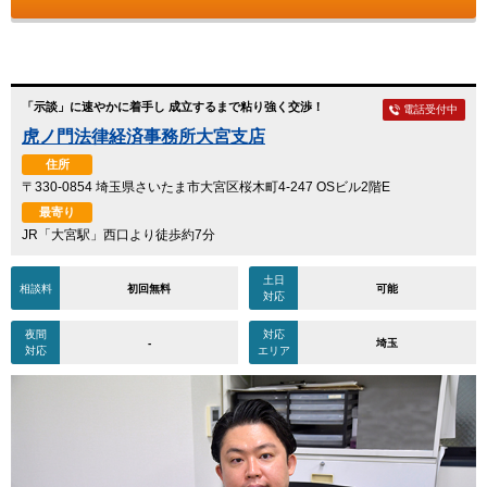
「示談」に速やかに着手し 成立するまで粘り強く交渉！
電話受付中
虎ノ門法律経済事務所大宮支店
住所
〒330-0854 埼玉県さいたま市大宮区桜木町4-247 OSビル2階E
最寄り
JR「大宮駅」西口より徒歩約7分
土日
相談料
初回無料
可能
対応
夜間
対応
-
埼玉
対応
エリア