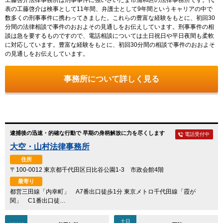
表の工藤啓介は検事として11年間、弁護士として9年間というキャリアの中で
数多くの刑事事件に携わってきました。これらの豊富な経験をもとに、初回30
分間の法律相談で事件のおおよその見通しをお伝えしています。刑事事件の相
談は急を要するものですので、電話相談については土日祝日や平日夜間も柔軟
に対応しています。豊富な経験をもとに、初回30分間の相談で事件のおおよそ
の見通しをお伝えしています。
事務所について詳しく見る
逮捕後の迅速・的確な行動で 早期の身柄解放に力を尽くします
電話受付中
大空・山村法律事務所
住所
〒100-0012 東京都千代田区日比谷公園1-3 市政会館4階
最寄り
都営三田線「内幸町」 A7番出口徒歩1分 東京メトロ千代田線「霞が
関」 C1番出口徒…
土日