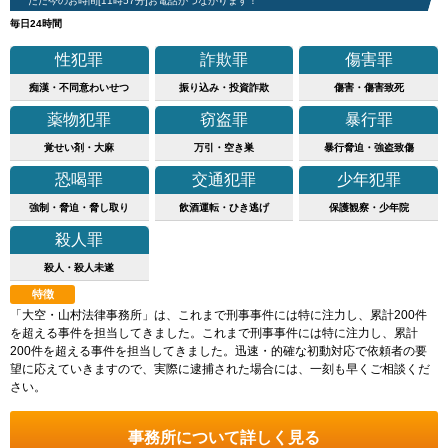
ただ今のお時間[11時57分]お電話がつながります！
毎日24時間
性犯罪
詐欺罪
傷害罪
痴漢・不同意わいせつ
振り込み・投資詐欺
傷害・傷害致死
薬物犯罪
窃盗罪
暴行罪
覚せい剤・大麻
万引・空き巣
暴行脅迫・強盗致傷
恐喝罪
交通犯罪
少年犯罪
強制・脅迫・脅し取り
飲酒運転・ひき逃げ
保護観察・少年院
殺人罪
殺人・殺人未遂
特徴
「大空・山村法律事務所」は、これまで刑事事件には特に注力し、累計200件
を超える事件を担当してきました。これまで刑事事件には特に注力し、累計
200件を超える事件を担当してきました。迅速・的確な初動対応で依頼者の要
望に応えていきますので、実際に逮捕された場合には、一刻も早くご相談くだ
さい。
事務所について詳しく見る