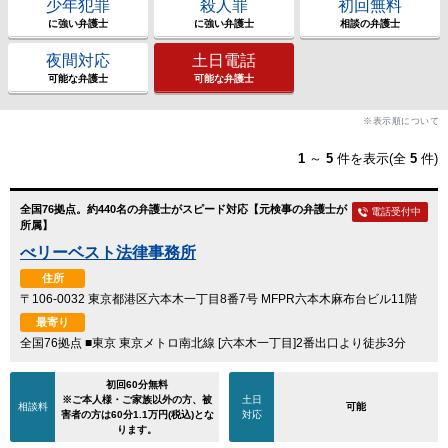
少年犯罪
殺人罪
初回無料
に強い弁護士
に強い弁護士
相談の弁護士
夜間対応
土日電話
可能な弁護士
可能な弁護士
※表示順について
1
～
5
件を表示(全
5
件)
全国76拠点。約440名の弁護士がスピード対応【元検事の弁護士が
電話受付中
所属】
べリーベスト法律事務所
住所
〒106-0032 東京都港区六本木一丁目8番7号 MFPR六本木麻布台ビル11階
最寄り
全国76拠点 ■東京 東京メトロ南北線 [六本木一丁目]2番出口より徒歩3分
初回60分無料
※ご本人様・ご家族以外の方、被
土日
相談料
可能
害者の方は60分1.1万円(税込)とな
対応
ります。