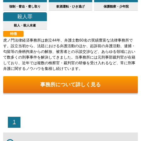
強制・脅迫・脅し取り
飲酒運転・ひき逃げ
保護観察・少年院
殺人罪
殺人・殺人未遂
特徴
虎ノ門法律経済事務所は創立44年、弁護士数60名の実績豊富な法律事務所で
す。設立当初から、法廷における弁護活動のほか、起訴前の弁護活動、逮捕・
勾留等の身柄拘束からの解放、被害者との示談交渉など、あらゆる領域におい
て数多くの刑事事件を解決してきました。当事務所には元刑事部裁判官が在籍
しており、近年では複数の検察官・裁判官の研修を受け入れるなど、常に刑事
弁護に関するノウハウを集積し続けています。
事務所について詳しく見る
1