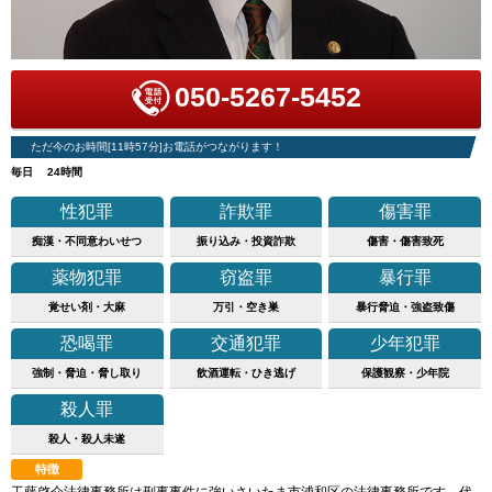
050-5267-5452
ただ今のお時間[11時57分]お電話がつながります！
毎日 24時間
性犯罪
詐欺罪
傷害罪
痴漢・不同意わいせつ
振り込み・投資詐欺
傷害・傷害致死
薬物犯罪
窃盗罪
暴行罪
覚せい剤・大麻
万引・空き巣
暴行脅迫・強盗致傷
恐喝罪
交通犯罪
少年犯罪
強制・脅迫・脅し取り
飲酒運転・ひき逃げ
保護観察・少年院
殺人罪
殺人・殺人未遂
特徴
工藤啓介法律事務所は刑事事件に強いさいたま市浦和区の法律事務所です。代