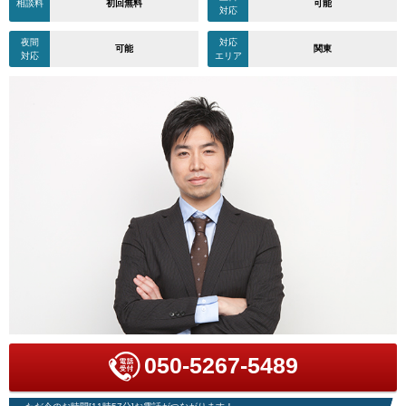
相談料
初回無料
可能
対応
夜間
対応
可能
関東
対応
エリア
050-5267-5489