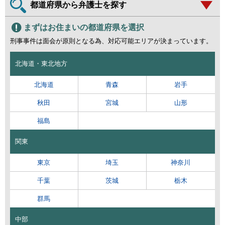
都道府県から弁護士を探す
まずはお住まいの都道府県を選択
刑事事件は面会が原則となる為、対応可能エリアが決まっています。
北海道・東北地方
北海道
青森
岩手
秋田
宮城
山形
福島
関東
東京
埼玉
神奈川
千葉
茨城
栃木
群馬
中部