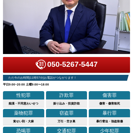
050-5267-5447
ただ今のお時間[11時57分]お電話がつながります！
平日9:00~20:00 土曜9:00〜18:00
性犯罪
詐欺罪
傷害罪
痴漢・不同意わいせつ
振り込み・投資詐欺
傷害・傷害致死
薬物犯罪
窃盗罪
暴行罪
覚せい剤・大麻
万引・空き巣
暴行脅迫・強盗致傷
恐喝罪
交通犯罪
少年犯罪