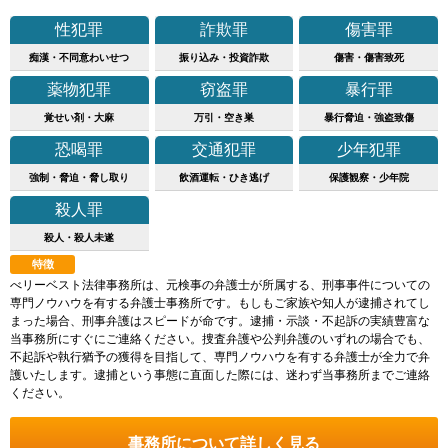
性犯罪
詐欺罪
傷害罪
痴漢・不同意わいせつ
振り込み・投資詐欺
傷害・傷害致死
薬物犯罪
窃盗罪
暴行罪
覚せい剤・大麻
万引・空き巣
暴行脅迫・強盗致傷
恐喝罪
交通犯罪
少年犯罪
強制・脅迫・脅し取り
飲酒運転・ひき逃げ
保護観察・少年院
殺人罪
殺人・殺人未遂
特徴
べリーベスト法律事務所は、元検事の弁護士が所属する、刑事事件についての
専門ノウハウを有する弁護士事務所です。もしもご家族や知人が逮捕されてし
まった場合、刑事弁護はスピードが命です。逮捕・示談・不起訴の実績豊富な
当事務所にすぐにご連絡ください。捜査弁護や公判弁護のいずれの場合でも、
不起訴や執行猶予の獲得を目指して、専門ノウハウを有する弁護士が全力で弁
護いたします。逮捕という事態に直面した際には、迷わず当事務所までご連絡
ください。
事務所について詳しく見る