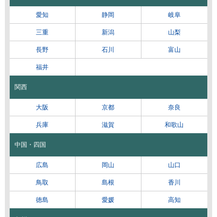
愛知
静岡
岐阜
三重
新潟
山梨
長野
石川
富山
福井
関西
大阪
京都
奈良
兵庫
滋賀
和歌山
中国・四国
広島
岡山
山口
鳥取
島根
香川
徳島
愛媛
高知