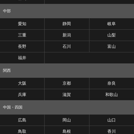
中部
愛知
静岡
岐阜
三重
新潟
山梨
長野
石川
富山
福井
関西
大阪
京都
奈良
兵庫
滋賀
和歌山
中国・四国
広島
岡山
山口
鳥取
島根
香川