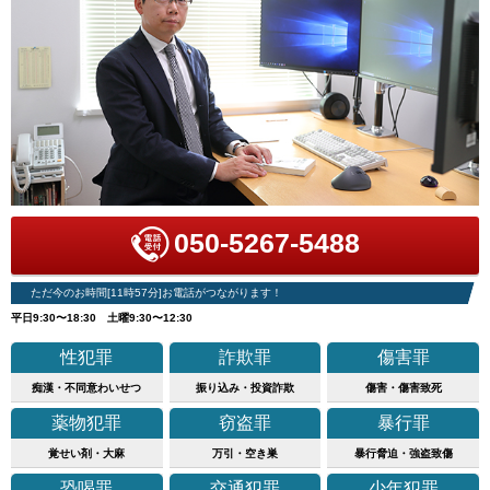
050-5267-5488
ただ今のお時間[11時57分]お電話がつながります！
平日9:30〜18:30 土曜9:30〜12:30
性犯罪
詐欺罪
傷害罪
痴漢・不同意わいせつ
振り込み・投資詐欺
傷害・傷害致死
薬物犯罪
窃盗罪
暴行罪
覚せい剤・大麻
万引・空き巣
暴行脅迫・強盗致傷
恐喝罪
交通犯罪
少年犯罪