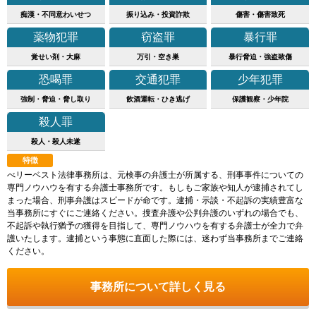
痴漢・不同意わいせつ
振り込み・投資詐欺
傷害・傷害致死
薬物犯罪
窃盗罪
暴行罪
覚せい剤・大麻
万引・空き巣
暴行脅迫・強盗致傷
恐喝罪
交通犯罪
少年犯罪
強制・脅迫・脅し取り
飲酒運転・ひき逃げ
保護観察・少年院
殺人罪
殺人・殺人未遂
特徴
べリーベスト法律事務所は、元検事の弁護士が所属する、刑事事件についての
専門ノウハウを有する弁護士事務所です。もしもご家族や知人が逮捕されてし
まった場合、刑事弁護はスピードが命です。逮捕・示談・不起訴の実績豊富な
当事務所にすぐにご連絡ください。捜査弁護や公判弁護のいずれの場合でも、
不起訴や執行猶予の獲得を目指して、専門ノウハウを有する弁護士が全力で弁
護いたします。逮捕という事態に直面した際には、迷わず当事務所までご連絡
ください。
事務所について詳しく見る