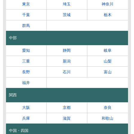
東京
埼玉
神奈川
千葉
茨城
栃木
群馬
中部
愛知
静岡
岐阜
三重
新潟
山梨
長野
石川
富山
福井
関西
大阪
京都
奈良
兵庫
滋賀
和歌山
中国・四国