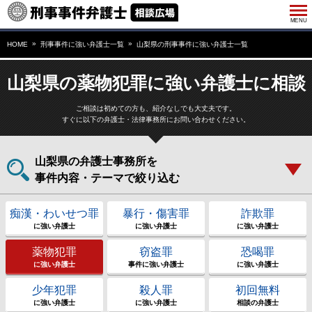
HOME
刑事事件に強い弁護士一覧
山梨県の刑事事件に強い弁護士一覧
山梨県の薬物犯罪に強い弁護士に相談
ご相談は初めての方も、紹介なしでも大丈夫です。
すぐに以下の弁護士・法律事務所にお問い合わせください。
山梨県の弁護士事務所を
事件内容・テーマで絞り込む
痴漢・わいせつ罪
暴行・傷害罪
詐欺罪
に強い弁護士
に強い弁護士
に強い弁護士
薬物犯罪
窃盗罪
恐喝罪
に強い弁護士
事件に強い弁護士
に強い弁護士
少年犯罪
殺人罪
初回無料
に強い弁護士
に強い弁護士
相談の弁護士