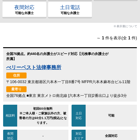
夜間対応
土日電話
可能な弁護士
可能な弁護士
※表示順について
～
1
件を表示(全
1
件)
全国76拠点。約440名の弁護士がスピード対応【元検事の弁護士が
所属】
べリーベスト法律事務所
住所
〒106-0032 東京都港区六本木一丁目8番7号 MFPR六本木麻布台ビル11階
最寄り
全国76拠点 ■東京 東京メトロ南北線 [六本木一丁目]2番出口より徒歩3分
初回60分無料
※ご本人様・ご家族以外の方、被
土日
相談料
可能
害者の方は60分1.1万円(税込)とな
対応
ります。
夜間
対応
-
全国対応
対応
エリア