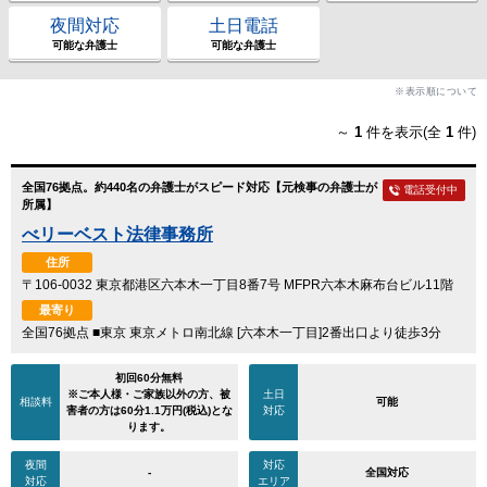
夜間対応
土日電話
可能な弁護士
可能な弁護士
※表示順について
～
1
件を表示(全
1
件)
全国76拠点。約440名の弁護士がスピード対応【元検事の弁護士が
電話受付中
所属】
べリーベスト法律事務所
住所
〒106-0032 東京都港区六本木一丁目8番7号 MFPR六本木麻布台ビル11階
最寄り
全国76拠点 ■東京 東京メトロ南北線 [六本木一丁目]2番出口より徒歩3分
初回60分無料
※ご本人様・ご家族以外の方、被
土日
相談料
可能
害者の方は60分1.1万円(税込)とな
対応
ります。
夜間
対応
-
全国対応
対応
エリア