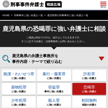
HOME
刑事事件に強い弁護士一覧
鹿児島県の刑事事件に強い弁護士一覧
鹿児島県の恐喝罪に強い弁護士に相談
ご相談は初めての方も、紹介なしでも大丈夫です。
すぐに以下の弁護士・法律事務所にお問い合わせください。
鹿児島県の弁護士事務所を
事件内容・テーマで絞り込む
痴漢・わいせつ罪
暴行・傷害罪
詐欺罪
に強い弁護士
に強い弁護士
に強い弁護士
薬物犯罪
窃盗罪
恐喝罪
に強い弁護士
事件に強い弁護士
に強い弁護士
少年犯罪
殺人罪
初回無料
に強い弁護士
に強い弁護士
相談の弁護士