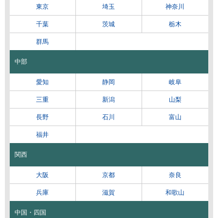
東京
埼玉
神奈川
千葉
茨城
栃木
群馬
中部
愛知
静岡
岐阜
三重
新潟
山梨
長野
石川
富山
福井
関西
大阪
京都
奈良
兵庫
滋賀
和歌山
中国・四国