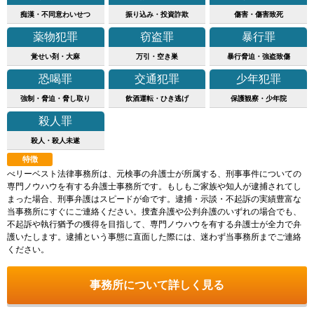
痴漢・不同意わいせつ
振り込み・投資詐欺
傷害・傷害致死
薬物犯罪
窃盗罪
暴行罪
覚せい剤・大麻
万引・空き巣
暴行脅迫・強盗致傷
恐喝罪
交通犯罪
少年犯罪
強制・脅迫・脅し取り
飲酒運転・ひき逃げ
保護観察・少年院
殺人罪
殺人・殺人未遂
特徴
べリーベスト法律事務所は、元検事の弁護士が所属する、刑事事件についての
専門ノウハウを有する弁護士事務所です。もしもご家族や知人が逮捕されてし
まった場合、刑事弁護はスピードが命です。逮捕・示談・不起訴の実績豊富な
当事務所にすぐにご連絡ください。捜査弁護や公判弁護のいずれの場合でも、
不起訴や執行猶予の獲得を目指して、専門ノウハウを有する弁護士が全力で弁
護いたします。逮捕という事態に直面した際には、迷わず当事務所までご連絡
ください。
事務所について詳しく見る