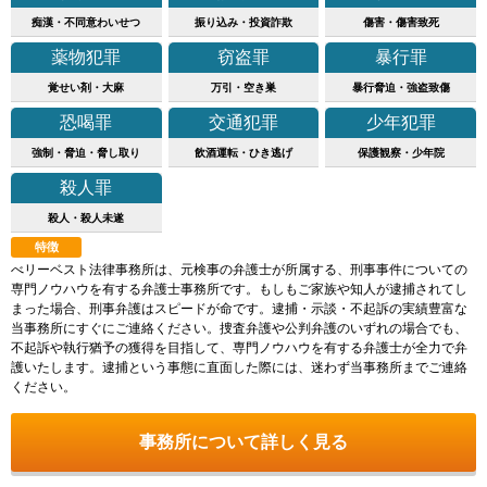
痴漢・不同意わいせつ
振り込み・投資詐欺
傷害・傷害致死
薬物犯罪
窃盗罪
暴行罪
覚せい剤・大麻
万引・空き巣
暴行脅迫・強盗致傷
恐喝罪
交通犯罪
少年犯罪
強制・脅迫・脅し取り
飲酒運転・ひき逃げ
保護観察・少年院
殺人罪
殺人・殺人未遂
特徴
べリーベスト法律事務所は、元検事の弁護士が所属する、刑事事件についての
専門ノウハウを有する弁護士事務所です。もしもご家族や知人が逮捕されてし
まった場合、刑事弁護はスピードが命です。逮捕・示談・不起訴の実績豊富な
当事務所にすぐにご連絡ください。捜査弁護や公判弁護のいずれの場合でも、
不起訴や執行猶予の獲得を目指して、専門ノウハウを有する弁護士が全力で弁
護いたします。逮捕という事態に直面した際には、迷わず当事務所までご連絡
ください。
事務所について詳しく見る