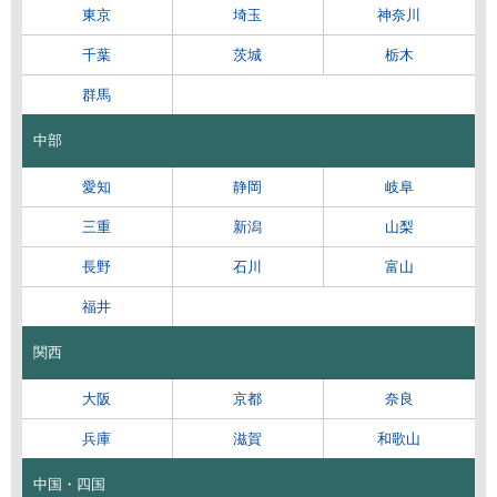
東京
埼玉
神奈川
千葉
茨城
栃木
群馬
中部
愛知
静岡
岐阜
三重
新潟
山梨
長野
石川
富山
福井
関西
大阪
京都
奈良
兵庫
滋賀
和歌山
中国・四国