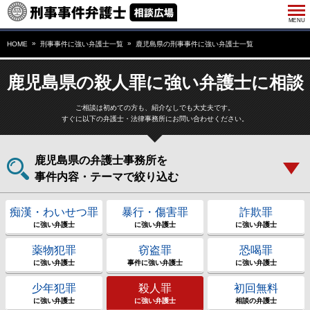
HOME
刑事事件に強い弁護士一覧
鹿児島県の刑事事件に強い弁護士一覧
鹿児島県の殺人罪に強い弁護士に相談
ご相談は初めての方も、紹介なしでも大丈夫です。
すぐに以下の弁護士・法律事務所にお問い合わせください。
鹿児島県の弁護士事務所を
事件内容・テーマで絞り込む
痴漢・わいせつ罪
暴行・傷害罪
詐欺罪
に強い弁護士
に強い弁護士
に強い弁護士
薬物犯罪
窃盗罪
恐喝罪
に強い弁護士
事件に強い弁護士
に強い弁護士
少年犯罪
殺人罪
初回無料
に強い弁護士
に強い弁護士
相談の弁護士