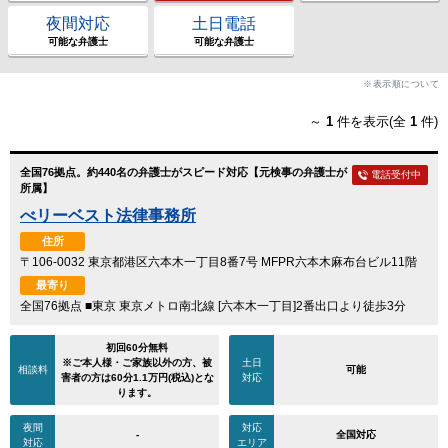
夜間対応
土日電話
可能な弁護士
可能な弁護士
※表示順について
～
1
件を表示(全
1
件)
全国76拠点。約440名の弁護士がスピード対応【元検事の弁護士が
電話受付中
所属】
べリーベスト法律事務所
住所
〒106-0032 東京都港区六本木一丁目8番7号 MFPR六本木麻布台ビル11階
最寄り
全国76拠点 ■東京 東京メトロ南北線 [六本木一丁目]2番出口より徒歩3分
初回60分無料
※ご本人様・ご家族以外の方、被
土日
相談料
可能
害者の方は60分1.1万円(税込)とな
対応
ります。
夜間
対応
-
全国対応
対応
エリア