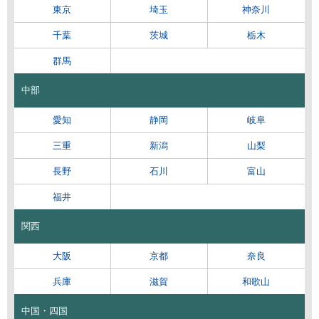
東京
埼玉
神奈川
千葉
茨城
栃木
群馬
中部
愛知
静岡
岐阜
三重
新潟
山梨
長野
石川
富山
福井
関西
大阪
京都
奈良
兵庫
滋賀
和歌山
中国・四国