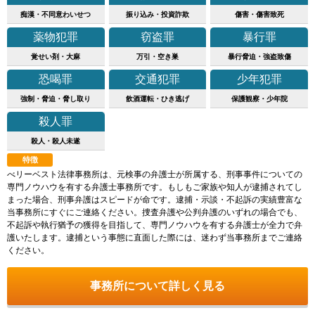
痴漢・不同意わいせつ
振り込み・投資詐欺
傷害・傷害致死
薬物犯罪
窃盗罪
暴行罪
覚せい剤・大麻
万引・空き巣
暴行脅迫・強盗致傷
恐喝罪
交通犯罪
少年犯罪
強制・脅迫・脅し取り
飲酒運転・ひき逃げ
保護観察・少年院
殺人罪
殺人・殺人未遂
特徴
べリーベスト法律事務所は、元検事の弁護士が所属する、刑事事件についての
専門ノウハウを有する弁護士事務所です。もしもご家族や知人が逮捕されてし
まった場合、刑事弁護はスピードが命です。逮捕・示談・不起訴の実績豊富な
当事務所にすぐにご連絡ください。捜査弁護や公判弁護のいずれの場合でも、
不起訴や執行猶予の獲得を目指して、専門ノウハウを有する弁護士が全力で弁
護いたします。逮捕という事態に直面した際には、迷わず当事務所までご連絡
ください。
事務所について詳しく見る