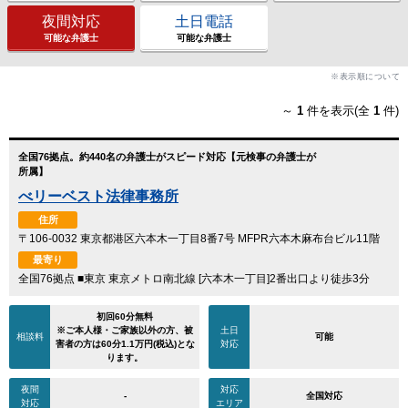
夜間対応
土日電話
可能な弁護士
可能な弁護士
※表示順について
～
1
件を表示(全
1
件)
全国76拠点。約440名の弁護士がスピード対応【元検事の弁護士が
所属】
べリーベスト法律事務所
住所
〒106-0032 東京都港区六本木一丁目8番7号 MFPR六本木麻布台ビル11階
最寄り
全国76拠点 ■東京 東京メトロ南北線 [六本木一丁目]2番出口より徒歩3分
初回60分無料
※ご本人様・ご家族以外の方、被
土日
相談料
可能
害者の方は60分1.1万円(税込)とな
対応
ります。
夜間
対応
-
全国対応
対応
エリア