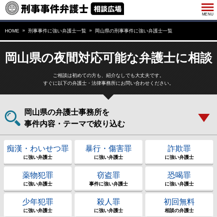
HOME
刑事事件に強い弁護士一覧
岡山県の刑事事件に強い弁護士一覧
岡山県の夜間対応可能な弁護士に相談
ご相談は初めての方も、紹介なしでも大丈夫です。
すぐに以下の弁護士・法律事務所にお問い合わせください。
岡山県の弁護士事務所を
事件内容・テーマで絞り込む
痴漢・わいせつ罪
暴行・傷害罪
詐欺罪
に強い弁護士
に強い弁護士
に強い弁護士
薬物犯罪
窃盗罪
恐喝罪
に強い弁護士
事件に強い弁護士
に強い弁護士
少年犯罪
殺人罪
初回無料
に強い弁護士
に強い弁護士
相談の弁護士