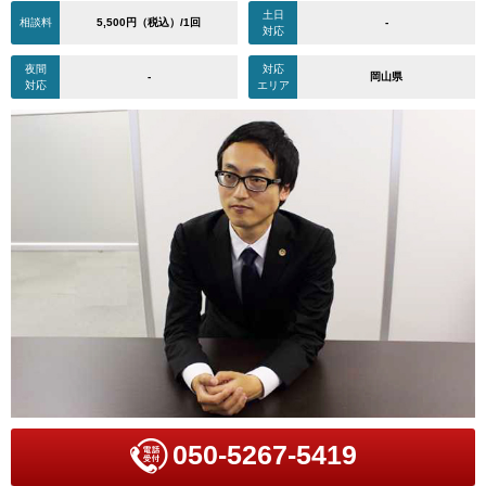
土日
相談料
5,500円（税込）/1回
-
対応
夜間
対応
-
岡山県
対応
エリア
050-5267-5419