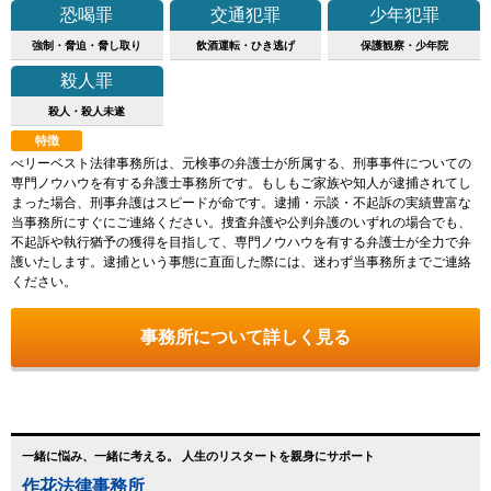
恐喝罪
交通犯罪
少年犯罪
強制・脅迫・脅し取り
飲酒運転・ひき逃げ
保護観察・少年院
殺人罪
殺人・殺人未遂
特徴
べリーベスト法律事務所は、元検事の弁護士が所属する、刑事事件についての
専門ノウハウを有する弁護士事務所です。もしもご家族や知人が逮捕されてし
まった場合、刑事弁護はスピードが命です。逮捕・示談・不起訴の実績豊富な
当事務所にすぐにご連絡ください。捜査弁護や公判弁護のいずれの場合でも、
不起訴や執行猶予の獲得を目指して、専門ノウハウを有する弁護士が全力で弁
護いたします。逮捕という事態に直面した際には、迷わず当事務所までご連絡
ください。
事務所について詳しく見る
一緒に悩み、一緒に考える。 人生のリスタートを親身にサポート
作花法律事務所