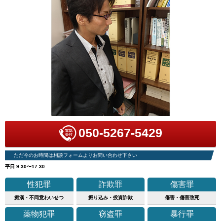
050-5267-5429
ただ今のお時間は相談フォームよりお問い合わせ下さい
平日 9:30〜17:30
性犯罪
詐欺罪
傷害罪
痴漢・不同意わいせつ
振り込み・投資詐欺
傷害・傷害致死
薬物犯罪
窃盗罪
暴行罪