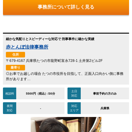
事務所について詳しく見る
細かな気配りとスピーディーな対応で 刑事事件に確かな実績
赤とんぼ法律事務所
住所
〒679-4167 兵庫県たつの市龍野町富永728-1 土井第2ビル2F
最寄り
◎お車でお越しの場合 たつの市役所を目指して、正面入口向かい側に事務
所があります…
土日
相談料
5500円（税込）/30分
事前予約の方のみ
対応
夜間
対応
-
兵庫県
対応
エリア