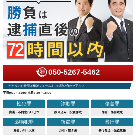
050-5267-5462
ただ今のお時間は相談フォームよりお問い合わせ下さい
平日9:30～21:00 土日9:30～18:00
性犯罪
詐欺罪
傷害罪
痴漢・不同意わいせつ
振り込み・投資詐欺
傷害・傷害致死
薬物犯罪
窃盗罪
暴行罪
覚せい剤・大麻
万引・空き巣
暴行脅迫・強盗致傷