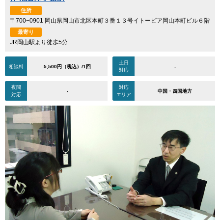
住所
〒700−0901 岡山県岡山市北区本町３番１３号イトーピア岡山本町ビル６階
最寄り
JR岡山駅より徒歩5分
土日
相談料
5,500円（税込）/1回
-
対応
夜間
対応
-
中国・四国地方
対応
エリア