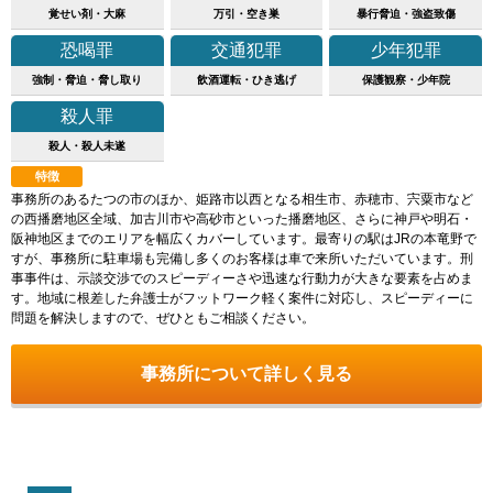
覚せい剤・大麻
万引・空き巣
暴行脅迫・強盗致傷
恐喝罪
交通犯罪
少年犯罪
強制・脅迫・脅し取り
飲酒運転・ひき逃げ
保護観察・少年院
殺人罪
殺人・殺人未遂
特徴
事務所のあるたつの市のほか、姫路市以西となる相生市、赤穂市、宍粟市など
の西播磨地区全域、加古川市や高砂市といった播磨地区、さらに神戸や明石・
阪神地区までのエリアを幅広くカバーしています。最寄りの駅はJRの本竜野で
すが、事務所に駐車場も完備し多くのお客様は車で来所いただいています。刑
事事件は、示談交渉でのスピーディーさや迅速な行動力が大きな要素を占めま
す。地域に根差した弁護士がフットワーク軽く案件に対応し、スピーディーに
問題を解決しますので、ぜひともご相談ください。
事務所について詳しく見る