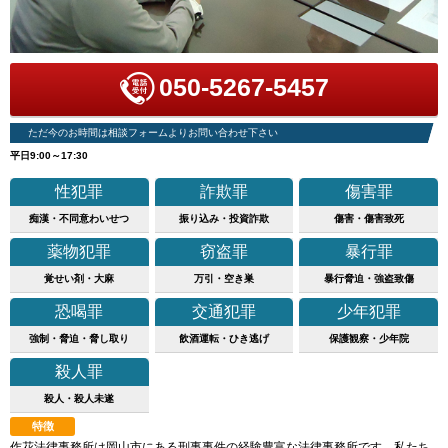
050-5267-5457
ただ今のお時間は相談フォームよりお問い合わせ下さい
平日9:00～17:30
性犯罪
詐欺罪
傷害罪
痴漢・不同意わいせつ
振り込み・投資詐欺
傷害・傷害致死
薬物犯罪
窃盗罪
暴行罪
覚せい剤・大麻
万引・空き巣
暴行脅迫・強盗致傷
恐喝罪
交通犯罪
少年犯罪
強制・脅迫・脅し取り
飲酒運転・ひき逃げ
保護観察・少年院
殺人罪
殺人・殺人未遂
特徴
作花法律事務所は岡山市にある刑事事件の経験豊富な法律事務所です。私たち