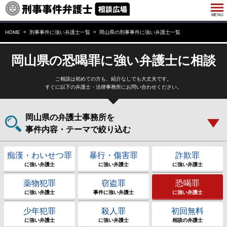
HOME
刑事事件に強い弁護士一覧
岡山県の刑事事件に強い弁護士一覧
岡山県の恐喝罪に強い弁護士に相談
ご相談は初めての方も、紹介なしでも大丈夫です。
すぐに以下の弁護士・法律事務所にお問い合わせください。
岡山県の弁護士事務所を
事件内容・テーマで絞り込む
痴漢・わいせつ罪
暴行・傷害罪
詐欺罪
に強い弁護士
に強い弁護士
に強い弁護士
薬物犯罪
窃盗罪
恐喝罪
に強い弁護士
事件に強い弁護士
に強い弁護士
少年犯罪
殺人罪
初回無料
に強い弁護士
に強い弁護士
相談の弁護士