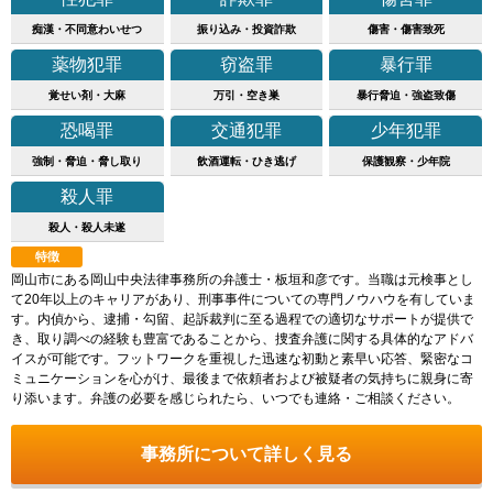
痴漢・不同意わいせつ
振り込み・投資詐欺
傷害・傷害致死
薬物犯罪
窃盗罪
暴行罪
覚せい剤・大麻
万引・空き巣
暴行脅迫・強盗致傷
恐喝罪
交通犯罪
少年犯罪
強制・脅迫・脅し取り
飲酒運転・ひき逃げ
保護観察・少年院
殺人罪
殺人・殺人未遂
特徴
岡山市にある岡山中央法律事務所の弁護士・板垣和彦です。当職は元検事とし
て20年以上のキャリアがあり、刑事事件についての専門ノウハウを有していま
す。内偵から、逮捕・勾留、起訴裁判に至る過程での適切なサポートが提供で
き、取り調べの経験も豊富であることから、捜査弁護に関する具体的なアドバ
イスが可能です。フットワークを重視した迅速な初動と素早い応答、緊密なコ
ミュニケーションを心がけ、最後まで依頼者および被疑者の気持ちに親身に寄
り添います。弁護の必要を感じられたら、いつでも連絡・ご相談ください。
事務所について詳しく見る