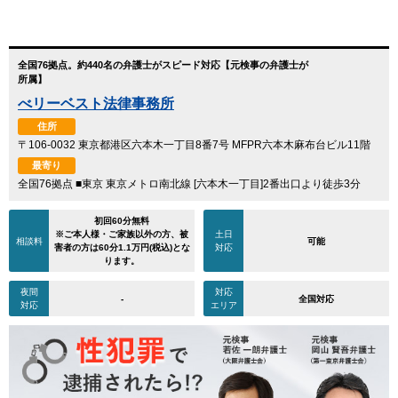
全国76拠点。約440名の弁護士がスピード対応【元検事の弁護士が
所属】
べリーベスト法律事務所
住所
〒106-0032 東京都港区六本木一丁目8番7号 MFPR六本木麻布台ビル11階
最寄り
全国76拠点 ■東京 東京メトロ南北線 [六本木一丁目]2番出口より徒歩3分
初回60分無料
※ご本人様・ご家族以外の方、被
土日
相談料
可能
害者の方は60分1.1万円(税込)とな
対応
ります。
夜間
対応
-
全国対応
対応
エリア