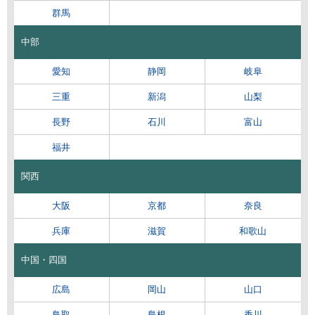
群馬
中部
愛知
静岡
岐阜
三重
新潟
山梨
長野
石川
富山
福井
関西
大阪
京都
奈良
兵庫
滋賀
和歌山
中国・四国
広島
岡山
山口
鳥取
島根
香川