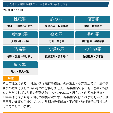
ただ今のお時間は相談フォームよりお問い合わせ下さい
平日 9:00〜17:30
性犯罪
詐欺罪
傷害罪
痴漢・不同意わいせつ
振り込み・投資詐欺
傷害・傷害致死
薬物犯罪
窃盗罪
暴行罪
覚せい剤・大麻
万引・空き巣
暴行脅迫・強盗致傷
恐喝罪
交通犯罪
少年犯罪
強制・脅迫・脅し取り
飲酒運転・ひき逃げ
保護観察・少年院
殺人罪
殺人・殺人未遂
特徴
岡山市北区にある「岡山シティ法律事務所」の弁護士・小野寛之です。法律事
務所の敷居は決して高いものではありません。当事務所でも、もっと早く相談
をいただければより良い解決方法もあったのに…と思うことが多々あります。
刑事事件は何よりも時間との勝負が鍵です。当事務所ではこれまであらゆる刑
事事件の弁護を手掛けており、早期の身柄解放・不起訴・執行猶予の獲得に向
けて尽力しています。