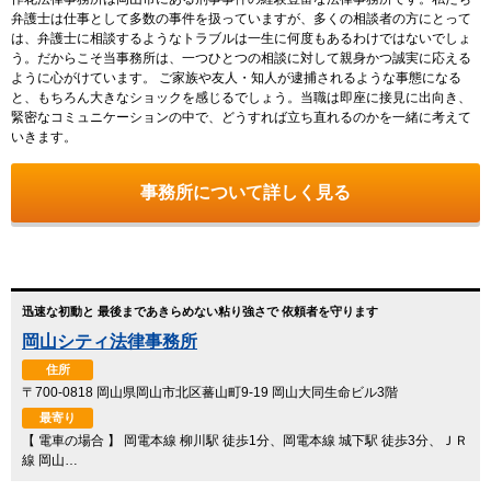
弁護士は仕事として多数の事件を扱っていますが、多くの相談者の方にとって
は、弁護士に相談するようなトラブルは一生に何度もあるわけではないでしょ
う。だからこそ当事務所は、一つひとつの相談に対して親身かつ誠実に応える
ように心がけています。 ご家族や友人・知人が逮捕されるような事態になる
と、もちろん大きなショックを感じるでしょう。当職は即座に接見に出向き、
緊密なコミュニケーションの中で、どうすれば立ち直れるのかを一緒に考えて
いきます。
事務所について詳しく見る
迅速な初動と 最後まであきらめない粘り強さで 依頼者を守ります
岡山シティ法律事務所
住所
〒700-0818 岡山県岡山市北区蕃山町9-19 岡山大同生命ビル3階
最寄り
【 電車の場合 】 岡電本線 柳川駅 徒歩1分、岡電本線 城下駅 徒歩3分、ＪＲ
線 岡山…