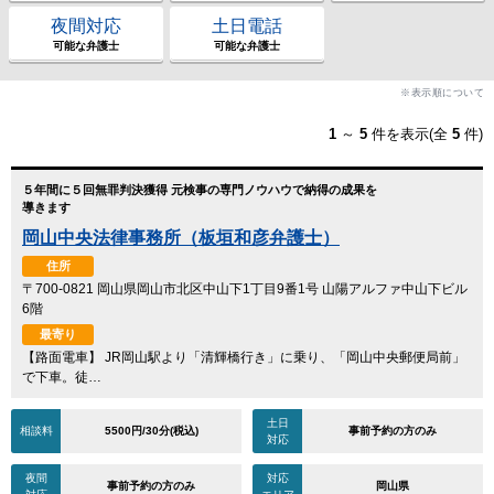
夜間対応
土日電話
可能な弁護士
可能な弁護士
※表示順について
1
～
5
件を表示(全
5
件)
５年間に５回無罪判決獲得 元検事の専門ノウハウで納得の成果を
導きます
岡山中央法律事務所（板垣和彦弁護士）
住所
〒700-0821 岡山県岡山市北区中山下1丁目9番1号 山陽アルファ中山下ビル
6階
最寄り
【路面電車】 JR岡山駅より「清輝橋行き」に乗り、「岡山中央郵便局前」
で下車。徒…
土日
相談料
5500円/30分(税込)
事前予約の方のみ
対応
夜間
対応
事前予約の方のみ
岡山県