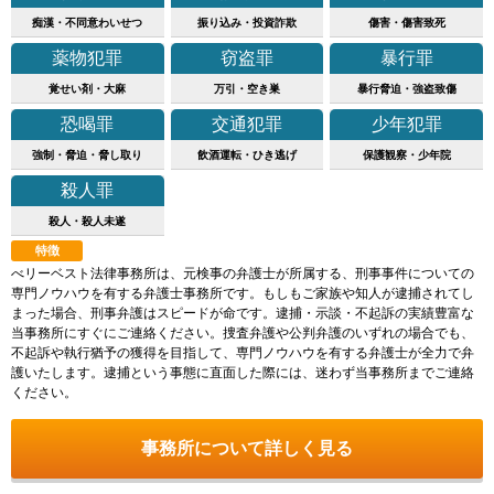
痴漢・不同意わいせつ
振り込み・投資詐欺
傷害・傷害致死
薬物犯罪
窃盗罪
暴行罪
覚せい剤・大麻
万引・空き巣
暴行脅迫・強盗致傷
恐喝罪
交通犯罪
少年犯罪
強制・脅迫・脅し取り
飲酒運転・ひき逃げ
保護観察・少年院
殺人罪
殺人・殺人未遂
特徴
べリーベスト法律事務所は、元検事の弁護士が所属する、刑事事件についての
専門ノウハウを有する弁護士事務所です。もしもご家族や知人が逮捕されてし
まった場合、刑事弁護はスピードが命です。逮捕・示談・不起訴の実績豊富な
当事務所にすぐにご連絡ください。捜査弁護や公判弁護のいずれの場合でも、
不起訴や執行猶予の獲得を目指して、専門ノウハウを有する弁護士が全力で弁
護いたします。逮捕という事態に直面した際には、迷わず当事務所までご連絡
ください。
事務所について詳しく見る