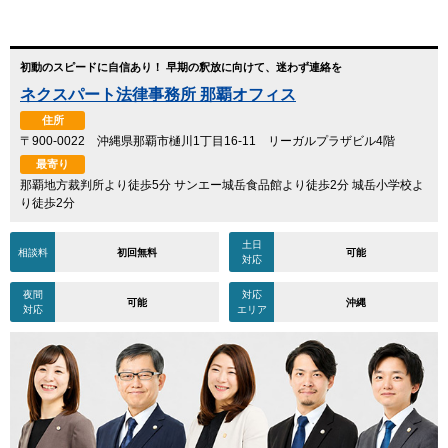
初動のスピードに自信あり！ 早期の釈放に向けて、迷わず連絡を
ネクスパート法律事務所 那覇オフィス
住所
〒900-0022 沖縄県那覇市樋川1丁目16-11 リーガルプラザビル4階
最寄り
那覇地方裁判所より徒歩5分 サンエー城岳食品館より徒歩2分 城岳小学校よ
り徒歩2分
土日
相談料
初回無料
可能
対応
夜間
対応
可能
沖縄
対応
エリア