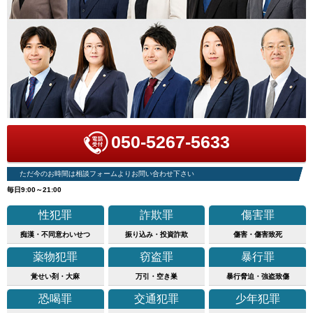
050-5267-5633
ただ今のお時間は相談フォームよりお問い合わせ下さい
毎日9:00～21:00
性犯罪
詐欺罪
傷害罪
痴漢・不同意わいせつ
振り込み・投資詐欺
傷害・傷害致死
薬物犯罪
窃盗罪
暴行罪
覚せい剤・大麻
万引・空き巣
暴行脅迫・強盗致傷
恐喝罪
交通犯罪
少年犯罪