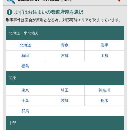
まずはお住まいの都道府県を選択
刑事事件は面会が原則となる為、対応可能エリアが決まっています。
北海道・東北地方
北海道
青森
岩手
秋田
宮城
山形
福島
関東
東京
埼玉
神奈川
千葉
茨城
栃木
群馬
中部