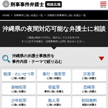
HOME
刑事事件に強い弁護士一覧
沖縄県の刑事事件に強い弁護士一覧
沖縄県の夜間対応可能な弁護士に相談
ご相談は初めての方も、紹介なしでも大丈夫です。
すぐに以下の弁護士・法律事務所にお問い合わせください。
沖縄県の弁護士事務所を
事件内容・テーマで絞り込む
痴漢・わいせつ罪
暴行・傷害罪
詐欺罪
に強い弁護士
に強い弁護士
に強い弁護士
薬物犯罪
窃盗罪
恐喝罪
に強い弁護士
事件に強い弁護士
に強い弁護士
少年犯罪
殺人罪
初回無料
に強い弁護士
に強い弁護士
相談の弁護士