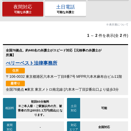
夜間対応
土日電話
可能な弁護士
可能な弁護士
※表示順について
1
～
2
件を表示(全
2
件)
全国76拠点。約440名の弁護士がスピード対応【元検事の弁護士が
所属】
べリーベスト法律事務所
住所
〒106-0032 東京都港区六本木一丁目8番7号 MFPR六本木麻布台ビル11階
最寄り
全国76拠点 ■東京 東京メトロ南北線 [六本木一丁目]2番出口より徒歩3分
初回60分無料
※ご本人様・ご家族以外の方、被
土日
相談料
可能
害者の方は60分1.1万円(税込)とな
対応
ります。
夜間
対応
-
全国対応
対応
エリア