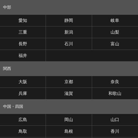
中部
愛知
静岡
岐阜
三重
新潟
山梨
長野
石川
富山
福井
関西
大阪
京都
奈良
兵庫
滋賀
和歌山
中国・四国
広島
岡山
山口
鳥取
島根
香川