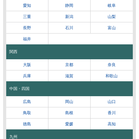
愛知
静岡
岐阜
三重
新潟
山梨
長野
石川
富山
福井
関西
大阪
京都
奈良
兵庫
滋賀
和歌山
中国・四国
広島
岡山
山口
鳥取
島根
香川
徳島
愛媛
高知
九州