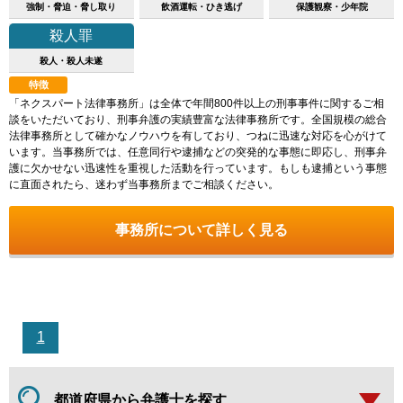
強制・脅迫・脅し取り
飲酒運転・ひき逃げ
保護観察・少年院
殺人罪
殺人・殺人未遂
特徴
「ネクスパート法律事務所」は全体で年間800件以上の刑事事件に関するご相
談をいただいており、刑事弁護の実績豊富な法律事務所です。全国規模の総合
法律事務所として確かなノウハウを有しており、つねに迅速な対応を心がけて
います。当事務所では、任意同行や逮捕などの突発的な事態に即応し、刑事弁
護に欠かせない迅速性を重視した活動を行っています。もしも逮捕という事態
に直面されたら、迷わず当事務所までご相談ください。
事務所について詳しく見る
1
都道府県から弁護士を探す