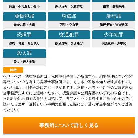
痴漢・不同意わいせつ
振り込み・投資詐欺
傷害・傷害致死
薬物犯罪
窃盗罪
暴行罪
覚せい剤・大麻
万引・空き巣
暴行脅迫・強盗致傷
恐喝罪
交通犯罪
少年犯罪
強制・脅迫・脅し取り
飲酒運転・ひき逃げ
保護観察・少年院
殺人罪
殺人・殺人未遂
特徴
べリーベスト法律事務所は、元検事の弁護士が所属する、刑事事件についての
専門ノウハウを有する弁護士事務所です。もしもご家族や知人が逮捕されてし
まった場合、刑事弁護はスピードが命です。逮捕・示談・不起訴の実績豊富な
当事務所にすぐにご連絡ください。捜査弁護や公判弁護のいずれの場合でも、
不起訴や執行猶予の獲得を目指して、専門ノウハウを有する弁護士が全力で弁
護いたします。逮捕という事態に直面した際には、迷わず当事務所までご連絡
ください。
事務所について詳しく見る