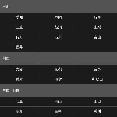
中部
愛知
静岡
岐阜
三重
新潟
山梨
長野
石川
富山
福井
関西
大阪
京都
奈良
兵庫
滋賀
和歌山
中国・四国
広島
岡山
山口
鳥取
島根
香川