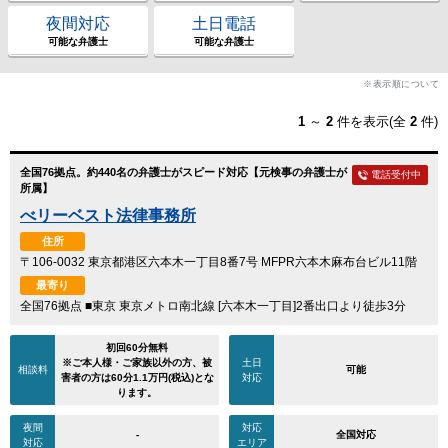
夜間対応
土日電話
可能な弁護士
可能な弁護士
※表示順について
1
～
2
件を表示(全
2
件)
全国76拠点。約440名の弁護士がスピード対応【元検事の弁護士が
電話受付中
所属】
べリーベスト法律事務所
住所
〒106-0032 東京都港区六本木一丁目8番7号 MFPR六本木麻布台ビル11階
最寄り
全国76拠点 ■東京 東京メトロ南北線 [六本木一丁目]2番出口より徒歩3分
初回60分無料
※ご本人様・ご家族以外の方、被
土日
相談料
可能
害者の方は60分1.1万円(税込)とな
対応
ります。
夜間
対応
-
全国対応
対応
エリア