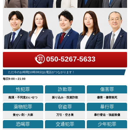
050-5267-5633
ただ今のお時間[10時38分]お電話がつながります！
毎日9:00～21:00
性犯罪
詐欺罪
傷害罪
痴漢・不同意わいせつ
振り込み・投資詐欺
傷害・傷害致死
薬物犯罪
窃盗罪
暴行罪
覚せい剤・大麻
万引・空き巣
暴行脅迫・強盗致傷
恐喝罪
交通犯罪
少年犯罪