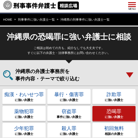
HOME
刑事事件に強い弁護士一覧
沖縄県の刑事事件に強い弁護士一覧
沖縄県の恐喝罪に強い弁護士に相談
ご相談は初めての方も、紹介なしでも大丈夫です。
すぐに以下の弁護士・法律事務所にお問い合わせください。
沖縄県の弁護士事務所を
事件内容・テーマで絞り込む
痴漢・わいせつ罪
暴行・傷害罪
詐欺罪
に強い弁護士
に強い弁護士
に強い弁護士
薬物犯罪
窃盗罪
恐喝罪
に強い弁護士
事件に強い弁護士
に強い弁護士
少年犯罪
殺人罪
初回無料
に強い弁護士
に強い弁護士
相談の弁護士