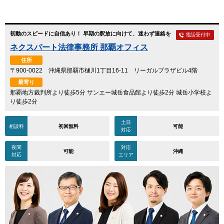
初動のスピードに自信あり！ 早期の釈放に向けて、迷わず連絡を
電話受付中
ネクスパート法律事務所 那覇オフィス
住所
〒900-0022 沖縄県那覇市樋川1丁目16-11 リーガルプラザビル4階
最寄り
那覇地方裁判所より徒歩5分 サンエー城岳食品館より徒歩2分 城岳小学校よ
り徒歩2分
土日
相談料
初回無料
可能
対応
夜間
対応
可能
沖縄
対応
エリア