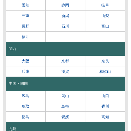
愛知
静岡
岐阜
三重
新潟
山梨
長野
石川
富山
福井
関西
大阪
京都
奈良
兵庫
滋賀
和歌山
中国・四国
広島
岡山
山口
鳥取
島根
香川
徳島
愛媛
高知
九州