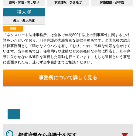
強制・脅迫・脅し取り
飲酒運転・ひき逃げ
保護観察・少年院
殺人罪
殺人・殺人未遂
特徴
「ネクスパート法律事務所」は全体で年間800件以上の刑事事件に関するご相
談をいただいており、刑事弁護の実績豊富な法律事務所です。全国規模の総合
法律事務所として確かなノウハウを有しており、つねに迅速な対応を心がけて
います。当事務所では、任意同行や逮捕などの突発的な事態に即応し、刑事弁
護に欠かせない迅速性を重視した活動を行っています。もしも逮捕という事態
に直面されたら、迷わず当事務所までご相談ください。
事務所について詳しく見る
1
都道府県から弁護士を探す