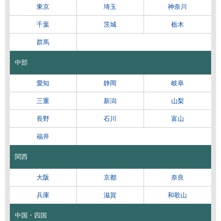
東京
埼玉
神奈川
千葉
茨城
栃木
群馬
中部
愛知
静岡
岐阜
三重
新潟
山梨
長野
石川
富山
福井
関西
大阪
京都
奈良
兵庫
滋賀
和歌山
中国・四国