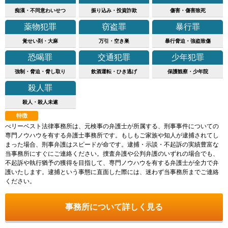
痴漢・不同意わいせつ
振り込み・投資詐欺
傷害・傷害致死
薬物犯罪
窃盗罪
暴行罪
覚せい剤・大麻
万引・空き巣
暴行脅迫・強盗致傷
恐喝罪
交通犯罪
少年犯罪
強制・脅迫・脅し取り
飲酒運転・ひき逃げ
保護観察・少年院
殺人罪
殺人・殺人未遂
特徴
べリーベスト法律事務所は、元検事の弁護士が所属する、刑事事件についての
専門ノウハウを有する弁護士事務所です。もしもご家族や知人が逮捕されてし
まった場合、刑事弁護はスピードが命です。逮捕・示談・不起訴の実績豊富な
当事務所にすぐにご連絡ください。捜査弁護や公判弁護のいずれの場合でも、
不起訴や執行猶予の獲得を目指して、専門ノウハウを有する弁護士が全力で弁
護いたします。逮捕という事態に直面した際には、迷わず当事務所までご連絡
ください。
事務所について詳しく見る