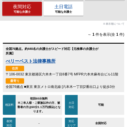
夜間対応
土日電話
可能な弁護士
可能な弁護士
※表示順について
～
1
件を表示(全
1
件)
全国76拠点。約440名の弁護士がスピード対応【元検事の弁護士が
所属】
べリーベスト法律事務所
住所
〒106-0032 東京都港区六本木一丁目8番7号 MFPR六本木麻布台ビル11階
最寄り
全国76拠点 ■東京 東京メトロ南北線 [六本木一丁目]2番出口より徒歩3分
初回60分無料
※ご本人様・ご家族以外の方、被
土日
相談料
可能
害者の方は60分1.1万円(税込)とな
対応
ります。
夜間
対応
-
全国対応
対応
エリア