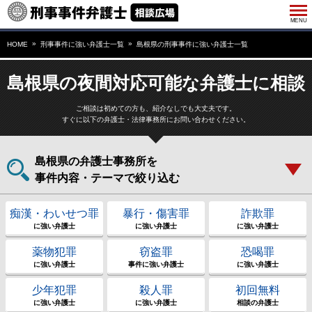
HOME
刑事事件に強い弁護士一覧
島根県の刑事事件に強い弁護士一覧
島根県の夜間対応可能な弁護士に相談
ご相談は初めての方も、紹介なしでも大丈夫です。
すぐに以下の弁護士・法律事務所にお問い合わせください。
島根県の弁護士事務所を
事件内容・テーマで絞り込む
痴漢・わいせつ罪
暴行・傷害罪
詐欺罪
に強い弁護士
に強い弁護士
に強い弁護士
薬物犯罪
窃盗罪
恐喝罪
に強い弁護士
事件に強い弁護士
に強い弁護士
少年犯罪
殺人罪
初回無料
に強い弁護士
に強い弁護士
相談の弁護士