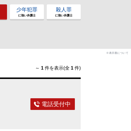
少年犯罪
殺人罪
に強い弁護士
に強い弁護士
※表示順について
～
1
件を表示(全
1
件)
電話受付中