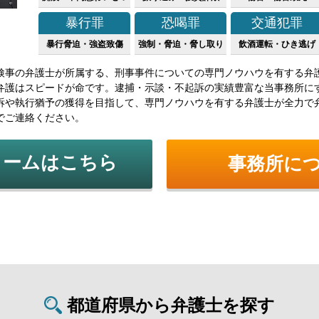
暴行罪
恐喝罪
交通犯罪
暴行脅迫・強盗致傷
強制・脅迫・脅し取り
飲酒運転・ひき逃げ
検事の弁護士が所属する、刑事事件についての専門ノウハウを有する弁
弁護はスピードが命です。逮捕・示談・不起訴の実績豊富な当事務所に
訴や執行猶予の獲得を目指して、専門ノウハウを有する弁護士が全力で
でご連絡ください。
ォームはこちら
事務所に
都道府県から弁護士を探す