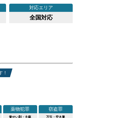
対応
エリア
全国対応
す！
薬物犯罪
窃盗罪
覚せい剤・大麻
万引・空き巣