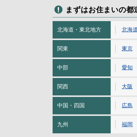
まずはお住まいの都
北海道・東北地方
北海
関東
東京
中部
愛知
関西
大阪
中国・四国
広島
九州
福岡