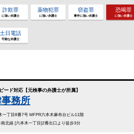
詐欺罪
薬物犯罪
窃盗罪
恐喝罪
に強い弁護士
に強い弁護士
事件に強い弁護士
に強い弁護士
土日電話
可能な弁護士
スピード対応【元検事の弁護士が所属】
律事務所
本木一丁目8番7号 MFPR六本木麻布台ビル11階
ロ南北線 [六本木一丁目]2番出口より徒歩3分