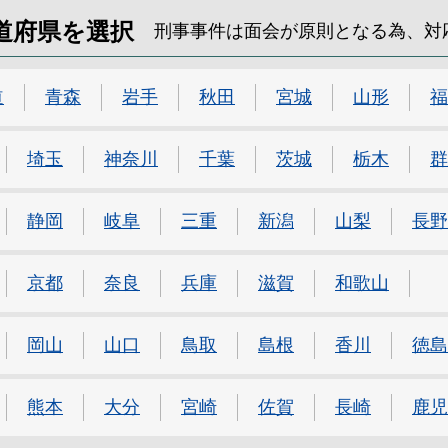
道府県を選択
刑事事件は面会が原則となる為、対
道
青森
岩手
秋田
宮城
山形
福
埼玉
神奈川
千葉
茨城
栃木
群
静岡
岐阜
三重
新潟
山梨
長野
京都
奈良
兵庫
滋賀
和歌山
岡山
山口
鳥取
島根
香川
徳島
熊本
大分
宮崎
佐賀
長崎
鹿児