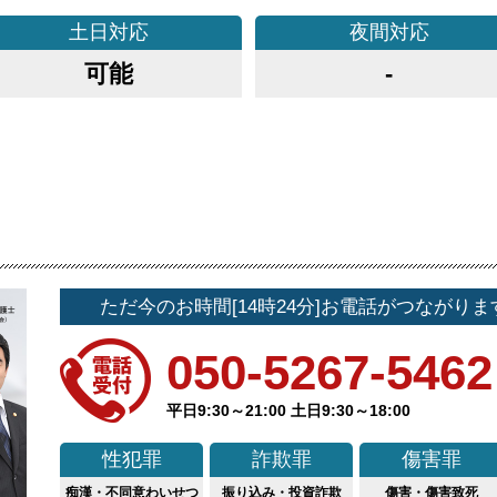
土日
対応
夜間
対応
可能
-
ただ今のお時間[14時24分]お電話がつながりま
050-5267-5462
平日9:30～21:00 土日9:30～18:00
性犯罪
詐欺罪
傷害罪
痴漢・不同意わいせつ
振り込み・投資詐欺
傷害・傷害致死