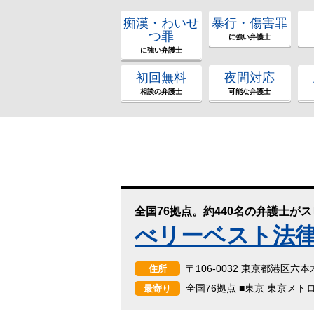
痴漢・わいせ
暴行・傷害罪
つ罪
に強い弁護士
に強い弁護士
初回無料
夜間対応
相談の弁護士
可能な弁護士
全国76拠点。約440名の弁護士が
べリーベスト法
〒106-0032 東京都港区六
住所
全国76拠点 ■東京 東京メト
最寄り