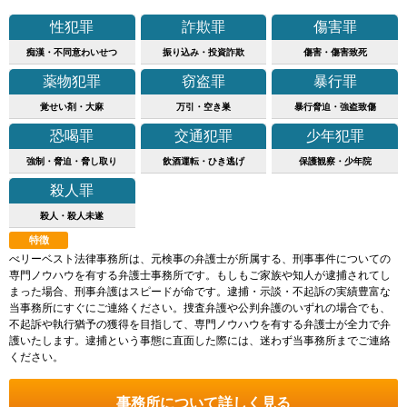
性犯罪
詐欺罪
傷害罪
痴漢・不同意わいせつ
振り込み・投資詐欺
傷害・傷害致死
薬物犯罪
窃盗罪
暴行罪
覚せい剤・大麻
万引・空き巣
暴行脅迫・強盗致傷
恐喝罪
交通犯罪
少年犯罪
強制・脅迫・脅し取り
飲酒運転・ひき逃げ
保護観察・少年院
殺人罪
殺人・殺人未遂
特徴
べリーベスト法律事務所は、元検事の弁護士が所属する、刑事事件についての
専門ノウハウを有する弁護士事務所です。もしもご家族や知人が逮捕されてし
まった場合、刑事弁護はスピードが命です。逮捕・示談・不起訴の実績豊富な
当事務所にすぐにご連絡ください。捜査弁護や公判弁護のいずれの場合でも、
不起訴や執行猶予の獲得を目指して、専門ノウハウを有する弁護士が全力で弁
護いたします。逮捕という事態に直面した際には、迷わず当事務所までご連絡
ください。
事務所について詳しく見る