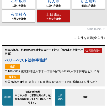
少年犯罪
殺人罪
初回無料
に強い弁護士
に強い弁護士
相談の弁護士
夜間対応
土日電話
可能な弁護士
可能な弁護士
※表示順について
～
1
件を表示(全
1
件)
全国76拠点。約440名の弁護士がスピード対応【元検事の弁護士が
電話受付中
所属】
べリーベスト法律事務所
住所
〒106-0032 東京都港区六本木一丁目8番7号 MFPR六本木麻布台ビル11階
最寄り
全国76拠点 ■東京 東京メトロ南北線 [六本木一丁目]2番出口より徒歩3分
初回60分無料
※ご本人様・ご家族以外の方、被
土日
相談料
可能
害者の方は60分1.1万円(税込)とな
対応
ります。