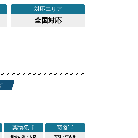
対応
エリア
全国対応
す！
薬物犯罪
窃盗罪
覚せい剤・大麻
万引・空き巣