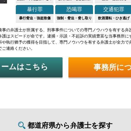
暴行罪
恐喝罪
交通犯罪
暴行脅迫・強盗致傷
強制・脅迫・脅し取り
飲酒運転・ひき逃げ
検事の弁護士が所属する、刑事事件についての専門ノウハウを有する弁
弁護はスピードが命です。逮捕・示談・不起訴の実績豊富な当事務所に
訴や執行猶予の獲得を目指して、専門ノウハウを有する弁護士が全力で
でご連絡ください。
ォームはこちら
事務所に
都道府県から弁護士を探す