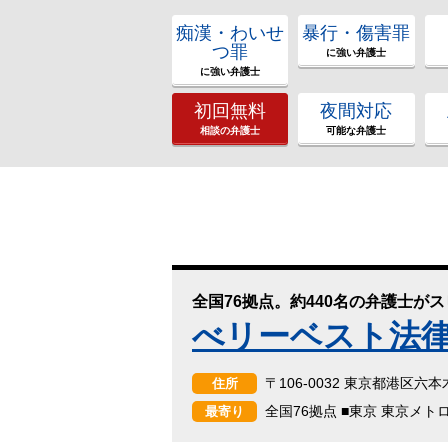
痴漢・わいせ
暴行・傷害罪
つ罪
に強い弁護士
に強い弁護士
初回無料
夜間対応
相談の弁護士
可能な弁護士
全国76拠点。約440名の弁護士が
べリーベスト法
〒106-0032 東京都港区六
住所
全国76拠点 ■東京 東京メト
最寄り