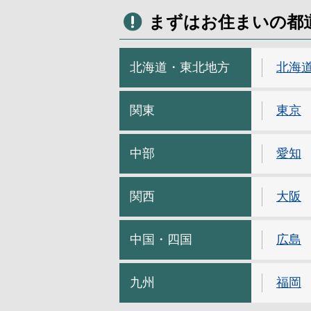
まずはお住まいの都
北海道・東北地方
北海
関東
東京
中部
愛知
関西
大阪
中国・四国
広島
九州
福岡