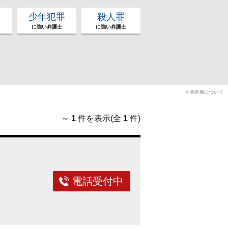
少年犯罪
殺人罪
に強い弁護士
に強い弁護士
※表示順について
～
1
件を表示(全
1
件)
電話受付中