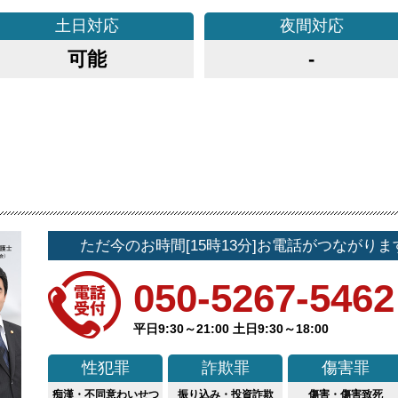
土日
対応
夜間
対応
可能
-
ただ今のお時間[15時13分]お電話がつながりま
050-5267-5462
平日9:30～21:00 土日9:30～18:00
性犯罪
詐欺罪
傷害罪
痴漢・不同意わいせつ
振り込み・投資詐欺
傷害・傷害致死