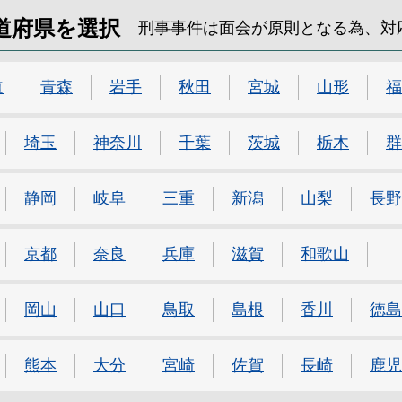
道府県を選択
刑事事件は面会が原則となる為、対
道
青森
岩手
秋田
宮城
山形
福
埼玉
神奈川
千葉
茨城
栃木
群
静岡
岐阜
三重
新潟
山梨
長野
京都
奈良
兵庫
滋賀
和歌山
岡山
山口
鳥取
島根
香川
徳島
熊本
大分
宮崎
佐賀
長崎
鹿児