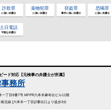
詐欺罪
薬物犯罪
窃盗罪
恐喝罪
に強い弁護士
に強い弁護士
事件に強い弁護士
に強い弁護士
土日電話
可能な弁護士
スピード対応【元検事の弁護士が所属】
律事務所
本木一丁目8番7号 MFPR六本木麻布台ビル11階
ロ南北線 [六本木一丁目]2番出口より徒歩3分