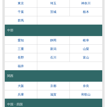
東京
埼玉
神奈川
千葉
茨城
栃木
群馬
中部
愛知
静岡
岐阜
三重
新潟
山梨
長野
石川
富山
福井
関西
大阪
京都
奈良
兵庫
滋賀
和歌山
中国・四国