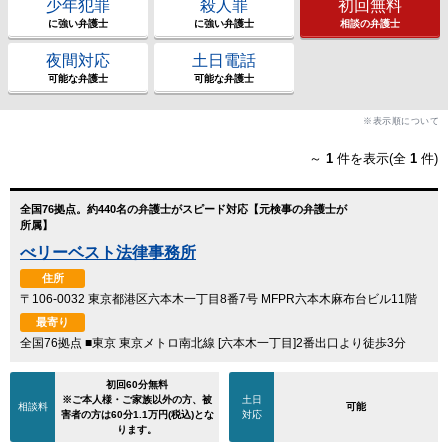
少年犯罪
殺人罪
初回無料
に強い弁護士
に強い弁護士
相談の弁護士
夜間対応
土日電話
可能な弁護士
可能な弁護士
※表示順について
～
1
件を表示(全
1
件)
全国76拠点。約440名の弁護士がスピード対応【元検事の弁護士が
所属】
べリーベスト法律事務所
住所
〒106-0032 東京都港区六本木一丁目8番7号 MFPR六本木麻布台ビル11階
最寄り
全国76拠点 ■東京 東京メトロ南北線 [六本木一丁目]2番出口より徒歩3分
初回60分無料
※ご本人様・ご家族以外の方、被
土日
相談料
可能
害者の方は60分1.1万円(税込)とな
対応
ります。