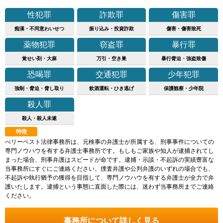
性犯罪
詐欺罪
傷害罪
痴漢・不同意わいせつ
振り込み・投資詐欺
傷害・傷害致死
薬物犯罪
窃盗罪
暴行罪
覚せい剤・大麻
万引・空き巣
暴行脅迫・強盗致傷
恐喝罪
交通犯罪
少年犯罪
強制・脅迫・脅し取り
飲酒運転・ひき逃げ
保護観察・少年院
殺人罪
殺人・殺人未遂
特徴
べリーベスト法律事務所は、元検事の弁護士が所属する、刑事事件についての
専門ノウハウを有する弁護士事務所です。もしもご家族や知人が逮捕されてし
まった場合、刑事弁護はスピードが命です。逮捕・示談・不起訴の実績豊富な
当事務所にすぐにご連絡ください。捜査弁護や公判弁護のいずれの場合でも、
不起訴や執行猶予の獲得を目指して、専門ノウハウを有する弁護士が全力で弁
護いたします。逮捕という事態に直面した際には、迷わず当事務所までご連絡
ください。
事務所について詳しく見る