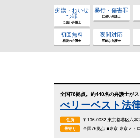
痴漢・わいせ
暴行・傷害罪
つ罪
に強い弁護士
に強い弁護士
初回無料
夜間対応
相談の弁護士
可能な弁護士
全国76拠点。約440名の弁護士が
べリーベスト法
〒106-0032 東京都港区六
住所
全国76拠点 ■東京 東京メト
最寄り