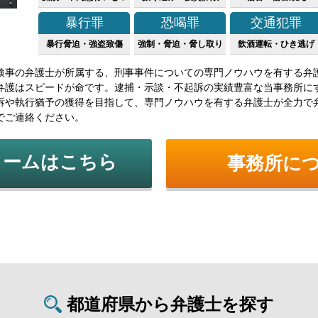
暴行罪
恐喝罪
交通犯罪
暴行脅迫・強盗致傷
強制・脅迫・脅し取り
飲酒運転・ひき逃げ
検事の弁護士が所属する、刑事事件についての専門ノウハウを有する弁
弁護はスピードが命です。逮捕・示談・不起訴の実績豊富な当事務所に
訴や執行猶予の獲得を目指して、専門ノウハウを有する弁護士が全力で
でご連絡ください。
ォームはこちら
事務所に
都道府県から弁護士を探す