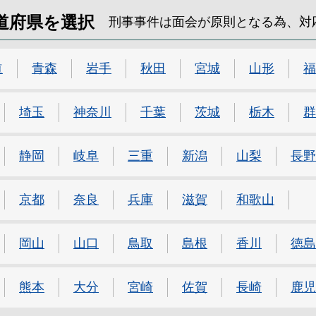
道府県を選択
刑事事件は面会が原則となる為、対
道
青森
岩手
秋田
宮城
山形
福
埼玉
神奈川
千葉
茨城
栃木
群
静岡
岐阜
三重
新潟
山梨
長野
京都
奈良
兵庫
滋賀
和歌山
岡山
山口
鳥取
島根
香川
徳島
熊本
大分
宮崎
佐賀
長崎
鹿児