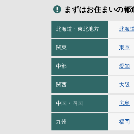
まずはお住まいの都
北海道・東北地方
北海
関東
東京
中部
愛知
関西
大阪
中国・四国
広島
九州
福岡