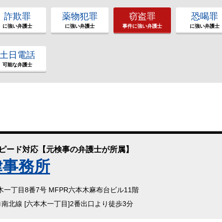
詐欺罪
薬物犯罪
窃盗罪
恐喝罪
に強い弁護士
に強い弁護士
事件に強い弁護士
に強い弁護士
土日電話
可能な弁護士
スピード対応【元検事の弁護士が所属】
律事務所
本木一丁目8番7号 MFPR六本木麻布台ビル11階
ロ南北線 [六本木一丁目]2番出口より徒歩3分