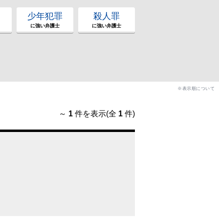
少年犯罪
殺人罪
に強い弁護士
に強い弁護士
※表示順について
～
1
件を表示(全
1
件)