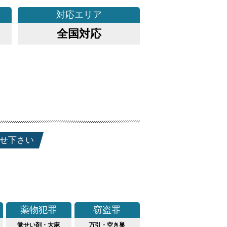
対応
エリア
全国対応
せ下さい
薬物犯罪
窃盗罪
覚せい剤・大麻
万引・空き巣