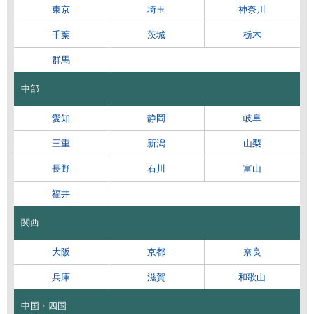
東京
埼玉
神奈川
千葉
茨城
栃木
群馬
中部
愛知
静岡
岐阜
三重
新潟
山梨
長野
石川
富山
福井
関西
大阪
京都
奈良
兵庫
滋賀
和歌山
中国・四国