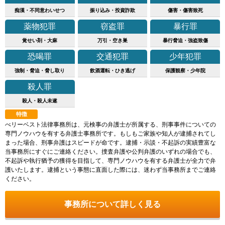
痴漢・不同意わいせつ
振り込み・投資詐欺
傷害・傷害致死
薬物犯罪
窃盗罪
暴行罪
覚せい剤・大麻
万引・空き巣
暴行脅迫・強盗致傷
恐喝罪
交通犯罪
少年犯罪
強制・脅迫・脅し取り
飲酒運転・ひき逃げ
保護観察・少年院
殺人罪
殺人・殺人未遂
特徴
べリーベスト法律事務所は、元検事の弁護士が所属する、刑事事件についての
専門ノウハウを有する弁護士事務所です。もしもご家族や知人が逮捕されてし
まった場合、刑事弁護はスピードが命です。逮捕・示談・不起訴の実績豊富な
当事務所にすぐにご連絡ください。捜査弁護や公判弁護のいずれの場合でも、
不起訴や執行猶予の獲得を目指して、専門ノウハウを有する弁護士が全力で弁
護いたします。逮捕という事態に直面した際には、迷わず当事務所までご連絡
ください。
事務所について詳しく見る