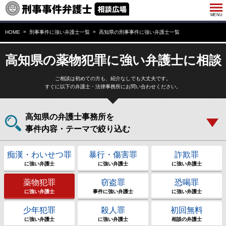
HOME
刑事事件に強い弁護士一覧
高知県の刑事事件に強い弁護士一覧
高知県の薬物犯罪に強い弁護士に相談
ご相談は初めての方も、紹介なしでも大丈夫です。
すぐに以下の弁護士・法律事務所にお問い合わせください。
高知県の弁護士事務所を
事件内容・テーマで絞り込む
痴漢・わいせつ罪
暴行・傷害罪
詐欺罪
に強い弁護士
に強い弁護士
に強い弁護士
薬物犯罪
窃盗罪
恐喝罪
に強い弁護士
事件に強い弁護士
に強い弁護士
少年犯罪
殺人罪
初回無料
に強い弁護士
に強い弁護士
相談の弁護士