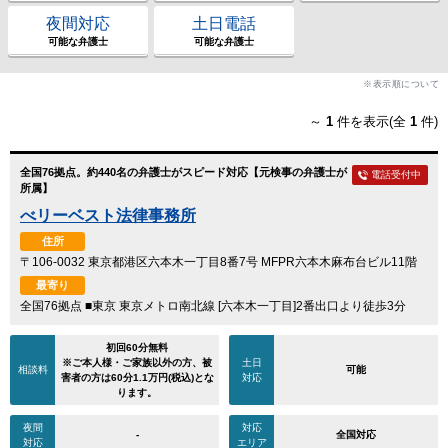
夜間対応
土日電話
可能な弁護士
可能な弁護士
※表示順について
～
1
件を表示(全
1
件)
全国76拠点。約440名の弁護士がスピード対応【元検事の弁護士が
電話受付中
所属】
べリーベスト法律事務所
住所
〒106-0032 東京都港区六本木一丁目8番7号 MFPR六本木麻布台ビル11階
最寄り
全国76拠点 ■東京 東京メトロ南北線 [六本木一丁目]2番出口より徒歩3分
初回60分無料
※ご本人様・ご家族以外の方、被
土日
相談料
可能
害者の方は60分1.1万円(税込)とな
対応
ります。
夜間
対応
-
全国対応
対応
エリア