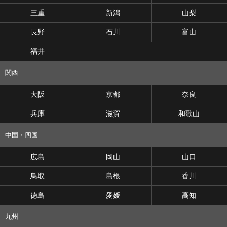
三重
新潟
山梨
長野
石川
富山
福井
関西
大阪
京都
奈良
兵庫
滋賀
和歌山
中国・四国
広島
岡山
山口
鳥取
島根
香川
徳島
愛媛
高知
九州