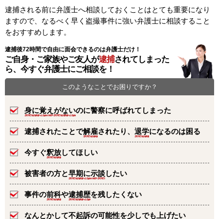
逮捕される前に弁護士へ相談しておくことはとても重要になり
ますので、なるべく早く盗撮事件に強い弁護士に相談すること
をおすすめします。
逮捕後72時間で自由に面会できるのは弁護士だけ！
ご自身・ご家族やご友人が
逮捕
されてしまった
ら、今すぐ弁護士にご相談を！
このようなことでお困りですか？
身に覚えがない
のに警察に呼ばれてしまった
逮捕されたことで
解雇
されたり、
退学
になるのは困る
今すぐ
釈放
してほしい
被害者の方と
早期に示談
したい
事件の
前科
や
逮捕歴
を残したくない
なんとかして
不起訴の可能性
を少しでも上げたい