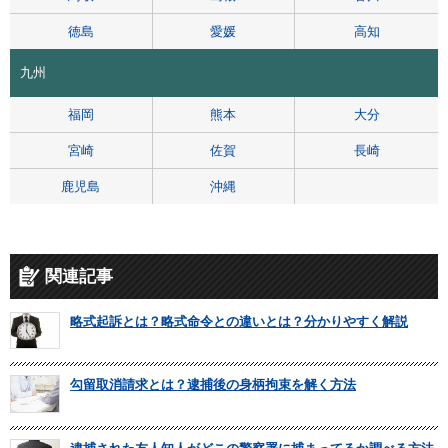
徳島
愛媛
高知
九州
福岡
熊本
大分
宮崎
佐賀
長崎
鹿児島
沖縄
関連記事
略式起訴とは？略式命令との違いとは？分かりやすく解説
勾留取消請求とは？逮捕後の身柄拘束を解く方法