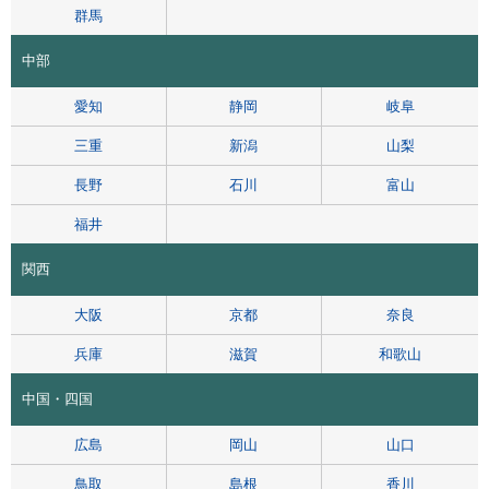
群馬
中部
愛知
静岡
岐阜
三重
新潟
山梨
長野
石川
富山
福井
関西
大阪
京都
奈良
兵庫
滋賀
和歌山
中国・四国
広島
岡山
山口
鳥取
島根
香川