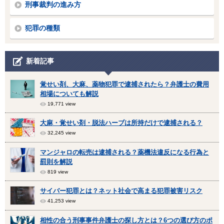
刑事裁判の進み方
犯罪の種類
新着記事
覚せい剤、大麻、薬物犯罪で逮捕されたら？弁護士の費用
相場についても解説
19,771 view
大麻・覚せい剤・脱法ハーブは所持だけで逮捕される？
32,245 view
マンジャロの転売は逮捕される？薬機法違反になる行為と
罰則を解説
819 view
サイバー犯罪とは？ネット社会で高まる犯罪被害リスク
41,253 view
相性の合う刑事事件弁護士の探し方とは？6つの選び方のポ