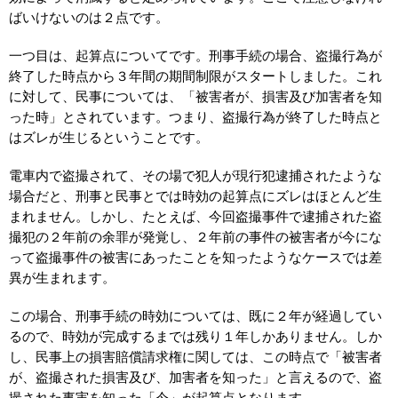
ばいけないのは２点です。
一つ目は、起算点についてです。刑事手続の場合、盗撮行為が
終了した時点から３年間の期間制限がスタートしました。これ
に対して、民事については、「被害者が、損害及び加害者を知
った時」とされています。つまり、盗撮行為が終了した時点と
はズレが生じるということです。
電車内で盗撮されて、その場で犯人が現行犯逮捕されたような
場合だと、刑事と民事とでは時効の起算点にズレはほとんど生
まれません。しかし、たとえば、今回盗撮事件で逮捕された盗
撮犯の２年前の余罪が発覚し、２年前の事件の被害者が今にな
って盗撮事件の被害にあったことを知ったようなケースでは差
異が生まれます。
この場合、刑事手続の時効については、既に２年が経過してい
るので、時効が完成するまでは残り１年しかありません。しか
し、民事上の損害賠償請求権に関しては、この時点で「被害者
が、盗撮された損害及び、加害者を知った」と言えるので、盗
撮された事実を知った「今」が起算点となります。