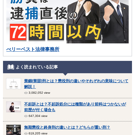
べリーベスト法律事務所
よく読まれている記事
禁錮(禁固)刑とは？懲役刑の違いやそれぞれの意味について
解説！
3,082,052 view
不起訴とは？不起訴処分には種類があり前科はつかないが
前歴が付く場合も
647,304 view
無期懲役と終身刑の違いとは？どちらが重い刑？
619,205 view