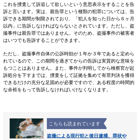
これを捜査して訴追して欲しいという意思表示をすることを告
訴と言います。実は、親告罪という種類の犯罪については、告
訴できる期間が制限されており、「犯人を知った日から６ヶ月
以内」に告訴しなければならないとされています。ただし、盗
撮事件は親告罪ではありません。そのため、盗撮事件の被害者
はいつでも告訴することができます。
ただし、盗撮事件自体の公訴時効が１年か３年であると定めら
れているので、この期間を過ぎてからの告訴は実質的な意味を
もつことはありません。また、事件が判明してから検察官が起
訴処分を下すまでは、捜査をして証拠を集めて有罪判決を獲得
できるだけの充分な足固めが必要ですので、ある程度の時間的
な余裕をもって告訴しなければいけなくなります。
こちらも読まれています
盗撮による現行犯と後日逮捕、罪状や