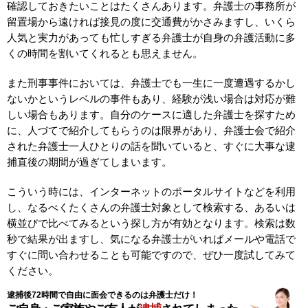
確認しておきたいことはたくさんあります。弁護士の事務所が
留置場から遠ければ接見の度に交通費がかさみますし、いくら
人気と実力があっても忙しすぎる弁護士が自身の弁護活動に多
くの時間を割いてくれるとも思えません。
また刑事事件においては、弁護士でも一生に一度遭遇するかし
ないかというレベルの事件もあり、経験が浅い場合は対応が難
しい場合もあります。自分のケースに適した弁護士を探すため
に、人づてで紹介してもらうのは限界があり、弁護士会で紹介
された弁護士一人ひとりの話を聞いていると、すぐに大事な逮
捕直後の期間が過ぎてしまいます。
こういう時には、インターネットのポータルサイトなどを利用
し、なるべくたくさんの弁護士対象として検索する、あるいは
横並びで比べてみるという探し方が有効となります。検索は数
秒で結果が出ますし、気になる弁護士がいればメールや電話で
すぐに問い合わせることも可能ですので、ぜひ一度試してみて
ください。
逮捕後72時間で自由に面会できるのは弁護士だけ！