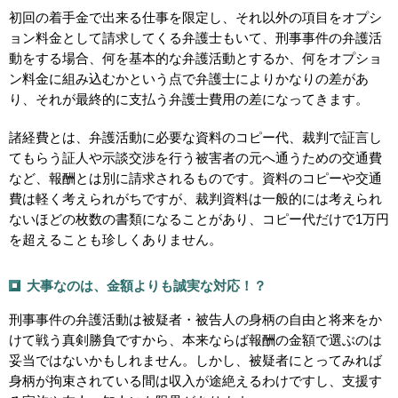
初回の着手金で出来る仕事を限定し、それ以外の項目をオプシ
ョン料金として請求してくる弁護士もいて、刑事事件の弁護活
動をする場合、何を基本的な弁護活動とするか、何をオプショ
ン料金に組み込むかという点で弁護士によりかなりの差があ
り、それが最終的に支払う弁護士費用の差になってきます。
諸経費とは、弁護活動に必要な資料のコピー代、裁判で証言し
てもらう証人や示談交渉を行う被害者の元へ通うための交通費
など、報酬とは別に請求されるものです。資料のコピーや交通
費は軽く考えられがちですが、裁判資料は一般的には考えられ
ないほどの枚数の書類になることがあり、コピー代だけで1万円
を超えることも珍しくありません。
大事なのは、金額よりも誠実な対応！？
刑事事件の弁護活動は被疑者・被告人の身柄の自由と将来をか
けて戦う真剣勝負ですから、本来ならば報酬の金額で選ぶのは
妥当ではないかもしれません。しかし、被疑者にとってみれば
身柄が拘束されている間は収入が途絶えるわけですし、支援す