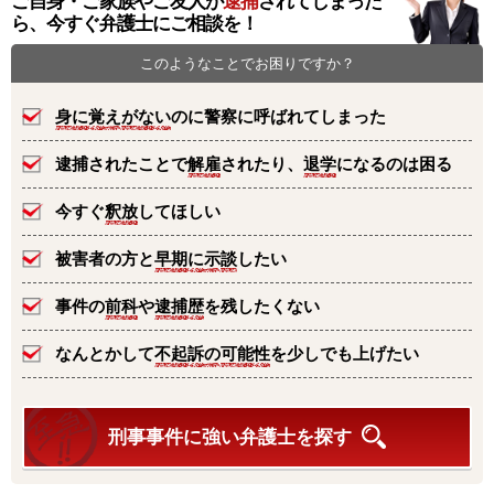
ご自身・ご家族やご友人が
逮捕
されてしまった
ら、今すぐ弁護士にご相談を！
このようなことでお困りですか？
身に覚えがない
のに警察に呼ばれてしまった
逮捕されたことで
解雇
されたり、
退学
になるのは困る
今すぐ
釈放
してほしい
被害者の方と
早期に示談
したい
事件の
前科
や
逮捕歴
を残したくない
なんとかして
不起訴の可能性
を少しでも上げたい
刑事事件に強い弁護士を探す