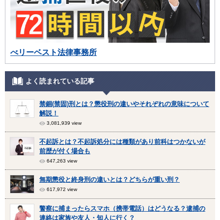
べリーベスト法律事務所
よく読まれている記事
禁錮(禁固)刑とは？懲役刑の違いやそれぞれの意味について
解説！
3,081,939 view
不起訴とは？不起訴処分には種類があり前科はつかないが
前歴が付く場合も
647,263 view
無期懲役と終身刑の違いとは？どちらが重い刑？
617,972 view
警察に捕まったらスマホ（携帯電話）はどうなる？逮捕の
連絡は家族や友人・知人に行く？