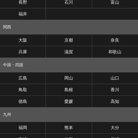
長野
石川
富山
福井
関西
大阪
京都
奈良
兵庫
滋賀
和歌山
中国・四国
広島
岡山
山口
鳥取
島根
香川
徳島
愛媛
高知
九州
福岡
熊本
大分