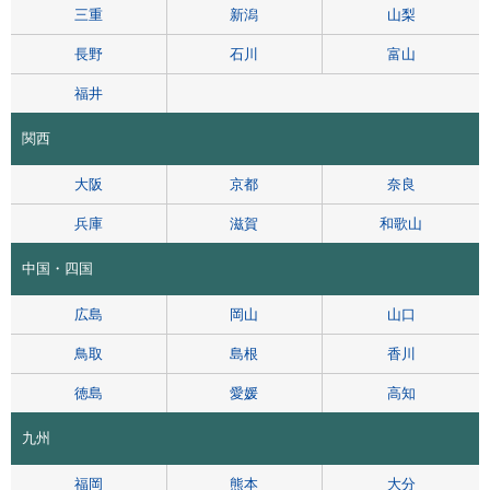
三重
新潟
山梨
長野
石川
富山
福井
関西
大阪
京都
奈良
兵庫
滋賀
和歌山
中国・四国
広島
岡山
山口
鳥取
島根
香川
徳島
愛媛
高知
九州
福岡
熊本
大分