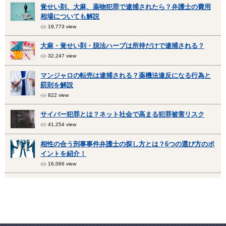
覚せい剤、大麻、薬物犯罪で逮捕されたら？弁護士の費用
相場についても解説
19,773 view
大麻・覚せい剤・脱法ハーブは所持だけで逮捕される？
32,247 view
マンジャロの転売は逮捕される？薬機法違反になる行為と
罰則を解説
822 view
サイバー犯罪とは？ネット社会で高まる犯罪被害リスク
41,254 view
相性の合う刑事事件弁護士の探し方とは？6つの選び方のポ
イントを紹介！
16,066 view