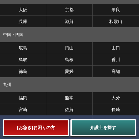
大阪
京都
奈良
兵庫
滋賀
和歌山
中国・四国
広島
岡山
山口
鳥取
島根
香川
徳島
愛媛
高知
九州
福岡
熊本
大分
宮崎
佐賀
長崎
鹿児島
沖縄
[
お急ぎ
]お困りの方
弁護士を探す
HOME