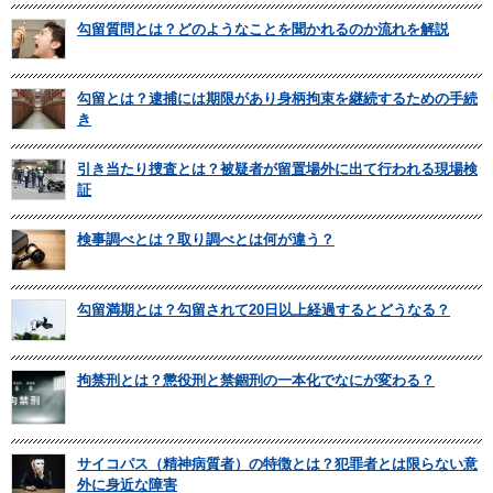
勾留質問とは？どのようなことを聞かれるのか流れを解説
勾留とは？逮捕には期限があり身柄拘束を継続するための手続
き
引き当たり捜査とは？被疑者が留置場外に出て行われる現場検
証
検事調べとは？取り調べとは何が違う？
勾留満期とは？勾留されて20日以上経過するとどうなる？
拘禁刑とは？懲役刑と禁錮刑の一本化でなにが変わる？
サイコパス（精神病質者）の特徴とは？犯罪者とは限らない意
外に身近な障害