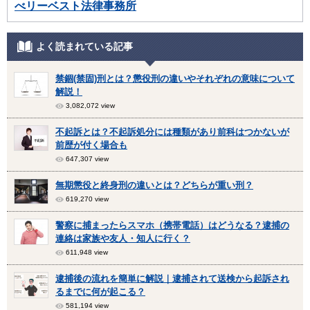
べリーベスト法律事務所
よく読まれている記事
禁錮(禁固)刑とは？懲役刑の違いやそれぞれの意味について
解説！
3,082,072 view
不起訴とは？不起訴処分には種類があり前科はつかないが
前歴が付く場合も
647,307 view
無期懲役と終身刑の違いとは？どちらが重い刑？
619,270 view
警察に捕まったらスマホ（携帯電話）はどうなる？逮捕の
連絡は家族や友人・知人に行く？
611,948 view
逮捕後の流れを簡単に解説｜逮捕されて送検から起訴され
るまでに何が起こる？
581,194 view