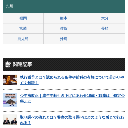
九州
福岡
熊本
大分
宮崎
佐賀
長崎
鹿児島
沖縄
関連記事
執行猶予とは？認められる条件や前科の有無について分かりや
すく解説！
少年法改正｜成年年齢引き下げにあわせ18歳・19歳は「特定少
年」に
取り調べの流れとは？警察の取り調べはどのような感じで行わ
れる？