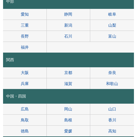
中部
愛知
静岡
岐阜
三重
新潟
山梨
長野
石川
富山
福井
関西
大阪
京都
奈良
兵庫
滋賀
和歌山
中国・四国
広島
岡山
山口
鳥取
島根
香川
徳島
愛媛
高知