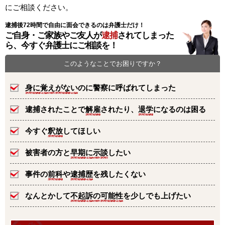
にご相談ください。
逮捕後72時間で自由に面会できるのは弁護士だけ！
ご自身・ご家族やご友人が
逮捕
されてしまった
ら、今すぐ弁護士にご相談を！
このようなことでお困りですか？
身に覚えがない
のに警察に呼ばれてしまった
逮捕されたことで
解雇
されたり、
退学
になるのは困る
今すぐ
釈放
してほしい
被害者の方と
早期に示談
したい
事件の
前科
や
逮捕歴
を残したくない
なんとかして
不起訴の可能性
を少しでも上げたい