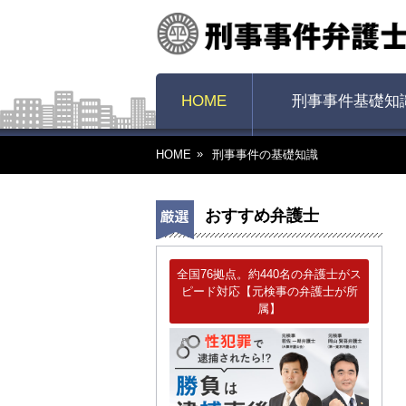
HOME
刑事事件基礎知
HOME
刑事事件の基礎知識
おすすめ弁護士
全国76拠点。約440名の弁護士がス
ピード対応【元検事の弁護士が所
属】