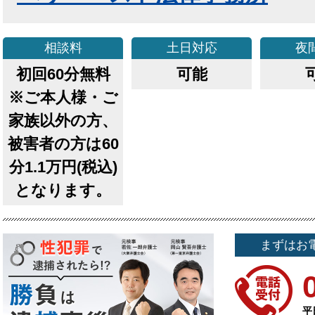
相談料
土日
対応
夜
初回60分無料
可能
※ご本人様・ご
家族以外の方、
被害者の方は60
分1.1万円(税込)
となります。
まずはお
平