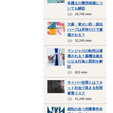
弁護士の費用相場につ
いても解説
19,749 view
大麻・覚せい剤・脱法
ハーブは所持だけで逮
捕される？
32,240 view
マンジャロの転売は逮
捕される？薬機法違反
になる行為と罰則を解
説
810 view
サイバー犯罪とは？ネ
ット社会で高まる犯罪
被害リスク
41,246 view
相性の合う刑事事件弁