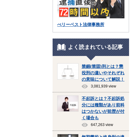
べリーベスト法律事務所
よく読まれている記事
禁錮(禁固)刑とは？懲
役刑の違いやそれぞれ
の意味について解説！
3,081,939 view
不起訴とは？不起訴処
分には種類があり前科
はつかないが前歴が付
く場合も
647,263 view