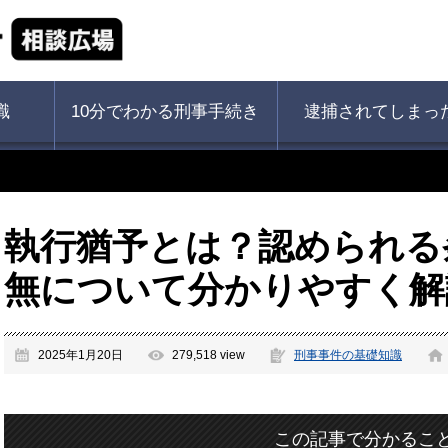
識
10分でわかる刑事手続き
逮捕されてしまっ
執行猶予とは？認められる
無について分かりやすく解
2025年1月20日
279,518 view
刑事事件の基礎知識
この記事で分かるこ