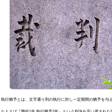
執行猶予とは、文字通り刑の執行に対し一定期間の猶予を与
たとえば『懲役1年 執行猶予2年』という判決を言い渡された