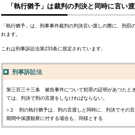
「執行猶予」は裁判の判決と同時に言い
「執行猶予」は、刑事事件裁判の判決言い渡しの際に、刑罰
れます。
これは刑事訴訟法第233条に規定されています。
刑事訴訟法
第三百三十三条 被告事件について犯罪の証明があつたと
ては、判決で刑の言渡をしなければならない。
○２ 刑の執行猶予は、刑の言渡しと同時に、判決でその
期間中保護観察に付する場合も、同様とする