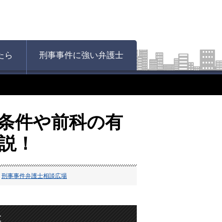
たら
刑事事件に強い弁護士
条件や前科の有
説！
刑事事件弁護士相談広場
と