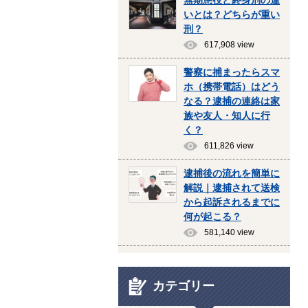
無期懲役と終身刑の違
いとは？どちらが重い
刑？
617,908 view
警察に捕まったらスマ
ホ（携帯電話）はどう
なる？逮捕の連絡は家
族や友人・知人に行
く？
611,826 view
逮捕後の流れを簡単に
解説｜逮捕されて送検
から起訴されるまでに
何が起こる？
581,140 view
カテゴリー