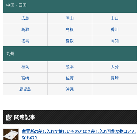
中国・四国
広島
岡山
山口
鳥取
島根
香川
徳島
愛媛
高知
九州
福岡
熊本
大分
宮崎
佐賀
長崎
鹿児島
沖縄
関連記事
留置所の差し入れで嬉しいものとは？差し入れ可能な物はどん
なもの？