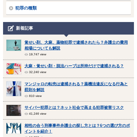
犯罪の種類
新着記事
覚せい剤、大麻、薬物犯罪で逮捕されたら？弁護士の費用
相場についても解説
19,747 view
大麻・覚せい剤・脱法ハーブは所持だけで逮捕される？
32,240 view
マンジャロの転売は逮捕される？薬機法違反になる行為と
罰則を解説
810 view
サイバー犯罪とは？ネット社会で高まる犯罪被害リスク
41,246 view
相性の合う刑事事件弁護士の探し方とは？6つの選び方のポ
イントを紹介！