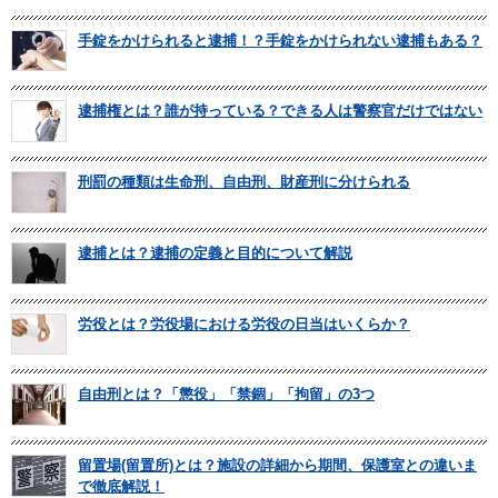
手錠をかけられると逮捕！？手錠をかけられない逮捕もある？
逮捕権とは？誰が持っている？できる人は警察官だけではない
刑罰の種類は生命刑、自由刑、財産刑に分けられる
逮捕とは？逮捕の定義と目的について解説
労役とは？労役場における労役の日当はいくらか？
自由刑とは？「懲役」「禁錮」「拘留」の3つ
留置場(留置所)とは？施設の詳細から期間、保護室との違いま
で徹底解説！