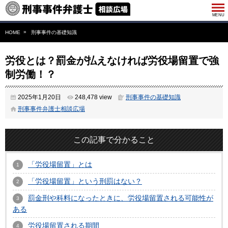
HOME
刑事事件の基礎知識
労役とは？罰金が払えなければ労役場留置で強
制労働！？
2025年1月20日
248,478 view
刑事事件の基礎知識
刑事事件弁護士相談広場
この記事で分かること
「労役場留置」とは
「労役場留置」という刑罰はない？
罰金刑や科料になったときに、労役場留置される可能性が
ある
労役場留置される期間