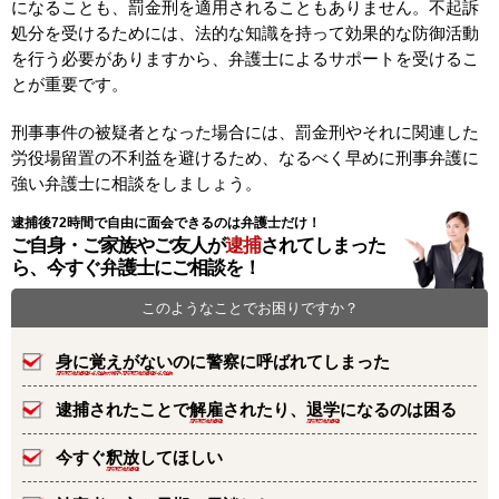
になることも、罰金刑を適用されることもありません。不起訴
処分を受けるためには、法的な知識を持って効果的な防御活動
を行う必要がありますから、弁護士によるサポートを受けるこ
とが重要です。
刑事事件の被疑者となった場合には、罰金刑やそれに関連した
労役場留置の不利益を避けるため、なるべく早めに刑事弁護に
強い弁護士に相談をしましょう。
逮捕後72時間で自由に面会できるのは弁護士だけ！
ご自身・ご家族やご友人が
逮捕
されてしまった
ら、今すぐ弁護士にご相談を！
このようなことでお困りですか？
身に覚えがない
のに警察に呼ばれてしまった
逮捕されたことで
解雇
されたり、
退学
になるのは困る
今すぐ
釈放
してほしい