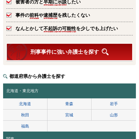
被害者の方と
早期に示談
したい
事件の
前科
や
逮捕歴
を残したくない
なんとかして
不起訴の可能性
を少しでも上げたい
刑事事件に強い弁護士を探す
都道府県から弁護士を探す
北海道・東北地方
北海道
青森
岩手
秋田
宮城
山形
福島
関東