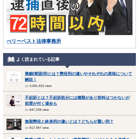
べリーベスト法律事務所
よく読まれている記事
禁錮(禁固)刑とは？懲役刑の違いやそれぞれの意味について
解説！
3,081,922 view
不起訴とは？不起訴処分には種類があり前科はつかないが
前歴が付く場合も
647,258 view
無期懲役と終身刑の違いとは？どちらが重い刑？
617,567 view