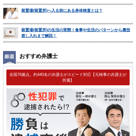
留置場(留置所)へ入る前にある身体検査とは？
留置場(留置所)の生活の実態！食事や生活のパターンから裏技
差し入れまで解説！
おすすめ弁護士
全国76拠点。約440名の弁護士がスピード対応【元検事の弁護士が
所属】