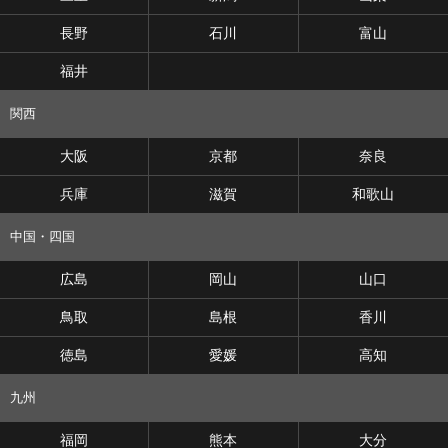
長野
石川
富山
福井
関西
大阪
京都
奈良
兵庫
滋賀
和歌山
中国・四国
広島
岡山
山口
鳥取
島根
香川
徳島
愛媛
高知
九州
福岡
熊本
大分