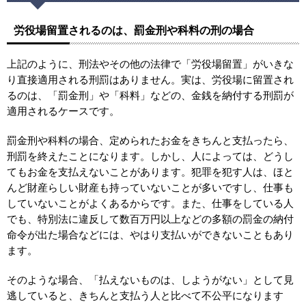
労役場留置されるのは、罰金刑や科料の刑の場合
上記のように、刑法やその他の法律で「労役場留置」がいきな
り直接適用される刑罰はありません。実は、労役場に留置され
るのは、「罰金刑」や「科料」などの、金銭を納付する刑罰が
適用されるケースです。
罰金刑や科料の場合、定められたお金をきちんと支払ったら、
刑罰を終えたことになります。しかし、人によっては、どうし
てもお金を支払えないことがあります。犯罪を犯す人は、ほと
んど財産らしい財産も持っていないことが多いですし、仕事も
していないことがよくあるからです。また、仕事をしている人
でも、特別法に違反して数百万円以上などの多額の罰金の納付
命令が出た場合などには、やはり支払いができないこともあり
ます。
そのような場合、「払えないものは、しようがない」として見
逃していると、きちんと支払う人と比べて不公平になります