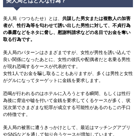
美人局とはどんな行為？
美人局（つつもたせ）とは、
共謀した男女または複数人の加害
者が、性行為等を匂わせて誘い出した男性に対して、不貞行為
の暴露などをネタに脅し、慰謝料請求などの名目でお金を奪い
取る行為です。
美人局のパターンはさまざまですが、女性が男性を誘い込んで
良い関係になったあとに、女性の彼氏や配偶者だと名乗る男性
が現れ恐喝するケースが代表的です。
女性1人でお金を騙し取ることもありますが、多くは男性と女性
がグルになってターゲットに金銭を要求します。
恐喝が行われるのはホテルに入ろうとする瞬間、もしくは性行
為後に脅迫や嘘を付いて金銭を要求してくるケースが多く、状
況次第でさまざまな犯罪が成立する可能性があるのもこの手口
の特徴です。
美人局の被害に遭うきっかけとして、最近はマッチングアプリ
やSNSなどを通して知り合うケースが増加しています。