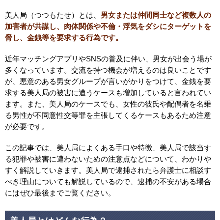
美人局（つつもたせ）とは、
男女または仲間同士など複数人の
加害者が共謀し、肉体関係や不倫・浮気をダシにターゲットを
脅し、金銭等を要求する行為です。
近年マッチングアプリやSNSの普及に伴い、男女が出会う場が
多くなっています。交流を持つ機会が増えるのは良いことです
が、悪意のある男女グループが言いがかりをつけて、金銭を要
求する美人局の被害に遭うケースも増加していると言われてい
ます。また、美人局のケースでも、女性の彼氏や配偶者を名乗
る男性が不同意性交等罪を主張してくるケースもあるため注意
が必要です。
この記事では、美人局によくある手口や特徴、美人局で該当す
る犯罪や被害に遭わないための注意点などについて、わかりや
すく解説していきます。美人局で逮捕されたら弁護士に相談す
べき理由についても解説しているので、逮捕の不安がある場合
にはぜひ最後までご覧ください。