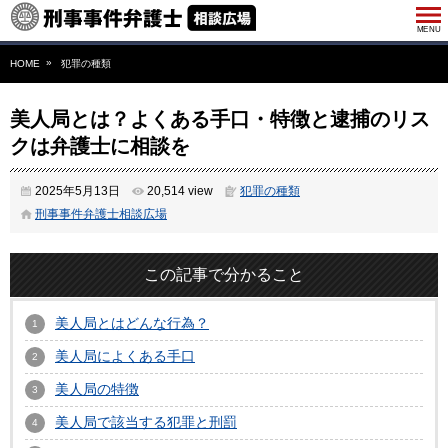
HOME
犯罪の種類
美人局とは？よくある手口・特徴と逮捕のリス
クは弁護士に相談を
2025年5月13日
20,514 view
犯罪の種類
刑事事件弁護士相談広場
この記事で分かること
美人局とはどんな行為？
美人局によくある手口
美人局の特徴
美人局で該当する犯罪と刑罰