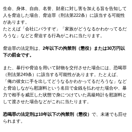
生命、身体、自由、名誉、財産に対し害を加える旨を告知して
人を脅迫した場合、脅迫罪（刑法第222条）に該当する可能性
があります。
たとえば「会社にバラすぞ」「家族がどうなるかわかってるだ
ろうな」などと脅迫する行為がこれに当たります。
脅迫罪の法定刑は、
2年以下の拘禁刑（懲役）または30万円以
下の罰金です。
また、暴行や脅迫を用いて財物を交付させた場合には、恐喝罪
（刑法第249条）に該当する可能性があります。たとえば、
「俺の彼女に手を出してどうなるかわかってるだろうな」など
と脅迫しながら慰謝料という名目で金銭を払わせた場合や、暴
力で相手を威圧した状態で身につけていた高級時計を慰謝料と
して渡させた場合などがこれに当たります。
恐喝罪の法定刑は10年以下の拘禁刑（懲役）
で、未遂でも罰せ
られます。