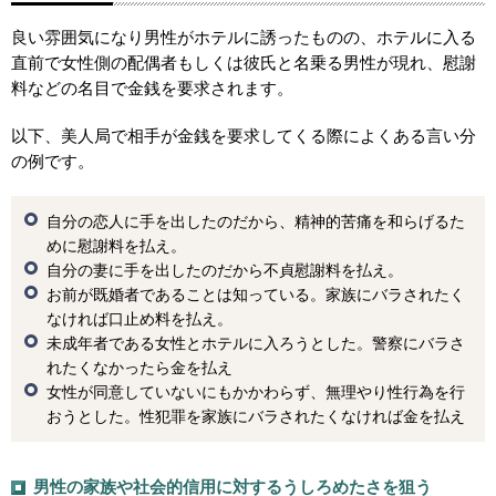
良い雰囲気になり男性がホテルに誘ったものの、ホテルに入る
直前で女性側の配偶者もしくは彼氏と名乗る男性が現れ、慰謝
料などの名目で金銭を要求されます。
以下、美人局で相手が金銭を要求してくる際によくある言い分
の例です。
自分の恋人に手を出したのだから、精神的苦痛を和らげるた
めに慰謝料を払え。
自分の妻に手を出したのだから不貞慰謝料を払え。
お前が既婚者であることは知っている。家族にバラされたく
なければ口止め料を払え。
未成年者である女性とホテルに入ろうとした。警察にバラさ
れたくなかったら金を払え
女性が同意していないにもかかわらず、無理やり性行為を行
おうとした。性犯罪を家族にバラされたくなければ金を払え
男性の家族や社会的信用に対するうしろめたさを狙う