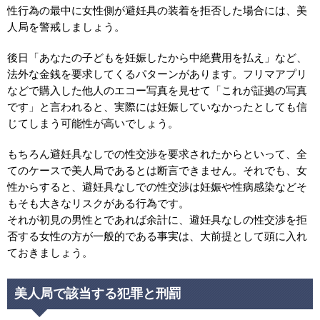
性行為の最中に女性側が避妊具の装着を拒否した場合には、美
人局を警戒しましょう。
後日「あなたの子どもを妊娠したから中絶費用を払え」など、
法外な金銭を要求してくるパターンがあります。フリマアプリ
などで購入した他人のエコー写真を見せて「これが証拠の写真
です」と言われると、実際には妊娠していなかったとしても信
じてしまう可能性が高いでしょう。
もちろん避妊具なしでの性交渉を要求されたからといって、全
てのケースで美人局であるとは断言できません。それでも、女
性からすると、避妊具なしでの性交渉は妊娠や性病感染などそ
もそも大きなリスクがある行為です。
それが初見の男性とであれば余計に、避妊具なしの性交渉を拒
否する女性の方が一般的である事実は、大前提として頭に入れ
ておきましょう。
美人局で該当する犯罪と刑罰