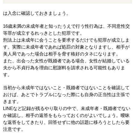
は入念に確認しておきましょう。
16歳未満の未成年者と知ったうえで行う性行為は、不同意性交
等罪が成立するれっきとした犯罪です。
刑法上は未成年に会うことを要求するだけでも犯罪が成立しま
す。実際に未成年者であれば処罰の対象となりますし、相手が
美人局であった場合は相手を脅す格好のタネになります。
また、出会った女性が既婚者である場合、女性が結婚している
夫から不貞行為を理由に慰謝料を請求される可能性もありま
す。
当初から未成年ではないこと・既婚者ではないことを確認して
おけば、あとでトラブルになった際にも自身の正当性は主張で
きます。
LINEなど記録が残るやり取りの中で、未成年者・既婚者でない
か確認し、相手の返答をもらっておくのがよいでしょう。曖昧
な返答をしてきたり、回答せずに他の話題に移ろうとしたら要
注意です。