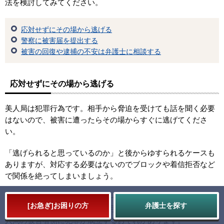
法を検討してみてください。
応対せずにその場から逃げる
警察に被害届を提出する
被害の回復や逮捕の不安は弁護士に相談する
応対せずにその場から逃げる
美人局は犯罪行為です。相手から脅迫を受けても話を聞く必要
はないので、被害に遭ったらその場からすぐに逃げてくださ
い。
「逃げられると思っているのか」と後からゆすられるケースも
ありますが、対応する必要はないのでブロックや着信拒否など
で関係を絶ってしまいましょう。
ただし、もし相手が未成年であった場合や、同意なしに無理や
[
お急ぎ
]お困りの方
弁護士を探す
り性行為をした（あるいは、相手にそう主張された）場合、美
人局の被害者側に犯罪が成立するおそれがあります。