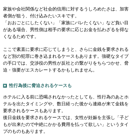
家族や会社関係など社会的信用に対するうしろめたさは、加害
者側が狙う、付け込みたいスキです。
「おおごとにしたくない」「家族にバレたくない」など負い目
がある場合、男性側は相手の要求に応じお金を払わざるを得な
くなるためです。
ここで素直に要求に応じてしまうと、さらに金銭を要求される
など別の犯罪に巻き込まれるケースもあります。強硬なタイプ
の手口では、交渉役の男性が反社との繋がりをちらつかせ、脅
迫・強要がエスカレートするかもしれません。
性行為後に脅迫されるケースも
ホテルに入る前に恐喝されなかったとしても、性行為のあとホ
テルを出たタイミングや、数日経った後から連絡が来て金銭を
要求されるケースもあります。
後日金銭を要求されるケースでは、女性が妊娠を主張し「子ど
もが出来たので中絶にかかる費用を払って欲しい」というタイ
プのものもあります。