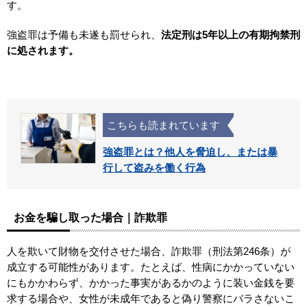
す。
強盗罪は予備も未遂も罰せられ、
法定刑は5年以上の有期拘禁刑
に処されます。
こちらも読まれています
強盗罪とは？他人を脅迫し、または暴
行して盗みを働く行為
お金を騙し取った場合｜詐欺罪
人を欺いて財物を交付させた場合、詐欺罪（刑法第246条）が
成立する可能性があります。たとえば、性病にかかっていない
にもかかわらず、かかった事実があるかのように装い金銭を要
求する場合や、女性が未成年であると偽り警察にバラさないこ