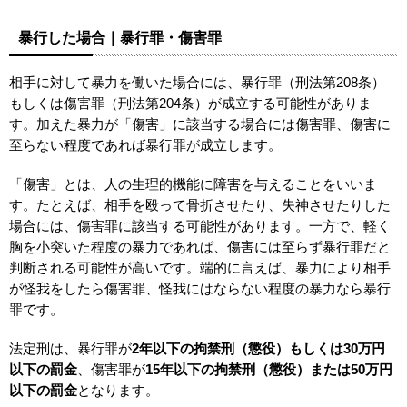
暴行した場合｜暴行罪・傷害罪
相手に対して暴力を働いた場合には、暴行罪（刑法第208条）
もしくは傷害罪（刑法第204条）が成立する可能性がありま
す。加えた暴力が「傷害」に該当する場合には傷害罪、傷害に
至らない程度であれば暴行罪が成立します。
「傷害」とは、人の生理的機能に障害を与えることをいいま
す。たとえば、相手を殴って骨折させたり、失神させたりした
場合には、傷害罪に該当する可能性があります。一方で、軽く
胸を小突いた程度の暴力であれば、傷害には至らず暴行罪だと
判断される可能性が高いです。端的に言えば、暴力により相手
が怪我をしたら傷害罪、怪我にはならない程度の暴力なら暴行
罪です。
法定刑は、暴行罪が
2年以下の拘禁刑（懲役）もしくは30万円
以下の罰金
、傷害罪が
15年以下の拘禁刑（懲役）または50万円
以下の罰金
となります。