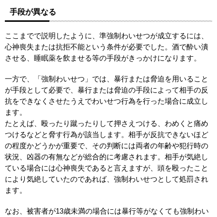
手段が異なる
ここまでで説明したように、準強制わいせつが成立するには、
心神喪失または抗拒不能という条件が必要でした。酒で酔い潰
させる、睡眠薬を飲ませる等の手段がきっかけになります。
一方で、「強制わいせつ」では、暴行または脅迫を用いること
が手段として必要で、暴行または脅迫の手段によって相手の反
抗をできなくさせたうえでわいせつ行為を行った場合に成立し
ます。
たとえば、殴ったり蹴ったりして押さえつける、わめくと痛め
つけるなどと脅す行為が該当します。相手が反抗できないほど
の程度かどうかが重要で、その判断には両者の年齢や犯行時の
状況、凶器の有無などが総合的に考慮されます。相手が気絶し
ている場合には心神喪失であると言えますが、頭を殴ったこと
により気絶していたのであれば、強制わいせつとして処罰され
ます。
なお、被害者が13歳未満の場合には暴行等がなくても強制わい