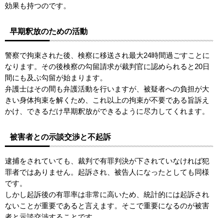
効果も持つのです。
早期釈放のための活動
警察で拘束された後、検察に移送され最大24時間過ごすことに
なります。その後検察の勾留請求が裁判官に認められると20日
間にも及ぶ勾留が始まります。
弁護士はその間も弁護活動を行いますが、被疑者への負担が大
きい身体拘束を解くため、これ以上の拘束が不要である旨訴え
かけ、できるだけ早期釈放ができるように尽力してくれます。
被害者との示談交渉と不起訴
逮捕をされていても、裁判で有罪判決が下されていなければ犯
罪者ではありません。起訴され、被告人になったとしても同様
です。
しかし起訴後の有罪率は非常に高いため、統計的には起訴され
ないことが重要であると言えます。そこで重要になるのが被害
者と示談交渉することです。