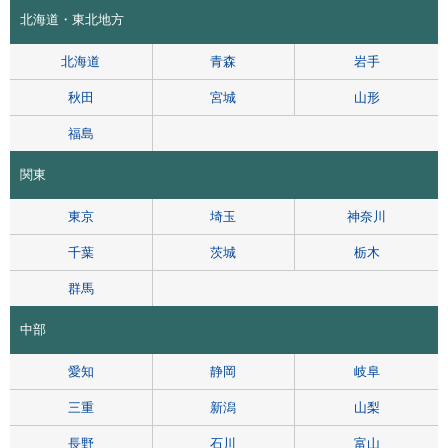
北海道・東北地方
北海道
青森
岩手
秋田
宮城
山形
福島
関東
東京
埼玉
神奈川
千葉
茨城
栃木
群馬
中部
愛知
静岡
岐阜
三重
新潟
山梨
長野
石川
富山