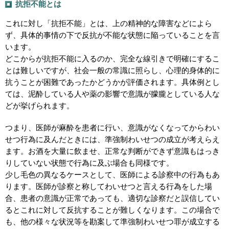
抗拒不能とは
これに対し「抗拒不能」とは、上の精神的な障害などによら
ず、具体的事情の下で反抗が不能な状態に陥っていることを言
います。
どこからが抗拒不能に入るのか、完全な線引きで明確にするこ
とは難しいですが、社会一般の常識に照らし、心理的身体的に
抗うことが困難であったかどうかが評価されます。具体例とし
ては、泥酔している人や薬の影響で意識が朦朧としている人な
どが挙げられます。
つまり、医師が麻酔を患者に行い、意識がなくなってからわい
せつ行為に及んだときには、準強制わいせつの成立が考えらえ
ます。お酒を大量に飲ませ、正常な判断ができず意識もはっき
りしていない状態で行為に及ぶ場合も同様です。
少し毛色の異なるケースとして、医師による診察中の行為もあ
ります。医師が診察と称してわいせつと言える行為をした場
合、患者の意識が正常であっても、適切な診察だと誤信してい
るとこれに対して反抗することが難しくなります。この場合で
も、他の様々な状況等を勘案して準強制わいせつ罪が成立する