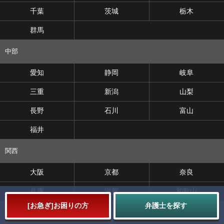
千葉
茨城
栃木
群馬
中部
愛知
静岡
岐阜
三重
新潟
山梨
長野
石川
富山
福井
関西
大阪
京都
奈良
兵庫
滋賀
和歌山
[
お急ぎ
]お困りの方
弁護士を探す
中国・四国