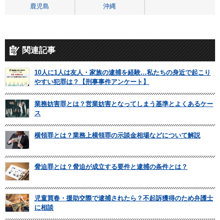
鹿児島
沖縄
関連記事
10人に1人は友人・家族の逮捕を経験…私たちの身近で起こり
やすい犯罪は？【刑事事件アンケート】
業務妨害罪とは？営業妨害となってしまう基準とよくあるケー
ス
横領罪とは？業務上横領罪の示談金相場などについて解説
脅迫罪とは？脅迫が成立する要件と逮捕の条件とは？
児童買春・援助交際で逮捕されたら？不起訴獲得のため弁護士
に相談