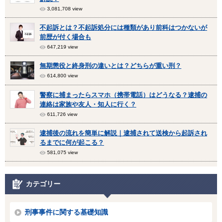
3,081,708 view
不起訴とは？不起訴処分には種類があり前科はつかないが
前歴が付く場合も
647,219 view
無期懲役と終身刑の違いとは？どちらが重い刑？
614,800 view
警察に捕まったらスマホ（携帯電話）はどうなる？逮捕の
連絡は家族や友人・知人に行く？
611,726 view
逮捕後の流れを簡単に解説｜逮捕されて送検から起訴され
るまでに何が起こる？
581,075 view
カテゴリー
刑事事件に関する基礎知識