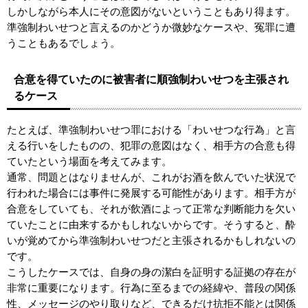
しかしながら本人にその意図がないということもあり得ます。
準強制わいせつと言えるのかどうか微妙なケースや、冤罪に遭
うこともあるでしょう。
合意を得ていたのに被害者に順強制わいせつを主張され
るケース
たとえば、準強制わいせつ罪における「わいせつな行為」と言
える行いをしたものの、犯罪の意図はなく、相手方の合意も得
ていたという場面を考えてみます。
通常、問題とはなりませんが、これがお酒を飲んでいた状況で
行われた場合には事件に発展する可能性があります。相手方が
合意をしていても、それが飲酒によって正常な判断能力を欠い
ていたことに由来するかもしれないからです。そうすると、酔
いが覚めてから準強制わいせつだと主張されるかもしれないの
です。
こうしたケースでは、自身の身の潔白を証明する証拠の存在が
非常に重要になります。行為に至るまでの経緯や、普段の関係
性、メッセージのやり取りなど、できるだけ抗拒不能とは関係