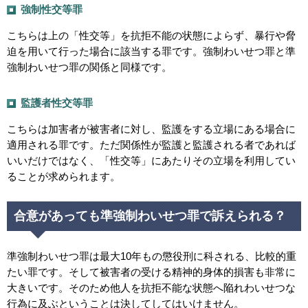
強制性交等罪
こちらは上の「性交等」を抗拒不能の状態によらず、暴行や脅
迫を用いて行った場合に該当する罪です。強制わいせつ罪と準
強制わいせつ罪の関係と同様です。
監護者性交等罪
こちらは加害者が被害者に対し、監護をする立場にある場合に
適用される罪です。ただ関係性が監護と監護される者であれば
いいだけではなく、「性交等」にあたりその立場を利用してい
ることが求められます。
合意があっても準強制わいせつ罪で訴えられる？
準強制わいせつ罪は最大10年もの懲役刑に科される、比較的重
たい罪です。そして被害者の受ける精神的身体的損害も非常に
大きいです。そのため他人を抗拒不能な状態へ陥れわいせつな
行為に及ぶということは決してしてはいけません。