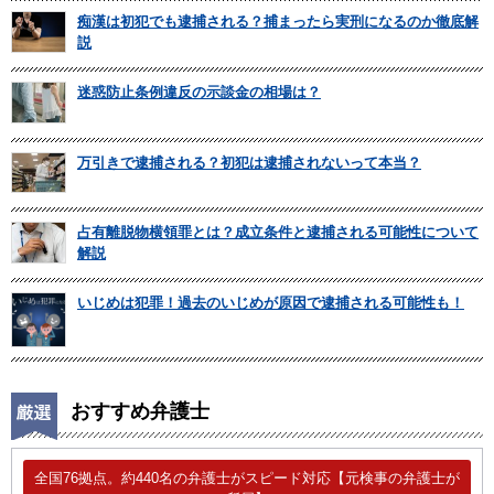
痴漢は初犯でも逮捕される？捕まったら実刑になるのか徹底解
説
迷惑防止条例違反の示談金の相場は？
万引きで逮捕される？初犯は逮捕されないって本当？
占有離脱物横領罪とは？成立条件と逮捕される可能性について
解説
いじめは犯罪！過去のいじめが原因で逮捕される可能性も！
おすすめ弁護士
全国76拠点。約440名の弁護士がスピード対応【元検事の弁護士が