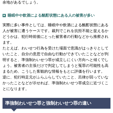
余地があるでしょう。
睡眠中や飲酒による酩酊状態にある人の被害が多い
実際に多い事件としては、睡眠中や飲酒による酩酊状態にある
人が被害に遭うケースです。裁判でこれを抗拒不能と捉えるか
どうかは、犯行時前後にとった被害者の行動などから推察され
ます。
たとえば、わいせつ行為を受けた場面で意識がはっきりとして
いたこと、自分の意思で自由な行動ができていたことなどが判
明すると、準強制わいせつ罪が成立しにくい方向へと傾くでし
ょう。被害者の主張だけで判定してしまうと冤罪の可能性も高
まるため、こうした客観的な情報をもとに評価を行います。
逆に、犯行時足元がふらふらしていたこと、呂律が回っていな
かったことなどが示せれば、準強制わいせつ罪成立に近づくこ
とになります。
準強制わいせつ罪と強制わいせつ罪の違い