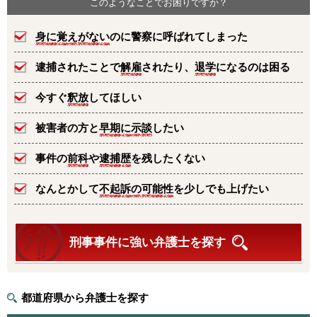
このようなことでお困りですか？
身に覚えがない
のに警察に呼ばれてしまった
逮捕されたことで
解雇
されたり、
退学
になるのは困る
今すぐ
釈放
してほしい
被害者の方と
早期に示談
したい
事件の
前科
や
逮捕歴
を残したくない
なんとかして
不起訴の可能性
を少しでも上げたい
刑事事件に強い弁護士を探す
都道府県から弁護士を探す