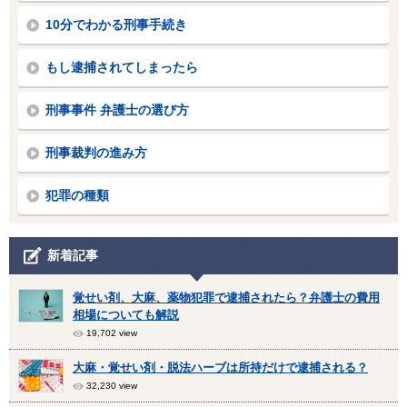
10分でわかる刑事手続き
もし逮捕されてしまったら
刑事事件 弁護士の選び方
刑事裁判の進み方
犯罪の種類
新着記事
覚せい剤、大麻、薬物犯罪で逮捕されたら？弁護士の費用
相場についても解説
19,702 view
大麻・覚せい剤・脱法ハーブは所持だけで逮捕される？
32,230 view