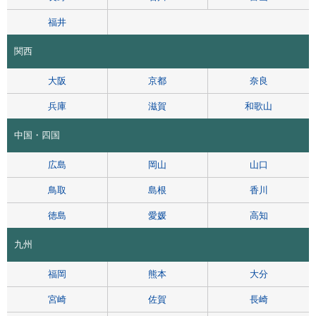
福井
関西
大阪
京都
奈良
兵庫
滋賀
和歌山
中国・四国
広島
岡山
山口
鳥取
島根
香川
徳島
愛媛
高知
九州
福岡
熊本
大分
宮崎
佐賀
長崎