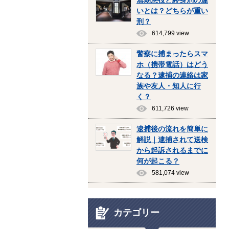
無期懲役と終身刑の違
いとは？どちらが重い
刑？
614,799 view
警察に捕まったらスマ
ホ（携帯電話）はどう
なる？逮捕の連絡は家
族や友人・知人に行
く？
611,726 view
逮捕後の流れを簡単に
解説｜逮捕されて送検
から起訴されるまでに
何が起こる？
581,074 view
カテゴリー