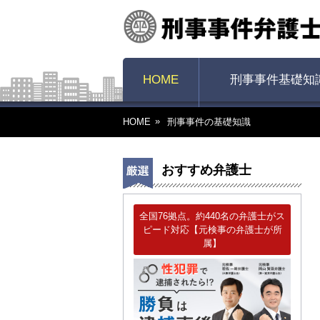
HOME
刑事事件基礎知
HOME
刑事事件の基礎知識
おすすめ弁護士
全国76拠点。約440名の弁護士がス
ピード対応【元検事の弁護士が所
属】