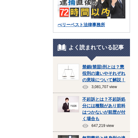
べリーベスト法律事務所
よく読まれている記事
禁錮(禁固)刑とは？懲
役刑の違いやそれぞれ
の意味について解説！
3,081,707 view
不起訴とは？不起訴処
分には種類があり前科
はつかないが前歴が付
く場合も
647,219 view