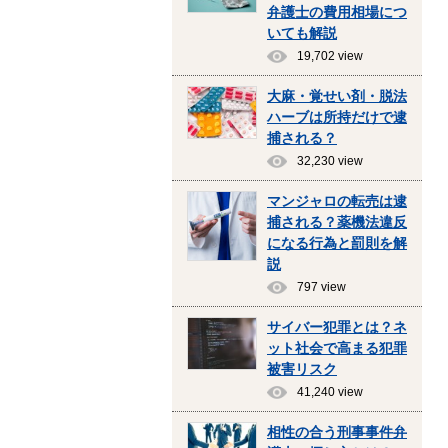
弁護士の費用相場につ
いても解説
19,702 view
大麻・覚せい剤・脱法
ハーブは所持だけで逮
捕される？
32,230 view
マンジャロの転売は逮
捕される？薬機法違反
になる行為と罰則を解
説
797 view
サイバー犯罪とは？ネ
ット社会で高まる犯罪
被害リスク
41,240 view
相性の合う刑事事件弁